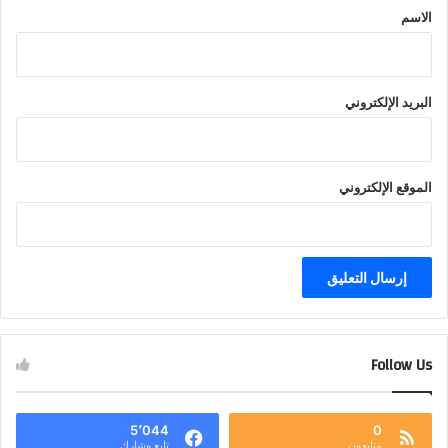
*
الاسم
البريد الإلكتروني
الموقع الإلكتروني
Follow Us
5٬044
0
متابعون
تابع وشارك