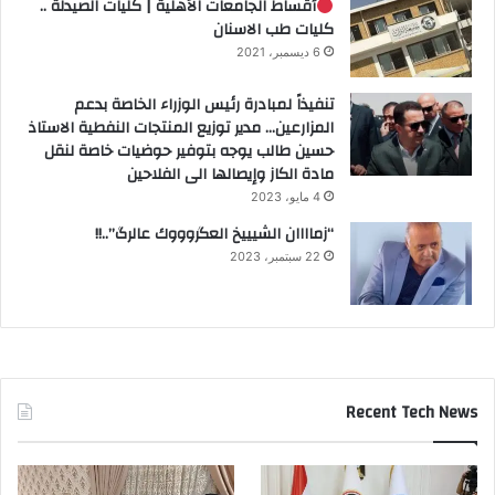
أقساط الجامعات الأهلية | كليات الصيدلة ..
كليات طب الاسنان
6 ديسمبر، 2021
تنفيذاً لمبادرة رئيس الوزراء الخاصة بدعم
المزارعين… مدير توزيع المنتجات النفطية الاستاذ
حسين طالب يوجه بتوفير حوضيات خاصة لنقل
مادة الكاز وإيصالها الى الفلاحين
4 مايو، 2023
“زماااان الشيييخ العگروووك عالرگ”..!!
22 سبتمبر، 2023
Recent Tech News