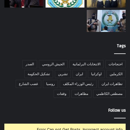
Tags
احتجاجات
الانتخابات البرلمانية
الجيش الروسي
الصدر
الكرملين
اوكرانيا
ايران
تشرين
تشكيل الحكومة
تظاهرات ايران
رئيس الوزراء المكلف
روسيا
غضب الشارع
مصطفى الكاظمي
مظاهرات
وقفات
Follow us
Error Can not Get Posts, Incorrect account info.