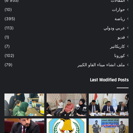
المقالات
(6٬955)
حوارات
(10)
رياضة
(395)
عربي ودولي
(113)
فديو
(1)
كاريكاتير
(7)
كورونا
(102)
ملف انشاء ميناء الفاو الكبير
(79)
Last Modified Posts