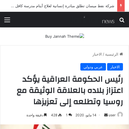
شرطة ميسان تلقي القبض على مطلقي العيارات النارية أثناء تشييع جنائزي في العمارة
بحث عن
الق
الرئيسية
/
الاخبار
الاخبار
عربي ودولي
رئيس الحكومة العراقية يؤكد
اعتزاز بلاده بالعلاقة الوثيقة مع
روسيا وتطلعه إلى تعزيزها
أرسل
user
14 مايو، 2020
1
428
دقيقة واحدة
بريدا
إلكترونيا