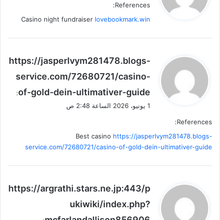
References:
ل
Casino night fundraiser
lovebookmark.win
ي
https://jasperlvym281478.blogs-
ق
service.com/72680721/casino-
و
of-gold-dein-ultimativer-guide
ل
:
1 يونيو، 2026 الساعة 2:48 ص
References:
Best casino
https://jasperlvym281478.blogs-
service.com/72680721/casino-of-gold-dein-ultimativer-guide
ي
https://argrathi.stars.ne.jp:443/p
ق
ukiwiki/index.php?
و
mcfarlandallison856906