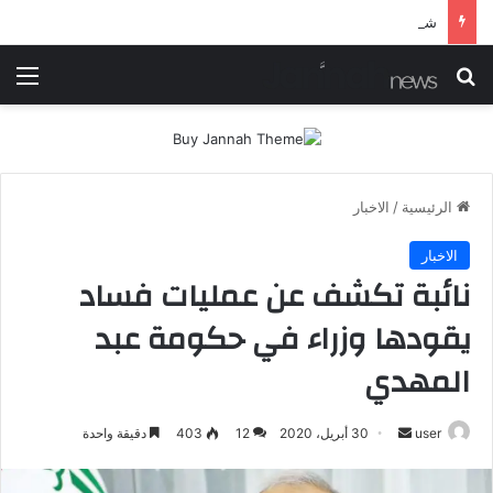
شرطة ميسان تلقي القبض على مطلقي العيارات النارية أثناء تشييع جنائزي في العمارة
بحث عن
الق
الرئيسية
/
الاخبار
الاخبار
نائبة تكشف عن عمليات فساد
يقودها وزراء في حكومة عبد
المهدي
أرسل
user
30 أبريل، 2020
12
403
دقيقة واحدة
بريدا
إلكترونيا