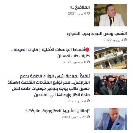
المنافيخ ..!!
4 يناير، 2021
الشعب يرفض التورط بحرب الشوارع
4 يونيو، 2022
أقساط الجامعات الأهلية | كليات الصيدلة ..
كليات طب الاسنان
6 ديسمبر، 2021
تنفيذاً لمبادرة رئيس الوزراء الخاصة بدعم
المزارعين… مدير توزيع المنتجات النفطية الاستاذ
حسين طالب يوجه بتوفير حوضيات خاصة لنقل
مادة الكاز وإيصالها الى الفلاحين
4 مايو، 2023
“زماااان الشيييخ العگروووك عالرگ”..!!
22 سبتمبر، 2023