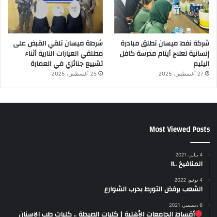
شركة نفط ميسان تطلق مبادرة
شرطة ميسان تلقي القبض على
إنسانية لعلاج أيتام مدرسة كافل
مطلقي العيارات النارية أثناء
اليتيم
تشييع جنائزي في العمارة
27 أغسطس، 2025
25 أغسطس، 2025
Most Viewed Posts
4 يناير، 2021
المنافيخ ..!!
4 يونيو، 2022
الشعب يرفض التورط بحرب الشوارع
6 ديسمبر، 2021
أقساط الجامعات الأهلية | كليات الصيدلة .. كليات طب الاسنان