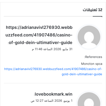
‫12 تعليقات
ي
https://adrianavivl276930.webb
ق
uzzfeed.com/41907486/casino-
و
of-gold-dein-ultimativer-guide
ل
:
31 مايو، 2026 الساعة 11:46 م
References:
Moncton spca
https://adrianavivl276930.webbuzzfeed.com/41907486/casino-of-
gold-dein-ultimativer-guide
ي
lovebookmark.win
:
ق
1 يونيو، 2026 الساعة 12:27 ص
و