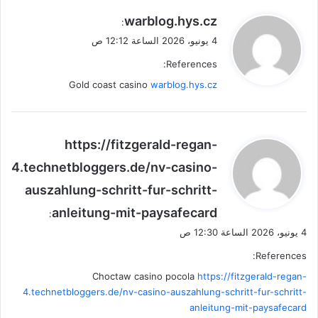
ي
warblog.hys.cz
:
ق
4 يونيو، 2026 الساعة 12:12 ص
و
References:
ل
Gold coast casino
warblog.hys.cz
ي
https://fitzgerald-regan-
ق
4.technetbloggers.de/nv-casino-
و
auszahlung-schritt-fur-schritt-
ل
anleitung-mit-paysafecard
:
4 يونيو، 2026 الساعة 12:30 ص
References:
Choctaw casino pocola
https://fitzgerald-regan-
4.technetbloggers.de/nv-casino-auszahlung-schritt-fur-schritt-
anleitung-mit-paysafecard