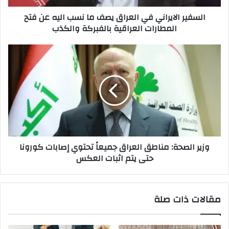
عن
السفير الايراني في العراق يصف ما نسب اليه عن فتح
فتح
المطارات العراقية بالفبركة والكذب
المطارات
العراقية
بالفبركة
وزير
والكذب
الصحة:
مناطق
العراق
ﺟﻤﻴﻌﺎً
ﺗﺤﺘﻮي
إﺻﺎﺑات
كورونا
ﺣﺘﻰ
وزير الصحة: مناطق العراق ﺟﻤﻴﻌﺎً ﺗﺤﺘﻮي إﺻﺎﺑات كورونا
ﻳﺘﻢ
ﺣﺘﻰ ﻳﺘﻢ اﺛﺒﺎت اﻟﻌﻜﺲ
اﺛﺒﺎت
اﻟﻌﻜﺲ
مقالات ذات صلة