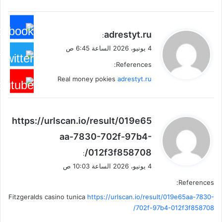
ي
adrestyt.ru
:
ق
4 يونيو، 2026 الساعة 6:45 ص
و
References:
ل
Real money pokies
adrestyt.ru
ي
https://urlscan.io/result/019e65
ق
aa-7830-702f-97b4-
و
012f3f858708/
ل
:
4 يونيو، 2026 الساعة 10:03 ص
References:
Fitzgeralds casino tunica
https://urlscan.io/result/019e65aa-7830-
702f-97b4-012f3f858708/