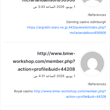
ل
:
1 يونيو، 2026 الساعة 3:43 ص
References:
Genting casino edinburgh
https://argrathi.stars.ne.jp:443/pukiwiki/index.php?
mcfarlandallison856906
ي
http://www.bmw-
ق
workshop.com/member.php?
و
action=profile&uid=44208
ل
:
1 يونيو، 2026 الساعة 4:31 ص
References:
Royal casino
http://www.bmw-workshop.com/member.php?
action=profile&uid=44208