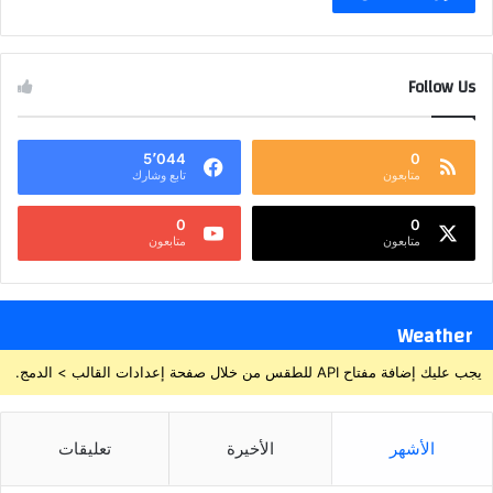
Follow Us
5٬044
0
متابعون
تابع وشارك
0
0
متابعون
متابعون
Weather
يجب عليك إضافة مفتاح API للطقس من خلال صفحة إعدادات القالب > الدمج.
الأشهر
الأخيرة
تعليقات