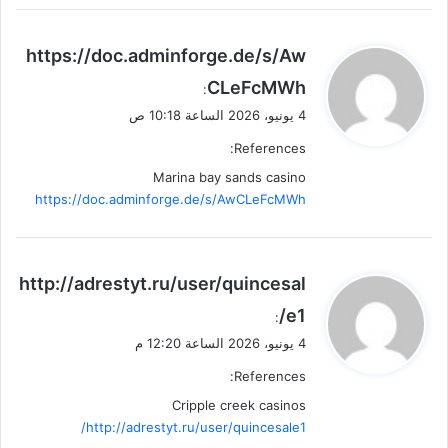
ي
https://doc.adminforge.de/s/Aw
ق
CLeFcMWh
:
و
4 يونيو، 2026 الساعة 10:18 ص
ل
References:
Marina bay sands casino
https://doc.adminforge.de/s/AwCLeFcMWh
ي
http://adrestyt.ru/user/quincesal
ق
e1/
:
و
4 يونيو، 2026 الساعة 12:20 م
ل
References:
Cripple creek casinos
http://adrestyt.ru/user/quincesale1/