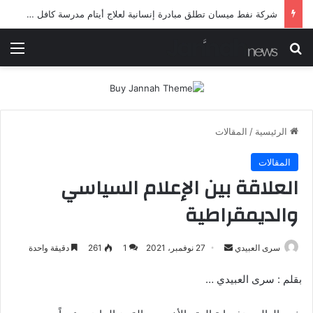
شرطة ميسان تلقي القبض على مطلقي العيارات النارية أثناء تشييع جنائزي في العمارة
بحث عن
الق
الرئيسية
/
المقالات
المقالات
العلاقة بين الإعلام السياسي
والديمقراطية
أرسل
سرى العبيدي
27 نوفمبر، 2021
1
261
دقيقة واحدة
بريدا
بقلم : سرى العبيدي …
إلكترونيا