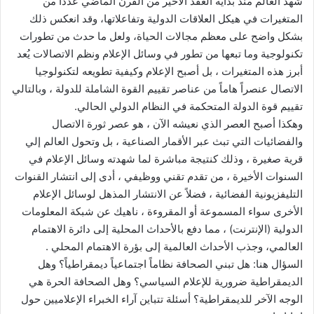
شهد العالم منذ بداية العقد الأخير من القرن الماضي عدداً من
المتغيرات في هيكل العلاقات الدولية وتفاعلاتها، وقد انعكس ذلك
بشكل واضح على معظم مجالات الحياة، ولعل ما حدث من تطورات
تكنولوجية وما تبعها من تطور في وسائل الإعلام ونظم الاتصالات يُعد
أبرز هذه المتغيرات ، بل أصبح الإعلام وكيفية تطويعه لتكنولوجيا
الاتصال عنصراً هاماً من عناصر تقييم القوة الشاملة للدولة ، وبالتالي
تقييم قوة الدولة المتحكمة في النظام الدولي الحالي.
وهكذا أصبح العصر الذي نعيشه الآن ، هو عصر ثورة الاتصال
والفضائيات التي تبث عبر الأقمار الصناعية ، بل وتحول العالم إلي
قرية صغيرة ، وذلك كنتيجة مباشرة لما شهدته وسائل الإعلام في
السنوات الأخيرة ، من تقدم تقني ووظيفي ، أدى إلى انتشار القنوات
التليفزيونية الفضائية ، فضلاً عن الانتشار المذهل لوسائل الإعلام
الأخرى سواء المسموعة أو المقروءة ، ناهيك عن شبكة المعلومات
الدولية (الإنترنت) ، مما دفع بالأحداث المحلية إلى دائرة الاهتمام
العالمي، وجذب الأحداث العالمية إلى بؤرة الاهتمام المحلي .
السؤال هنا: هل تبني الصحافة نظاماً اجتماعياً ديمقراطياً؟ وهل
الديمقراطية ضرورية للإعلام السياسي؟ وهل الصحافة الحرة هي
الوجه الآخر للديمقراطية؟ أسئلة تتباين آراء الخبراء الإعلاميين حول