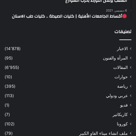
الشعب يرفض التورط بحرب الشوارع
6 ديسمبر، 2021
أقساط الجامعات الأهلية | كليات الصيدلة .. كليات طب الاسنان
تصنيفات
الاخبار
(14٬878)
المرأة والفنون
(95)
المقالات
(6٬955)
حوارات
(10)
رياضة
(395)
عربي ودولي
(113)
فديو
(1)
كاريكاتير
(7)
كورونا
(102)
ملف انشاء ميناء الفاو الكبير
(79)