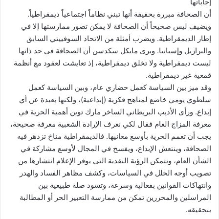
إجاباتها
أن الصحافة مبررة بحقيقة أنها تبني نظاماً اجتماعياً ديمقراطياً.
ويضيف ليس صحيحاً أن الصحافة لا يمكن تصور ممارستها إلا في
إطار الديمقراطية. ويضرب أمثلة من الاتحاد السوفييتي السابق
والبرازيل وإسبانيا. ويرى مايكل سكدسن أن الصحافة في حد ذاتها
ليست ديمقراطية ولا تخلق ديمقراطية، إذ تعايشت لعقود مع أنظمة
قمعية غير ديمقراطية.
وقد ميز بين السياسة كعمل حضاري عام، وبين السياسة كعمل
سلطوي يومي خاضع لمناهج فكرية (إبداعية)، ولكنها بعيدة عن أي
إبداع. ورأى الأديب البريطاني الساخر مارك توين أهمية الحرية في
معرفة المزاج العام فقال لكي نعرف الإرادة الشعبية معرفة صحيحة،
يجب أن تعمم الحرية بأوسع معانيها. فالديمقراطية مناخ تزدهر فيه
الصحافة، وينتعش الإبداع، ويفسح في المجال لأوسع مشاركة في
الشأن العام، وتتمكن الرؤية النقدية التي يوفر الإعلام انتشارها من
تصويب أوجه الخلل في السياسات، وكشف مظاهر الفساد والهدر
وانتهاكات القوانين بفعالية وسرعة، وتسود صلة طبيعية بين
المراسلين والمحررين تمكن من ممارسة التعبير الحر أو المطالبة
بتحقيقه.