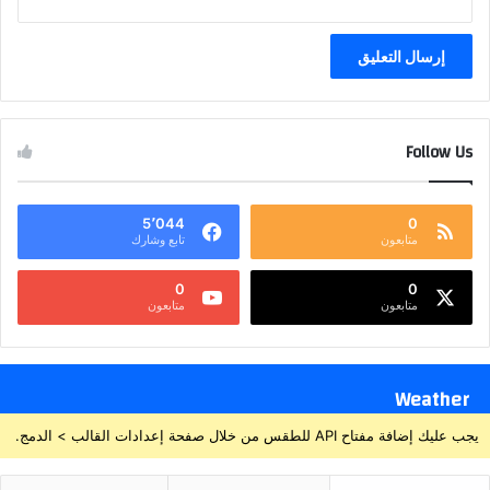
Follow Us
5٬044
0
متابعون
تابع وشارك
0
0
متابعون
متابعون
Weather
يجب عليك إضافة مفتاح API للطقس من خلال صفحة إعدادات القالب > الدمج.