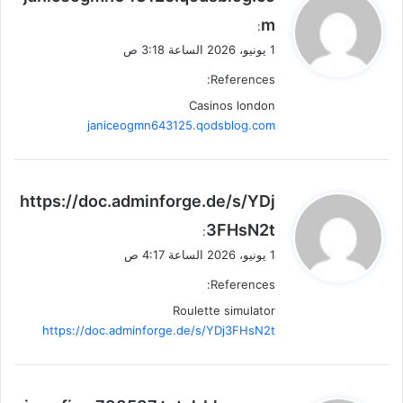
ق
m
:
و
1 يونيو، 2026 الساعة 3:18 ص
ل
References:
Casinos london
janiceogmn643125.qodsblog.com
ي
https://doc.adminforge.de/s/YDj
ق
3FHsN2t
:
و
1 يونيو، 2026 الساعة 4:17 ص
ل
References:
Roulette simulator
https://doc.adminforge.de/s/YDj3FHsN2t
ي