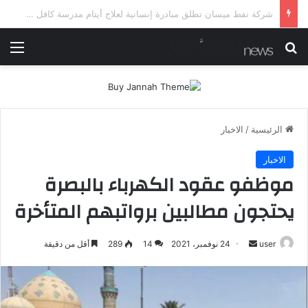
شرطة ميسان تلقي القبض على مطلقي العيارات النارية أثناء تشييع جنائزي في العمارة
بحث عن
الق
الرئيسية
/
الاخبار
الاخبار
موظفو عقود الكهرباء بالبصرة
يحتجون مطالبين برواتبهم المتأخرة
أرسل
user
24 نوفمبر، 2021
14
289
أقل من دقيقة
بريدا
إلكترونيا