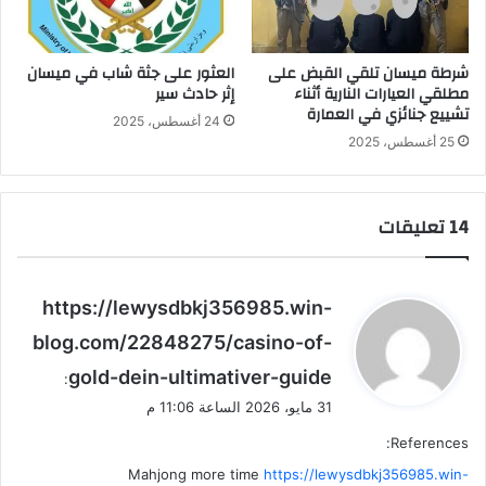
شرطة ميسان تلقي القبض على
العثور على جثة شاب في ميسان
مطلقي العيارات النارية أثناء
إثر حادث سير
تشييع جنائزي في العمارة
24 أغسطس، 2025
25 أغسطس، 2025
‫14 تعليقات
ي
https://lewysdbkj356985.win-
ق
blog.com/22848275/casino-of-
و
gold-dein-ultimativer-guide
ل
:
31 مايو، 2026 الساعة 11:06 م
References:
Mahjong more time
https://lewysdbkj356985.win-