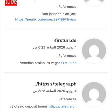
References:
Don johnson blackjack
https://peatix.com/user/29718971/view
ي
firsturl.de
:
ق
4 يونيو، 2026 الساعة 6:23 ص
و
References:
ل
Venetian casino las vegas
firsturl.de
ي
https://telegra.ph/
:
ق
4 يونيو، 2026 الساعة 8:28 ص
و
References:
ل
Slots no deposit bonus
https://telegra.ph/