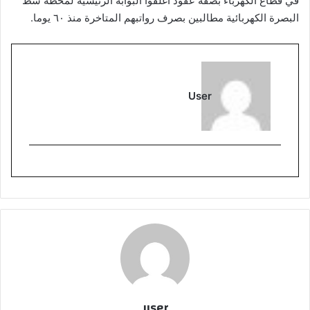
في قطاع الكهرباء بصفة عقود أغلقوا البوابة الرئيسية لمحطة شط
البصرة الكهربائية مطالبين بصرف رواتبهم المتاخرة منذ ٦٠ يوما.
User
user