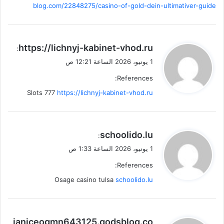
blog.com/22848275/casino-of-gold-dein-ultimativer-guide
ي
https://lichnyj-kabinet-vhod.ru
:
ق
1 يونيو، 2026 الساعة 12:21 ص
و
References:
ل
Slots 777
https://lichnyj-kabinet-vhod.ru
ي
schoolido.lu
:
ق
1 يونيو، 2026 الساعة 1:33 ص
و
References:
ل
Osage casino tulsa
schoolido.lu
ي
janiceogmn643125.qodsblog.co