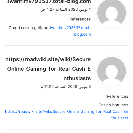
iwanfimv793537.total-blog.com
:
ق
1 يونيو، 2026 الساعة 4:27 ص
و
References:
ل
Grand casino gulfport
iwanfimv793537.total-
blog.com
ي
https://roadwiki.site/wiki/Secure
ق
_Online_Gaming_for_Real_Cash_E
و
nthusiasts
ل
:
3 يونيو، 2026 الساعة 11:25 م
References:
Casino bonuses
https://roadwiki.site/wiki/Secure_Online_Gaming_for_Real_Cash_En
thusiasts