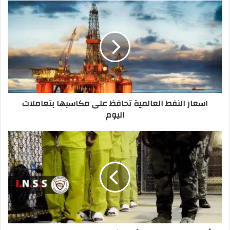
اسعار
النفط
العالمية
تحافظ
على
مكاسبها
بتعاملات
اليوم
اسعار النفط العالمية تحافظ على مكاسبها بتعاملات
اليوم
الأمن
الوطني:
تفكيك
أخطر
شبكة
لقرصنة
المعلومات
في
كربلاء