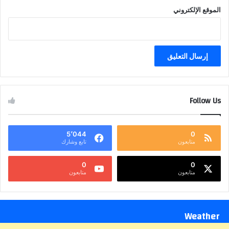
الموقع الإلكتروني
Follow Us
5٬044
0
متابعون
تابع وشارك
0
0
متابعون
متابعون
Weather