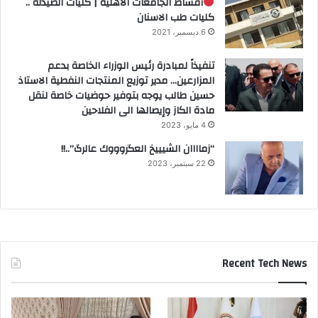
أقساط الجامعات الأهلية | كليات الصيدلة ..
كليات طب الاسنان
6 ديسمبر، 2021
تنفيذاً لمبادرة رئيس الوزراء الخاصة بدعم
المزارعين… مدير توزيع المنتجات النفطية الاستاذ
حسين طالب يوجه بتوفير حوضيات خاصة لنقل
مادة الكاز وإيصالها الى الفلاحين
4 مايو، 2023
“زماااان الشيييخ العگروووك عالرگ”..!!
22 سبتمبر، 2023
Recent Tech News