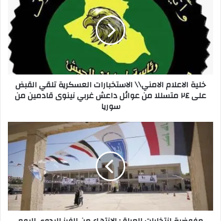
الاعلام
الامني\\
الاستخبارات
العسكرية
تلقي
القبض
على
٢٤
خلية الاعلام الامني\\ الاستخبارات العسكرية تلقي القبض
متسللا
على ٢٤ متسللا من عوائل داعش غربي نينوى قادمين من
من
سوريا
عوائل
داعش
غربي
مفوضية
نينوى
انتخابات
قادمين
العراق:
من
الانتهاء
سوريا
من
الفرز
اليدوي
اليوم
الأحد