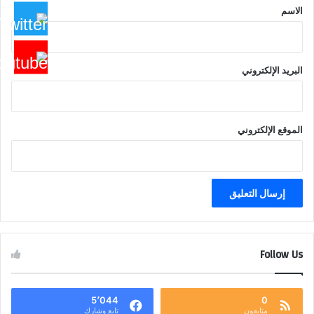
*
الاسم
البريد الإلكتروني
الموقع الإلكتروني
Follow Us
5٬044
0
متابعون
تابع وشارك