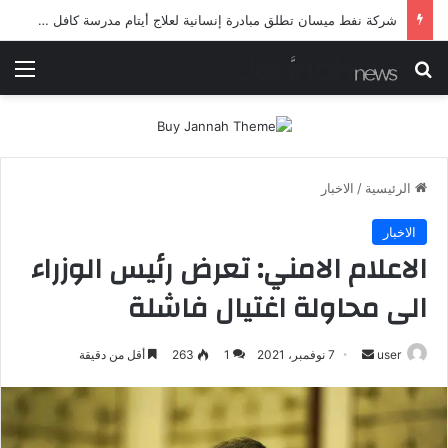
شرطة ميسان تلقي القبض على مطلقي العيارات النارية أثناء تشييع جنائزي في العمارة
بحث عن
الق
الرئيسية
/
الاخبار
الاخبار
الاعلام الامني: تعرض رئيس الوزراء
الى محاولة اغتيال فاشلة
أرسل
user
7 نوفمبر، 2021
1
263
أقل من دقيقة
بريدا
إلكترونيا