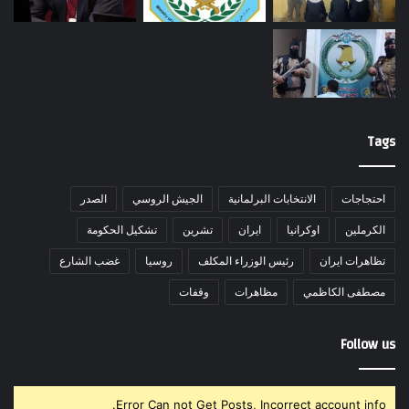
Tags
احتجاجات
الانتخابات البرلمانية
الجيش الروسي
الصدر
الكرملين
اوكرانيا
ايران
تشرين
تشكيل الحكومة
تظاهرات ايران
رئيس الوزراء المكلف
روسيا
غضب الشارع
مصطفى الكاظمي
مظاهرات
وقفات
Follow us
Error Can not Get Posts, Incorrect account info.