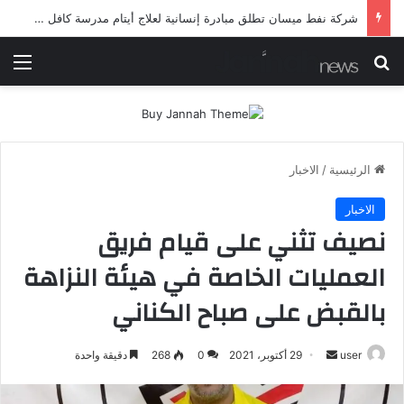
شرطة ميسان تلقي القبض على مطلقي العيارات النارية أثناء تشييع جنائزي في العمارة
بحث عن
الق
الرئيسية
/
الاخبار
الاخبار
نصيف تثني على قيام فريق
العمليات الخاصة في هيئة النزاهة
بالقبض على صباح الكناني
أرسل
user
29 أكتوبر، 2021
0
268
دقيقة واحدة
بريدا
إلكترونيا