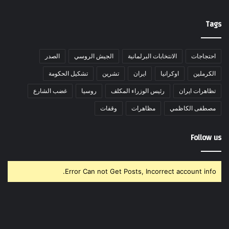
Tags
احتجاجات
الانتخابات البرلمانية
الجيش الروسي
الصدر
الكرملين
اوكرانيا
ايران
تشرين
تشكيل الحكومة
تظاهرات ايران
رئيس الوزراء المكلف
روسيا
غضب الشارع
مصطفى الكاظمي
مظاهرات
وقفات
Follow us
Error Can not Get Posts, Incorrect account info.