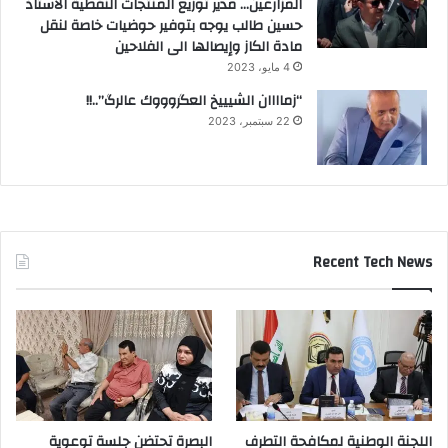
المزارعين… مدير توزيع المنتجات النفطية الاستاذ
حسين طالب يوجه بتوفير حوضيات خاصة لنقل
مادة الكاز وإيصالها الى الفلاحين
4 مايو، 2023
“زماااان الشيييخ العگروووك عالرگ”..!!
22 سبتمبر، 2023
Recent Tech News
اللجنة الوطنية لمكافحة التطرف
البصرة تحتضن جلسة توعوية