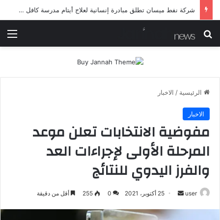
شرطة ميسان تلقي القبض على مطلقي العيارات النارية أثناء تشييع جنائزي في العمارة
بحث عن
الق
الرئيسية
/
الاخبار
الاخبار
مفوضية الانتخابات تعلن موعد
المرحلة الأولى لإجراءات العد
والفرز اليدوي للنتائج
أرسل
user
25 أكتوبر، 2021
0
255
أقل من دقيقة
بريدا
إلكترونيا