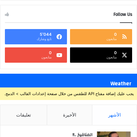
Follow Us
5٬044
0
متابعون
تابع وشارك
0
0
متابعون
متابعون
Weather
يجب عليك إضافة مفتاح API للطقس من خلال صفحة إعدادات القالب > الدمج.
الأشهر
الأخيرة
تعليقات
المنافيخ ..!!