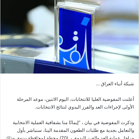
شبكة أنباء العراق …
أعلنت المفوضية العليا للانتخابات، اليوم الاثنين، موعد المرحلة
الأولى لإجراءات العد والفرز اليدوي لنتائج الانتخابات.
وذكرت المفوضية في بيان ، “إيمانًا منا بشفافية العملية الانتخابية
والتعامل بجدية مع طلبات الطعون المقدمة الينا، سنباشر بأول
مراحل عملية العد والفرز اليدوي بـ (70) محطة لمحافظة نينوى وذلك