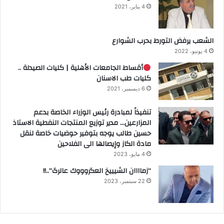
4 يناير، 2021
الشعب يرفض التورط بحرب الشوارع
4 يونيو، 2022
أقساط الجامعات الأهلية | كليات الصيدلة ..
كليات طب الاسنان
6 ديسمبر، 2021
تنفيذاً لمبادرة رئيس الوزراء الخاصة بدعم
المزارعين… مدير توزيع المنتجات النفطية الاستاذ
حسين طالب يوجه بتوفير حوضيات خاصة لنقل
مادة الكاز وإيصالها الى الفلاحين
4 مايو، 2023
“زماااان الشيييخ العگروووك عالرگ”..!!
22 سبتمبر، 2023