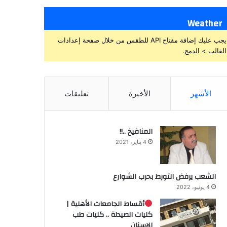
Weather
يجب عليك إضافة مفتاح API للطقس من خلال صفحة إعدادات
القالب > الدمج.
الأشهر
الأخيرة
تعليقات
المنافيخ ..!!
4 يناير، 2021
الشعب يرفض التورط بحرب الشوارع
4 يونيو، 2022
أقساط الجامعات الأهلية |
كليات الصيدلة .. كليات طب
الاسنان