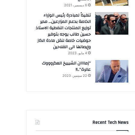
6 ديسمبر، 2021
تنفيذاً لمبادرة رئيس الوزراء
الخاصة بدعم المزارعين… مدير
توزيع المنتجات النفطية الاستاذ
حسين طالب يوجه بتوفير
حوضيات خاصة لنقل مادة الكاز
وإيصالها الى الفلاحين
4 مايو، 2023
“زماااان الشيييخ العگروووك
عالرگ”..!!
22 سبتمبر، 2023
Recent Tech News