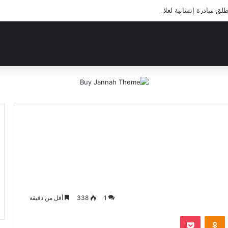
 مبادرة إنسانية لعلاج أيتام مدرسة كافل اليتيم
1
338
أقل من دقيقة
‫Pocket
Odnoklassniki