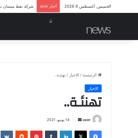
الخميس, أغسطس 6 2026
أخبار عاجلة
شركة نفط ميسان تطلق
الرئيسية
/
الاخبار
/
تهنئـة..
الاخبار
تهنئـة..
أرسل
user
14 يونيو، 2021
بريدا
فيسبوك
‫X
لينكدإن
بينتيريست
إلكترونيا