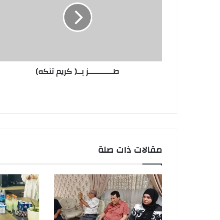
تنكه)
طــــــــــز بــ( كريم تنكه)
مقالات ذات صلة