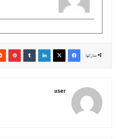
فيسبوك
‫X
لينكدإن
بينتي
شاركها
user