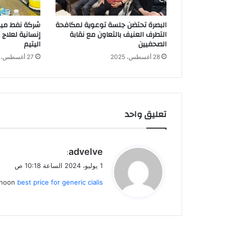
البصرة تحتضن جلسة توعوية لمكافحة
شركة نفط ميس
التطرف العنيف بالتعاون مع نقابة
إنسانية لعلاج
الصحفيين
اليتيم
28 أغسطس، 2025
27 أغسطس، 2025
تعليق واحد
ي
advelve
:
ق
1 يوليو، 2024 الساعة 10:18 ص
و
rnoon
best price for generic cialis
ل