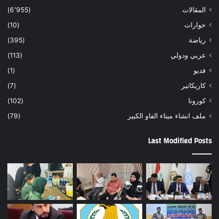
المقالات
(6٬955)
حوارات
(10)
رياضة
(395)
عربي ودولي
(113)
فديو
(1)
كاريكاتير
(7)
كورونا
(102)
ملف انشاء ميناء الفاو الكبير
(79)
Last Modified Posts