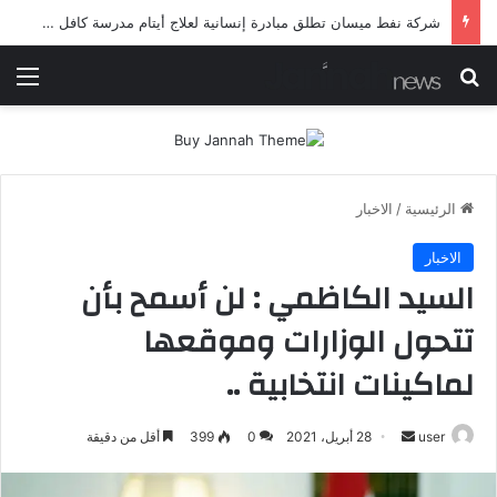
شرطة ميسان تلقي القبض على مطلقي العيارات النارية أثناء تشييع جنائزي في العمارة
بحث عن
الق
الرئيسية
/
الاخبار
الاخبار
السيد الكاظمي : لن أسمح بأن
تتحول الوزارات وموقعها
لماكينات انتخابية ..
أرسل
user
28 أبريل، 2021
0
399
أقل من دقيقة
بريدا
إلكترونيا