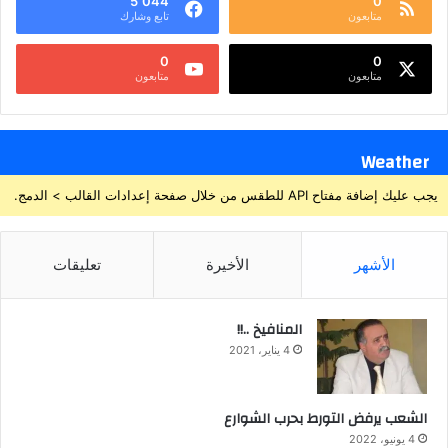
5٬044
0
متابعون
تابع وشارك
0
0
متابعون
متابعون
Weather
يجب عليك إضافة مفتاح API للطقس من خلال صفحة إعدادات القالب > الدمج.
الأشهر
الأخيرة
تعليقات
المنافيخ ..!!
4 يناير، 2021
الشعب يرفض التورط بحرب الشوارع
4 يونيو، 2022