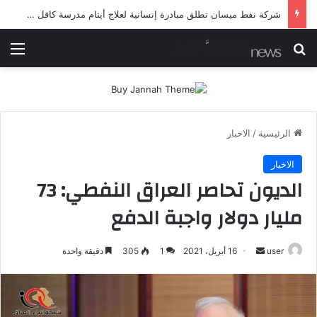
شرطة ميسان تلقي القبض على مطلقي العيارات النارية أثناء تشييع جنائزي في العمارة
بحث عن
الق
الرئيسية
/
الاخبار
الاخبار
الديون تحاصر العراق النفطي: 73
مليار دولار واجبة الدفع
أرسل
user
16 أبريل، 2021
1
305
دقيقة واحدة
بريدا
إلكترونيا