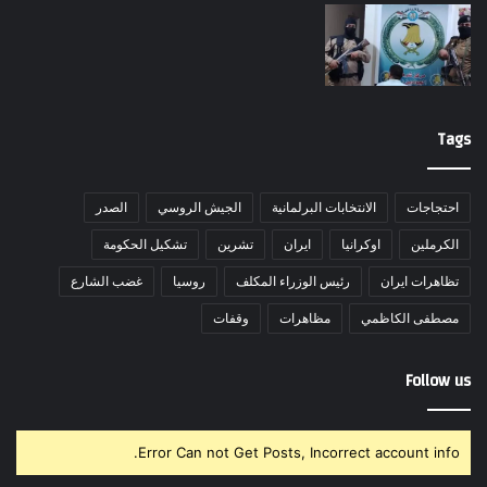
Tags
احتجاجات
الانتخابات البرلمانية
الجيش الروسي
الصدر
الكرملين
اوكرانيا
ايران
تشرين
تشكيل الحكومة
تظاهرات ايران
رئيس الوزراء المكلف
روسيا
غضب الشارع
مصطفى الكاظمي
مظاهرات
وقفات
Follow us
Error Can not Get Posts, Incorrect account info.