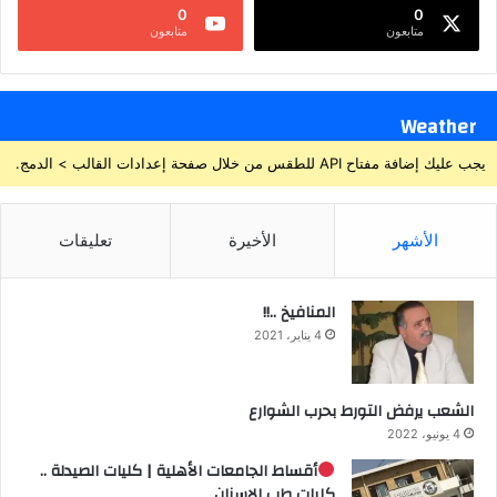
0
0
متابعون
متابعون
Weather
يجب عليك إضافة مفتاح API للطقس من خلال صفحة إعدادات القالب > الدمج.
الأشهر
الأخيرة
تعليقات
المنافيخ ..!!
4 يناير، 2021
الشعب يرفض التورط بحرب الشوارع
4 يونيو، 2022
أقساط الجامعات الأهلية | كليات الصيدلة ..
كليات طب الاسنان