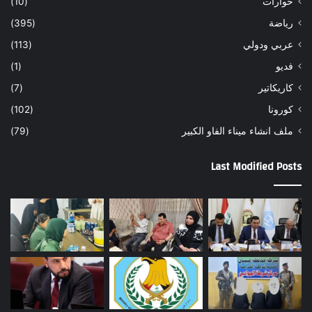
حوارات
(10)
رياضة
(395)
عربي ودولي
(113)
فديو
(1)
كاريكاتير
(7)
كورونا
(102)
ملف انشاء ميناء الفاو الكبير
(79)
Last Modified Posts