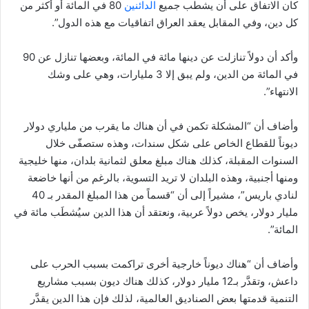
كان الاتفاق على أن يشطب جميع
الدائنين
80 في المائة أو أكثر من
كل دين، وفي المقابل يعقد العراق اتفاقيات مع هذه الدول”.
وأكد أن دولاً تنازلت عن دينها مائة في المائة، وبعضها تنازل عن 90
في المائة من الدين، ولم يبق إلا 3 مليارات، وهي على وشك
الانتهاء”.
وأضاف أن “المشكلة تكمن في أن هناك ما يقرب من ملياري دولار
ديوناً للقطاع الخاص على شكل سندات، وهذه ستصفّى خلال
السنوات المقبلة، كذلك هناك مبلغ معلق لثمانية بلدان، منها خليجية
ومنها أجنبية، وهذه البلدان لا تريد التسوية، بالرغم من أنها خاضعة
لنادي باريس”، مشيراً إلى أن “قسماً من هذا المبلغ المقدر بـ 40
مليار دولار، يخص دولاً عربية، ونعتقد أن هذا الدين سيُشطَب مائة في
المائة”.
وأضاف أن “هناك ديوناً خارجية أخرى تراكمت بسبب الحرب على
داعش، وتقدَّر بـ12 مليار دولار، كذلك هناك ديون بسبب مشاريع
التنمية قدمتها بعض الصناديق العالمية، لذلك فإن هذا الدين يقدَّر