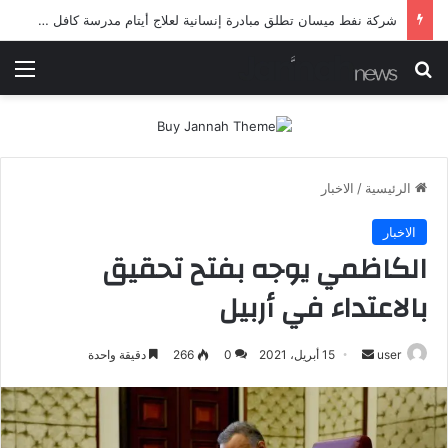
شرطة ميسان تلقي القبض على مطلقي العيارات النارية أثناء تشييع جنائزي في العمارة
بحث عن
الق
الرئيسية
/
الاخبار
الاخبار
الكاظمي يوجه بفتح تحقيق
بالاعتداء في أربيل
أرسل
user
15 أبريل، 2021
0
266
دقيقة واحدة
بريدا
إلكترونيا