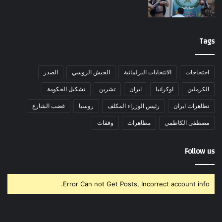
Tags
احتجاجات
الانتخابات البرلمانية
الجيش الروسي
الصدر
الكرملين
اوكرانيا
ايران
تشرين
تشكيل الحكومة
تظاهرات ايران
رئيس الوزراء المكلف
روسيا
غضب الشارع
مصطفى الكاظمي
مظاهرات
وقفات
Follow us
Error Can not Get Posts, Incorrect account info.