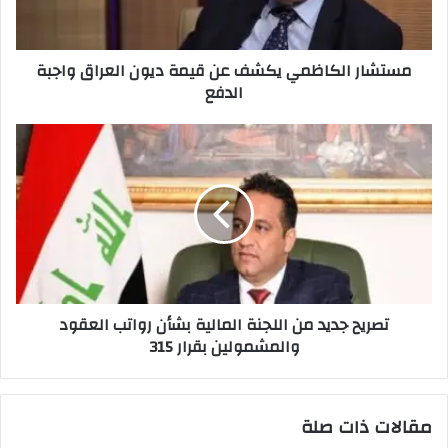
العراق
واجبة
الدفع
مستشار الكاظمي يكشف عن قيمة ديون العراق واجبة
الدفع
تصريح
جديد
من
اللجنة
المالية
بشأن
رواتب
العقود
والمشمولين
تصريح جديد من اللجنة المالية بشأن رواتب العقود
بقرار
والمشمولين بقرار 315
315
مقالات ذات صلة