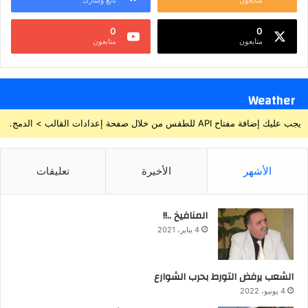
متابعون
تابع وشارك
0
0
متابعون
متابعون
Weather
يجب عليك إضافة مفتاح API للطقس من خلال صفحة إعدادات القالب > الدمج.
الأشهر
الأخيرة
تعليقات
المنافيخ ..!!
4 يناير، 2021
الشعب يرفض التورط بحرب الشوارع
4 يونيو، 2022