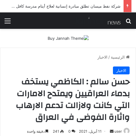
شرطة ميسان تلقي القبض على مطلقي العيارات النارية أثناء تشييع جنائزي في العمارة
بحث عن
الق
الرئيسية
/
الاخبار
الاخبار
حسن سالم : الكاظمي يستخف
بدماء العراقيين ويمتدح الامارات
التي كانت ولازالت تدعم الارهاب
واثارة الفوضى في العراق
أرسل
user
11 أبريل، 2021
0
241
دقيقة واحدة