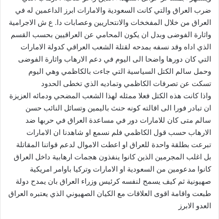
ضرب العراق والتي كانت السعودية والامارات ابرز الداعمين له في
العراق من خلال المفخخات والانتحاريين وعصابات دا. ع ش الاجرامية
واثارة الفوضى وبدل ان يكون المحامي عن العراقيين بحسب القسم
الذي اداه وقد نسفه بمدحه لقتلة الشعب العراقي كدولة الامارات
التي كان دورها واضحا الى اليوم في دعم الارهاب واثارة الفوضى
وحمل سالم الكتل السياسية التي جاءت بالكاظمي وهي اليوم
تسكت عن تصرفات الكاظمي وتماديه الذي تخطى الحدود
واذا كانت هذه الكتل فعلا ممثله لهذا الشعب المضحي ودمائه العزيزة
ان تبادر فورا الى اقالته كونه حنث باليمين وتسائل النائب حسن
سالم متى كان للامارات دور في مساعدة العراق في حربها ضد
الارهاب حسب قول الكاظمي فلم نسمع او شاهدنا ان الامارات
تبرعت بطلقة واحدة للعراق او اعطت الاموال لدعم قواتنا المقاتلة
بل اغلب المجرمين الذين كانوا ينفذون هجمات ارهابية داخل العراق
كانوا مدعومين من السعودية او الامارات وتركيا باوامر امريكية
صهيونية ثم كيف يسمح لنفسه كرئيس وزراء العراق بان يمدح دولة
طبعت واقامة اقوى العلاقات مع الكيان الصهيوني الذي يعتبره العراق
العدو الابرز