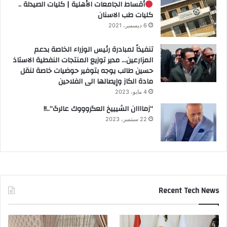
أقساط الجامعات الأهلية | كليات الصيدلة ..
كليات طب الاسنان
6 ديسمبر، 2021
تنفيذاً لمبادرة رئيس الوزراء الخاصة بدعم
المزارعين… مدير توزيع المنتجات النفطية الاستاذ
حسين طالب يوجه بتوفير حوضيات خاصة لنقل
مادة الكاز وإيصالها الى الفلاحين
4 مايو، 2023
“زماااان الشيييخ العگروووك عالرگ”..!!
22 سبتمبر، 2023
Recent Tech News