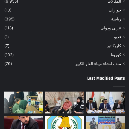
المقالات
(6٬955)
حوارات
(10)
رياضة
(395)
عربي ودولي
(113)
فديو
(1)
كاريكاتير
(7)
كورونا
(102)
ملف انشاء ميناء الفاو الكبير
(79)
Last Modified Posts