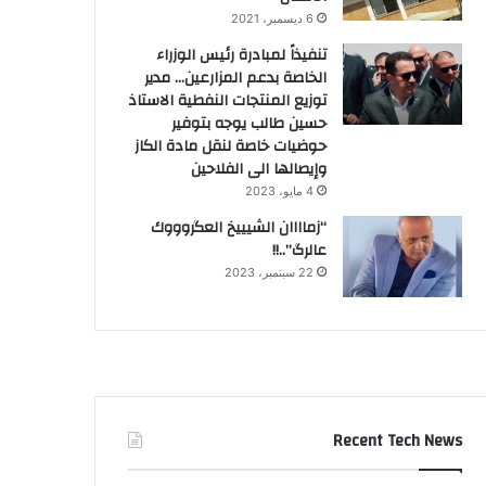
6 ديسمبر، 2021
تنفيذاً لمبادرة رئيس الوزراء
الخاصة بدعم المزارعين… مدير
توزيع المنتجات النفطية الاستاذ
حسين طالب يوجه بتوفير
حوضيات خاصة لنقل مادة الكاز
وإيصالها الى الفلاحين
4 مايو، 2023
“زماااان الشيييخ العگروووك
عالرگ”..!!
22 سبتمبر، 2023
Recent Tech News