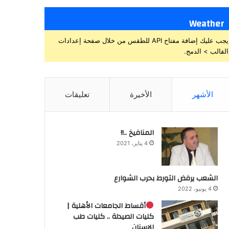
Weather
يجب عليك إضافة مفتاح API للطقس من خلال صفحة إعدادات
القالب > الدمج.
الأشهر
الأخيرة
تعليقات
المنافيخ ..!!
4 يناير، 2021
الشعب يرفض التورط بحرب الشوارع
4 يونيو، 2022
أقساط الجامعات الأهلية |
كليات الصيدلة .. كليات طب
الاسنان