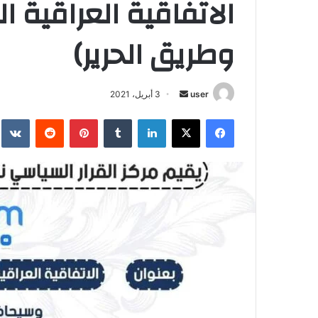
الاتفاقية العراقية ا
وطريق الحرير)
أرسل
user
3 أبريل، 2021
بريدا
فيسبوك
‫X
لينكدإن
بينتيريست
إلكترونيا