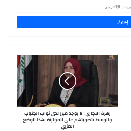
زهرة
البچاري
:
لا
يوجد
مبرر
لدى
نواب
الجنوب
زهرة البچاري : لا يوجد مبرر لدى نواب الجنوب
والوسط
والوسط بتصويتهم على الموازنة بهذا الوضع
بتصويتهم
المزري
على