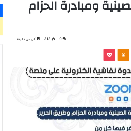
لصينية ومبادرة الحزام
0
313
أقل من دقيقة
‫Pocket
Odnoklassniki