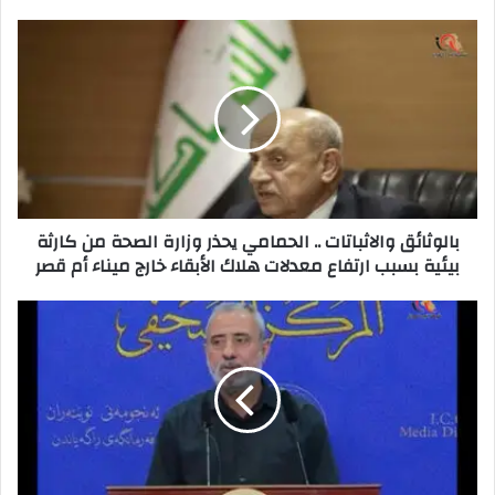
بالوثائق
والاثباتات
..
الحمامي
يحذر
وزارة
الصحة
من
كارثة
بالوثائق والاثباتات .. الحمامي يحذر وزارة الصحة من كارثة
بيئية
بيئية بسبب ارتفاع معدلات هلاك الأبقاء خارج ميناء أم قصر
بسبب
ارتفاع
معدلات
النائب
هلاك
حسن
الأبقاء
سالم
خارج
:
ميناء
يجب
أم
تطهير
قصر
جهاز
المخابرات