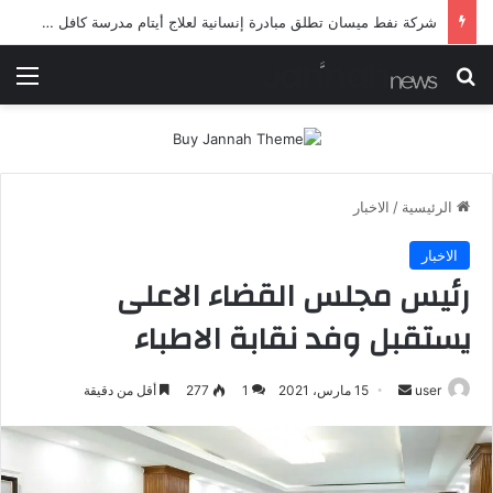
شرطة ميسان تلقي القبض على مطلقي العيارات النارية أثناء تشييع جنائزي في العمارة
بحث عن
الق
الرئيسية
/
الاخبار
الاخبار
رئيس مجلس القضاء الاعلى
يستقبل وفد نقابة الاطباء
أرسل
user
15 مارس، 2021
1
277
أقل من دقيقة
بريدا
إلكترونيا