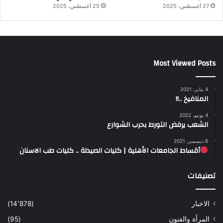
27 أغسطس، 2025
25 أغسطس، 2025
Most Viewed Posts
4 يناير، 2021
المنافيخ ..!!
4 يونيو، 2022
الشعب يرفض التورط بحرب الشوارع
6 ديسمبر، 2021
أقساط الجامعات الأهلية | كليات الصيدلة .. كليات طب الاسنان
تصنيفات
الاخبار
(14٬878)
المرأة والفنون
(95)