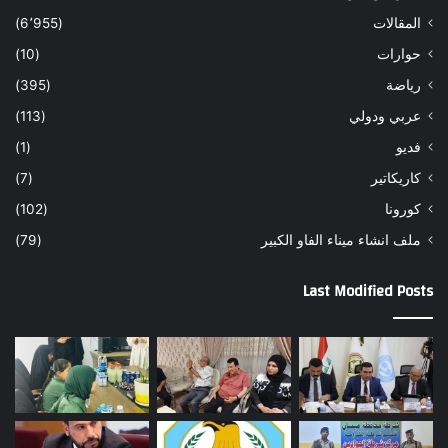
المقالات
(6٬955)
حوارات
(10)
رياضة
(395)
عربي ودولي
(113)
فديو
(1)
كاريكاتير
(7)
كورونا
(102)
ملف انشاء ميناء الفاو الكبير
(79)
Last Modified Posts