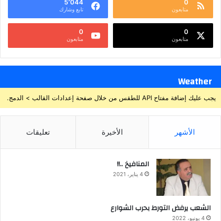
5٬044
0
متابعون
تابع وشارك
0
0
متابعون
متابعون
Weather
يجب عليك إضافة مفتاح API للطقس من خلال صفحة إعدادات القالب > الدمج.
الأشهر
الأخيرة
تعليقات
المنافيخ ..!!
4 يناير، 2021
الشعب يرفض التورط بحرب الشوارع
4 يونيو، 2022