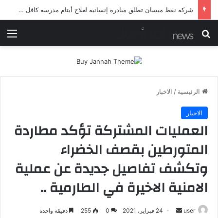
شرطة ميسان تلقي القبض على مطلقي العيارات النارية أثناء تشييع جنائزي في العمارة
بحث عن
الق
الرئيسية
/
الاخبار
الاخبار
العمليات المشتركة تؤكد مطاردة
المتورطين بقصف الخضراء
وتكشف تفاصيل جديدة عن عملية
الامنية الاخيرة في الطارمية ..
أرسل
user
24 فبراير، 2021
0
255
دقيقة واحدة