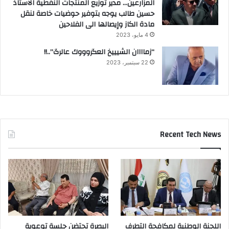
المزارعين… مدير توزيع المنتجات النفطية الاستاذ
حسين طالب يوجه بتوفير حوضيات خاصة لنقل
مادة الكاز وإيصالها الى الفلاحين
4 مايو، 2023
“زماااان الشيييخ العگروووك عالرگ”..!!
22 سبتمبر، 2023
Recent Tech News
اللجنة الوطنية لمكافحة التطرف
البصرة تحتضن جلسة توعوية