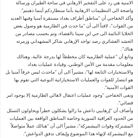
الامنية هي رد على التفجير الارهابي في ساحة الطيران ورسالة
واضحة الى التنظيمات الارهابية بأننا سنطاردكم أينما ذهبتم”.
وأكد الخفاجي أن “مناطق أطراف بغداد مستقرة أمنيا وفيها العديد
من القوات”، لافتاً الى أن “ما حدث في الطارمية هو وصول بعض
الخلايا النائمة الى حي ابن سينا بالقضاء، وتم بحسب مصادر من
الحشد العشائري رصد تواجد الإرهابي شاكر المشهداني وزمرته
هناك”.
وتابع أن “عملية الطارمية كان مخططاً لها بدرجة عالية، وهنالك
معلومات مقدمة من الأمن الوطني، وقيادة عمليات بغداد
والاستخبارات التابعة لها”، مشيراً الى أن “ماحدث ليس خرقاً أمنيا بل
هو انتصار للقوات والعمليات الاستخباراتية النوعية التي تقوم بها
القوات الأمنية”.
ونفى الخفاجي “وجود عمليات اعتقال لاهالي الطارمية إلا بوجود امر
قضائي”.
وأضاف أن “إرهابيي داعش ما زالوا يشكلون خطراً ويحاولون التسلل
من الحدود العراقية السورية وخاصة المناطق الواقعة بين العمليات
المشتركة وقوات البيشمركة”، مشيراً الى أن “هنالك عملاً متواصلاً
مع البيشمركة لإنهاء هذا الموضوع وإيقاف تدفق الدواعش”.