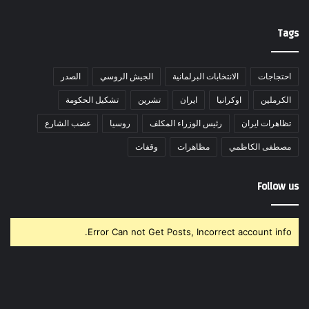
Tags
احتجاجات
الانتخابات البرلمانية
الجيش الروسي
الصدر
الكرملين
اوكرانيا
ايران
تشرين
تشكيل الحكومة
تظاهرات ايران
رئيس الوزراء المكلف
روسيا
غضب الشارع
مصطفى الكاظمي
مظاهرات
وقفات
Follow us
Error Can not Get Posts, Incorrect account info.