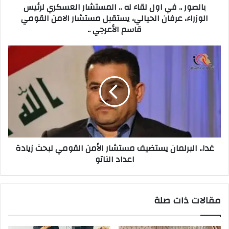
بالصور .. في اول لقاء له .. المستشار العسكري لرئيس
لرئيس
الوزراء، عرفان الحيالي، يستقبل مستشار الامن القومي
الوزراء،
قاسم الأعرجي ..
عرفان
الحيالي،
يستقبل
غدا..
مستشار
البرلمان
الامن
يستضيف
القومي
مستشار
قاسم
الأمن
الأعرجي
القومي
..
لبحث
زيادة
اعداد
غدا.. البرلمان يستضيف مستشار الأمن القومي لبحث زيادة
الناتو
اعداد الناتو
مقالات ذات صلة