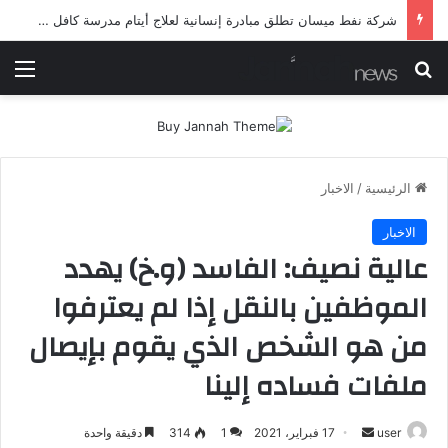
شرطة ميسان تلقي القبض على مطلقي العيارات النارية أثناء تشييع جنائزي في العمارة
بحث عن
الق
الرئيسية
/
الاخبار
الاخبار
عالية نصيف: الفاسد (و.خ) يهدد
الموظفين بالنقل إذا لم يعترفوا
من هو الشخص الذي يقوم بإيصال
ملفات فساده إلينا
أرسل
user
17 فبراير، 2021
1
314
دقيقة واحدة