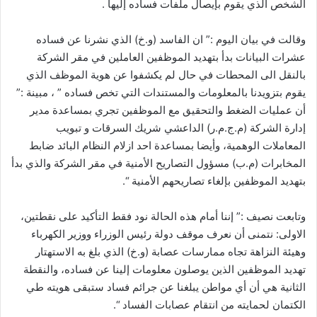
الشخص الذي يقوم بإيصال ملفات فساده إليها .
وقالت في بيان اليوم :” ان الفاسد (و.خ) الذي نشرنا عن فساده
عشرات البيانات بدأ بتهديد الموظفين العاملين في مقر الشركة
بالنقل الى المحطات في حال لم يكشفوا عن هوية الموظف الذي
يقوم بتزويدنا بالمعلومات والمستندات التي تخص فساده ” ، مبينة :”
أن عمليات الضغط والتحقيق مع الموظفين تجري بمساعدة مدير
إدارة الشركة (م.ج.م.ر) الداعشي شريك السرقات و تبويب
المعاملات الوهمية، وأيضا بمساعدة احد ازلام النظام البائد ضابط
المخابرات (م.ب) مسؤول التصاريح الأمنية في مقر الشركة والذي بدأ
بتهديد الموظفين بإلغاء تصاريحهم الأمنية “.
وتابعت نصيف :” إننا أمام هذه الحالة نود فقط التأكيد على نقطتين،
الاولى: نتمنى أن نعرف موقف دولة رئيس الوزراء ووزير الكهرباء
وهيئة النزاهة تجاه ممارسات عصابة (و.خ) الذي بلغ به الاستهتار
تهديد الموظفين الذين يوصلون معلومات إلينا عن فساده، والنقطة
الثانية هي أن أي مواطن يبلغنا عن جرائم فساد ستبقى هويته طي
الكتمان لحمايته من انتقام عصابات الفساد “.