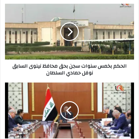
الحكم
بخمس
سنوات
سجن
بحق
محافظ
نينوى
السابق
نوفل
الحكم بخمس سنوات سجن بحق محافظ نينوى السابق
حمادي
نوفل حمادي السلطان
السلطان
مجلس
الوزراء
يربط
موافقة
الصحفيين
والاعلاميين
بقيادة
عمليات
بغداد