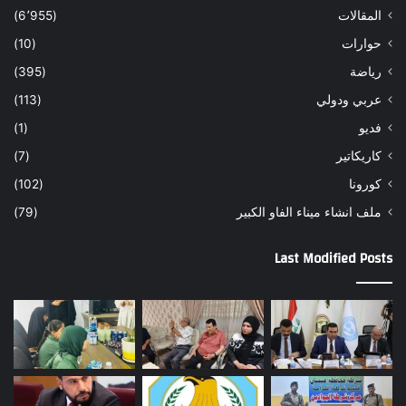
المقالات
(6٬955)
حوارات
(10)
رياضة
(395)
عربي ودولي
(113)
فديو
(1)
كاريكاتير
(7)
كورونا
(102)
ملف انشاء ميناء الفاو الكبير
(79)
Last Modified Posts