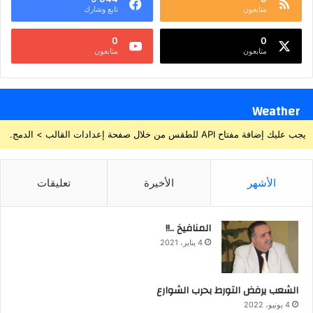
متابعون
تابع وشارك
0
0
متابعون
متابعون
Weather
يجب عليك إضافة مفتاح API للطقس من خلال صفحة إعدادات القالب > الدمج.
الأشهر
الأخيرة
تعليقات
المنافيخ ..!!
4 يناير، 2021
الشعب يرفض التورط بحرب الشوارع
4 يونيو، 2022