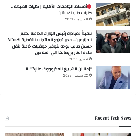
أقساط الجامعات الأهلية | كليات الصيدلة ..
كليات طب الاسنان
6 ديسمبر، 2021
تنفيذاً لمبادرة رئيس الوزراء الخاصة بدعم
المزارعين… مدير توزيع المنتجات النفطية الاستاذ
حسين طالب يوجه بتوفير حوضيات خاصة لنقل
مادة الكاز وإيصالها الى الفلاحين
4 مايو، 2023
“زماااان الشيييخ العگروووك عالرگ”..!!
22 سبتمبر، 2023
Recent Tech News