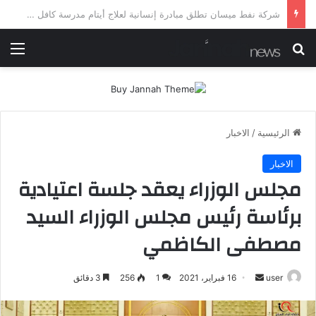
شرطة ميسان تلقي القبض على مطلقي العيارات النارية أثناء تشييع جنائزي في العمارة
بحث عن
الق
الرئيسية
/
الاخبار
الاخبار
مجلس الوزراء يعقد جلسة اعتيادية
برئاسة رئيس مجلس الوزراء السيد
مصطفى الكاظمي
أرسل
user
16 فبراير، 2021
1
256
3 دقائق
بريدا
إلكترونيا