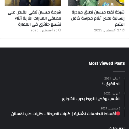
شركة نفط ميسان تطلق مبادرة
شرطة ميسان تلقي القبض على
إنسانية لعلاج أيتام مدرسة كافل
مطلقي العيارات النارية أثناء
اليتيم
تشييع جنائزي في العمارة
27 أغسطس، 2025
25 أغسطس، 2025
Most Viewed Posts
4 يناير، 2021
المنافيخ ..!!
4 يونيو، 2022
الشعب يرفض التورط بحرب الشوارع
6 ديسمبر، 2021
أقساط الجامعات الأهلية | كليات الصيدلة .. كليات طب الاسنان
تصنيفات