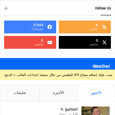
Follow Us
5٬044
0
متابعون
تابع وشارك
0
0
متابعون
متابعون
Weather
يجب عليك إضافة مفتاح API للطقس من خلال صفحة إعدادات القالب > الدمج.
الأشهر
الأخيرة
تعليقات
المنافيخ ..!!
4 يناير، 2021