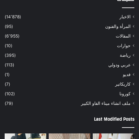
الاخبار
(14٬878)
المرأة والفنون
(95)
المقالات
(6٬955)
حوارات
(10)
رياضة
(395)
عربي ودولي
(113)
فديو
(1)
كاريكاتير
(7)
كورونا
(102)
ملف انشاء ميناء الفاو الكبير
(79)
Last Modified Posts