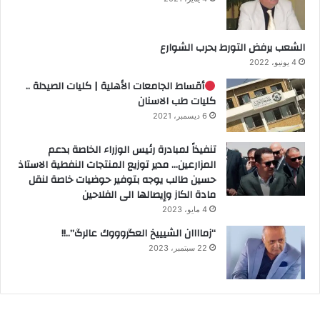
الشعب يرفض التورط بحرب الشوارع
4 يونيو، 2022
أقساط الجامعات الأهلية | كليات الصيدلة ..
كليات طب الاسنان
6 ديسمبر، 2021
تنفيذاً لمبادرة رئيس الوزراء الخاصة بدعم
المزارعين… مدير توزيع المنتجات النفطية الاستاذ
حسين طالب يوجه بتوفير حوضيات خاصة لنقل
مادة الكاز وإيصالها الى الفلاحين
4 مايو، 2023
“زماااان الشيييخ العگروووك عالرگ”..!!
22 سبتمبر، 2023