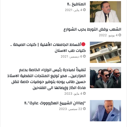
المنافيخ ..!!
4 يناير، 2021
الشعب يرفض التورط بحرب الشوارع
4 يونيو، 2022
أقساط الجامعات الأهلية | كليات الصيدلة ..
كليات طب الاسنان
6 ديسمبر، 2021
تنفيذاً لمبادرة رئيس الوزراء الخاصة بدعم
المزارعين… مدير توزيع المنتجات النفطية الاستاذ
حسين طالب يوجه بتوفير حوضيات خاصة لنقل
مادة الكاز وإيصالها الى الفلاحين
4 مايو، 2023
“زماااان الشيييخ العگروووك عالرگ”..!!
22 سبتمبر، 2023