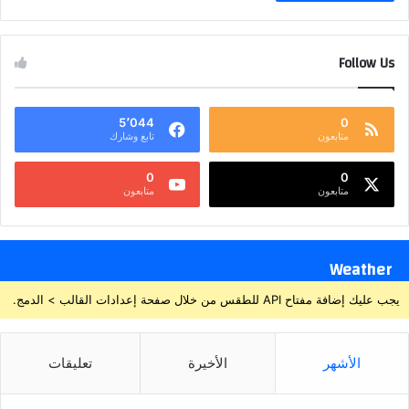
Follow Us
5٬044
0
متابعون
تابع وشارك
0
0
متابعون
متابعون
Weather
يجب عليك إضافة مفتاح API للطقس من خلال صفحة إعدادات القالب > الدمج.
الأشهر
الأخيرة
تعليقات