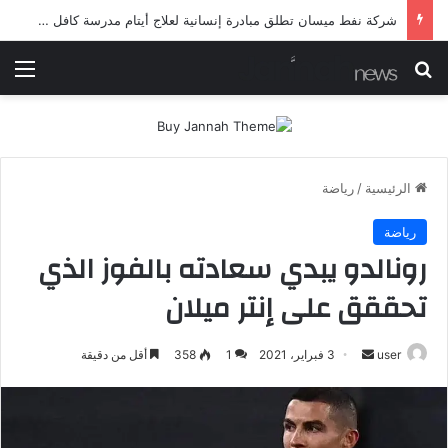
شرطة ميسان تلقي القبض على مطلقي العيارات النارية أثناء تشييع جنائزي في العمارة
بحث عن
الق
الرئيسية
/
رياضة
رياضة
رونالدو يبدي سعادته بالفوز الذي
تحققق على إنتر ميلان
أرسل
user
3 فبراير، 2021
1
358
أقل من دقيقة
بريدا
إلكترونيا