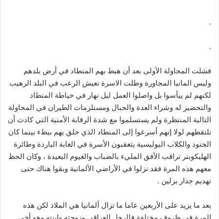
.
.
فشلت المحاولة الأولى بعد أن هبط بهم المنطاد في أرض بلدهم
وليس المانيا المجاورة وظلت الاسرة تعيش الرعب في البلد الرهيب
لكنهم لم ييأسوا بل واصلوا العمل ليل نهار في خياطة المنطاد
والتحضير له وشراء العدة والحبال ومستلزمات الطيران في المحاولة
التالية المنتظرة ولم يستسلموا مع شدة الرقابة الأمنية التي كادت أن
تلتقطهم لولا إنهم أسرعوا إلى المنطاد الذي حلق بهم ببطء بينما كان
الجنود والكلاب البوليسية يتعقبون الأسرة في الغابة الباردة وطائرة
الهليكوبتر تراقب الأفق المليء بالضباب والغيوم البعيدة ، وكان الحظ
معهم هذه المرة فقد نزلوا في الأراضي الألمانية وبقوا هناك حتى
تهديم جدار برلين .
بعد ما يزيد على الأربعين عاما ما تزال ألمانيا هي الملاذ لكن هذه
المرة في ظروف مختلفة فالرجل العراقي وزوجته وإبنته وهو أخي