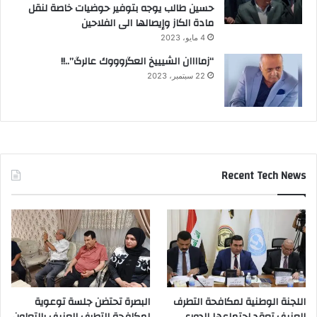
حسين طالب يوجه بتوفير حوضيات خاصة لنقل
مادة الكاز وإيصالها الى الفلاحين
4 مايو، 2023
“زماااان الشيييخ العگروووك عالرگ”..!!
22 سبتمبر، 2023
Recent Tech News
اللجنة الوطنية لمكافحة التطرف
البصرة تحتضن جلسة توعوية