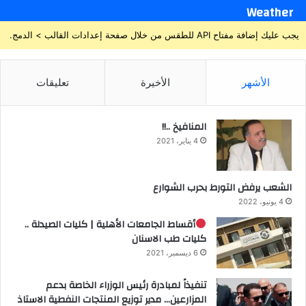
Weather
يجب عليك إضافة مفتاح API للطقس من خلال صفحة إعدادات القالب > الدمج.
الأشهر
الأخيرة
تعليقات
المنافيخ ..!!
4 يناير، 2021
الشعب يرفض التورط بحرب الشوارع
4 يونيو، 2022
أقساط الجامعات الأهلية | كليات الصيدلة ..
كليات طب الاسنان
6 ديسمبر، 2021
تنفيذاً لمبادرة رئيس الوزراء الخاصة بدعم
المزارعين… مدير توزيع المنتجات النفطية الاستاذ