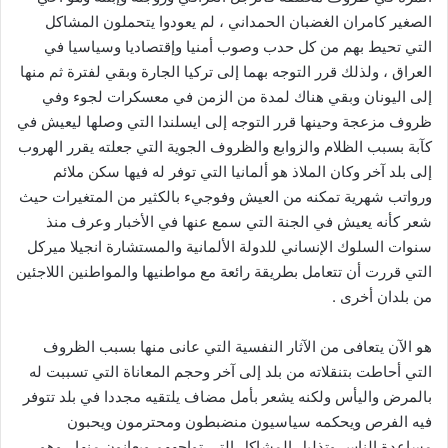
الصغير كامران الغضبان الحمداني ، لم يعودوا يتحملون المشاكل
التي تحيط بهم من كل حدب وصوب أمنيا وإقتصاديا وسياسيا في
العراق ، ولذلك قرر التوجه بهما إلى تركيا الجارة وبقي لفترة ثم منها
إلى اليونان وبقي هناك لمدة من الزمن في معسكرات لجوء وفي
ظروف مزعجة وحينها قرر التوجه إلى ايسلندا التي وصلها ليعيش في
كآبة بسبب الظلام والزوابع والظروف الجوية التي جعلته يقرر الهروب
إلى بلد آخر وكان الملاذ هو ألمانيا التي توفر له فيها سكن ملائم
ورواتب شهرية تمكنه من العيش وفوجيء بالكثير من المتغيرات حيث
شعر كأنه يعيش في الجنة التي سمع عنها في الأخبار وعرف منذ
سنوات السلوك الإنساني للدولة الألمانية والمستشارة انجيلا ميركل
التي قررت أن تتعامل بطريقة رائعة مع مواطنيها والمواطنين اللاجئين
من بلدان أخرى .
هو الآن يتعافى من الآثار النفسية التي عانى منها بسبب الظروف
التي أحاطت بتنقلاته من بلد إلى آخر وحجم المعاناة التي تسببت له
بالمرض واليأس ولكنه يشعر بأمل مضاف يلتقيه مجددا في بلد تتوفر
فيه الفرص ويحكمه سياسيون منضبطون ومحترمون ويحبون
مساعدة الناس وتذليل المشاكل التي تواجههم ويعانون منها ، وهو