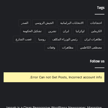
Tags
احتجاجات
الانتخابات البرلمانية
الجيش الروسي
الصدر
الكرملين
اوكرانيا
ايران
تشرين
تشكيل الحكومة
تظاهرات ايران
رئيس الوزراء المكلف
روسيا
غضب الشارع
مصطفى الكاظمي
مظاهرات
وقفات
Follow us
Error Can not Get Posts, Incorrect account info.
Jannah is a Clean Responsive WordPress Newspaper, Magazine,