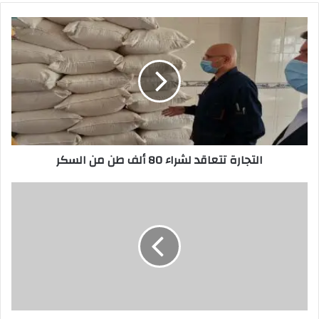
التجارة
تتعاقد
لشراء
80
ألف
طن
من
السكر
التجارة تتعاقد لشراء 80 ألف طن من السكر
فرهود
عراقي
في
باريس…….!