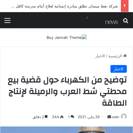
شرطة ميسان تلقي القبض على مطلقي العيارات النارية أثناء تشييع جنائزي في العمارة
بحث عن
الق
الرئيسية
/
الاخبار
الاخبار
توضيح من الكهرباء حول قضية بيع
محطتي شط العرب والرميلة لإنتاج
الطاقة
أرسل
user
29 يناير، 2021
1
344
2 دقائق
بريدا
إلكترونيا