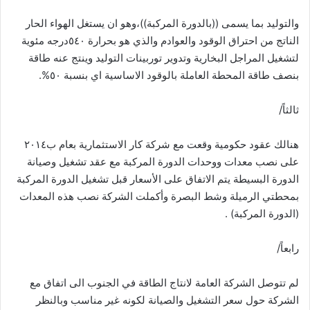
والتوليد بما يسمى ((بالدورة المركبة))،وهو ان يستغل الهواء الحار
الناتج من احتراق الوقود والعوادم والذي هو بحرارة ٥٤٠درجه مئوية
لتشغيل المراجل البخارية وتدوير توربينات التوليد وينتج عنه طاقة
بنصف طاقة المحطة العاملة بالوقود الاساسية اي بنسبة ٥٠%.
ثالثاً/
هنالك عقود حكومية وقعت مع شركة كار الاستثمارية بعام ب٢٠١٤
على نصب معدات ووحدات الدورة المركبة مع عقد تشغيل وصيانة
الدورة البسيطة يتم الاتفاق على الأسعار قبل تشغيل الدورة المركبة
بمحطتي الرميلة وشط البصرة وأكملت الشركة نصب هذه المعدات
(الدورة المركبة) .
رابعاً/
لم تتوصل الشركة العامة لانتاج الطاقة في الجنوب الى اتفاق مع
الشركة حول سعر التشغيل والصيانة لكونه غير مناسب وبالنظر