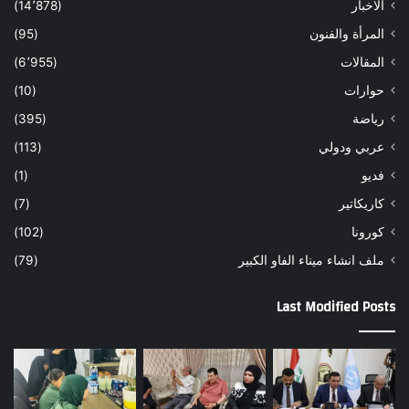
الاخبار
(14٬878)
المرأة والفنون
(95)
المقالات
(6٬955)
حوارات
(10)
رياضة
(395)
عربي ودولي
(113)
فديو
(1)
كاريكاتير
(7)
كورونا
(102)
ملف انشاء ميناء الفاو الكبير
(79)
Last Modified Posts