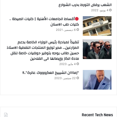
الشعب يرفض التورط بحرب الشوارع
4 يونيو، 2022
أقساط الجامعات الأهلية | كليات الصيدلة ..
كليات طب الاسنان
6 ديسمبر، 2021
تنفيذاً لمبادرة رئيس الوزراء الخاصة بدعم
المزارعين… مدير توزيع المنتجات النفطية الاستاذ
حسين طالب يوجه بتوفير حوضيات خاصة لنقل
مادة الكاز وإيصالها الى الفلاحين
4 مايو، 2023
“زماااان الشيييخ العگروووك عالرگ”..!!
22 سبتمبر، 2023
Recent Tech News