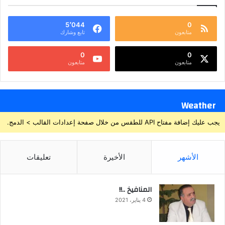
5٬044
0
متابعون
تابع وشارك
0
0
متابعون
متابعون
Weather
يجب عليك إضافة مفتاح API للطقس من خلال صفحة إعدادات القالب > الدمج.
الأشهر
الأخيرة
تعليقات
المنافيخ ..!!
4 يناير، 2021