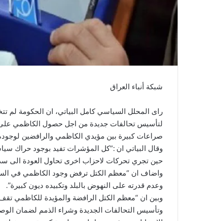
شبكة أنباء العراق
راى المحلل السياسي كامل البياتي، ان الحكومة لم تت
لتأسيس تحالفات جديدة من اجل حصول الكاظمي على رئا
صراعات كبيرة بين مؤيدي الكاظمي والرافضين لوجوده بع
وقال البياتي ان :“كل المؤشرات تفيد بوجود حراك سي
حين تجري تحركات لاحزاب اخرى تحاول العودة الى سدة
واضاف ان “معظم الكتل ترفض وجود الكاظمي في السل
وعدم قدرته على النهوض بالبلد وتكبيده ديون كبيرة”.
وبين ان “معظم الكتل الرافضة والمؤيدة للكاظمي تقف ا
وتأسيس التحالفات الجديدة وشراء الذمم لضمان الوصول