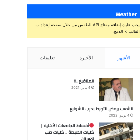
Weather
يجب عليك إضافة مفتاح API للطقس من خلال صفحة إعدادات
القالب > الدمج.
الأشهر
الأخيرة
تعليقات
المنافيخ ..!!
4 يناير، 2021
الشعب يرفض التورط بحرب الشوارع
4 يونيو، 2022
أقساط الجامعات الأهلية |
كليات الصيدلة .. كليات طب
الاسنان