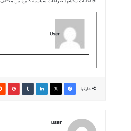
الانتخابات ستشهد صراعات سياسية كبيرة بين مختلف ا
User
فيسبوك
‫X
لينكدإن
بينتي
شاركها
user