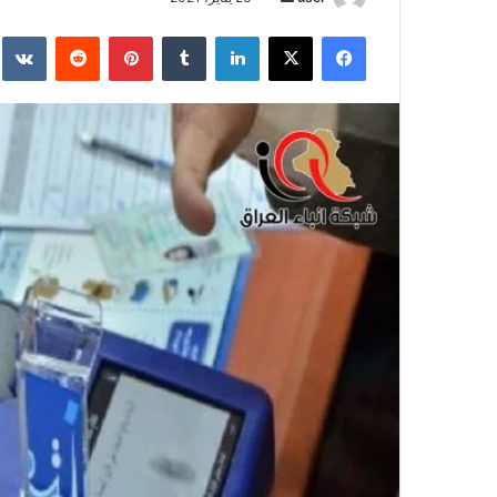
بريدا
فيسبوك
‫X
لينكدإن
بينتيريست
إلكترونيا