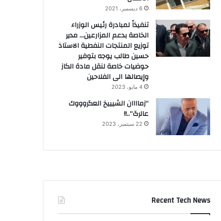
6 ديسمبر، 2021
تنفيذاً لمبادرة رئيس الوزراء
الخاصة بدعم المزارعين… مدير
توزيع المنتجات النفطية الاستاذ
حسين طالب يوجه بتوفير
حوضيات خاصة لنقل مادة الكاز
وإيصالها الى الفلاحين
4 مايو، 2023
“زماااان الشيييخ العگروووك
عالرگ”..!!
22 سبتمبر، 2023
Recent Tech News