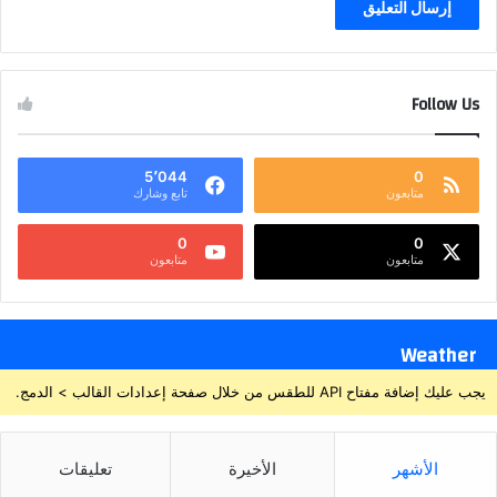
Follow Us
5٬044
0
متابعون
تابع وشارك
0
0
متابعون
متابعون
Weather
يجب عليك إضافة مفتاح API للطقس من خلال صفحة إعدادات القالب > الدمج.
الأشهر
الأخيرة
تعليقات