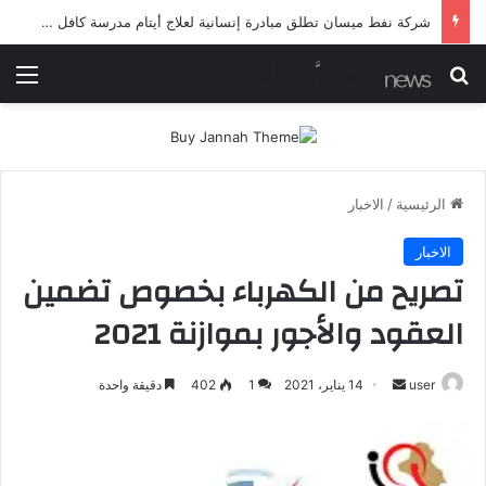
شرطة ميسان تلقي القبض على مطلقي العيارات النارية أثناء تشييع جنائزي في العمارة
بحث عن
الق
الرئيسية
/
الاخبار
الاخبار
تصريح من الكهرباء بخصوص تضمين
العقود والأجور بموازنة 2021
أرسل
user
14 يناير، 2021
1
402
دقيقة واحدة
بريدا
إلكترونيا