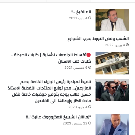
المنافيخ ..!!
4 يناير، 2021
الشعب يرفض التورط بحرب الشوارع
4 يونيو، 2022
أقساط الجامعات الأهلية | كليات الصيدلة ..
كليات طب الاسنان
6 ديسمبر، 2021
تنفيذاً لمبادرة رئيس الوزراء الخاصة بدعم
المزارعين… مدير توزيع المنتجات النفطية الاستاذ
حسين طالب يوجه بتوفير حوضيات خاصة لنقل
مادة الكاز وإيصالها الى الفلاحين
4 مايو، 2023
“زماااان الشيييخ العگروووك عالرگ”..!!
22 سبتمبر، 2023