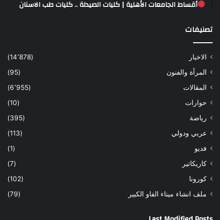
أقساط الجامعات الأهلية | كليات الصيدلة .. كليات طب الاسنان
تصنيفات
الاخبار
(14٬878)
المرأة والفنون
(95)
المقالات
(6٬955)
حوارات
(10)
رياضة
(395)
عربي ودولي
(113)
فديو
(1)
كاريكاتير
(7)
كورونا
(102)
ملف انشاء ميناء الفاو الكبير
(79)
Last Modified Posts