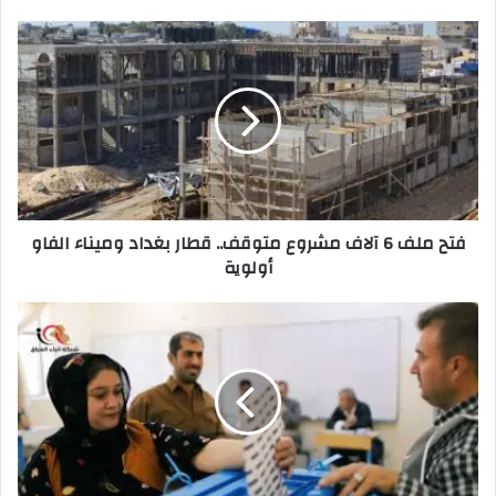
فتح
ملف
6
آلاف
مشروع
متوقف..
قطار
بغداد
وميناء
فتح ملف 6 آلاف مشروع متوقف.. قطار بغداد وميناء الفاو
الفاو
أولوية
أولوية
القانونية
النيابية:
لا
تغيير
في
موعد
إجراء
الانتخابات