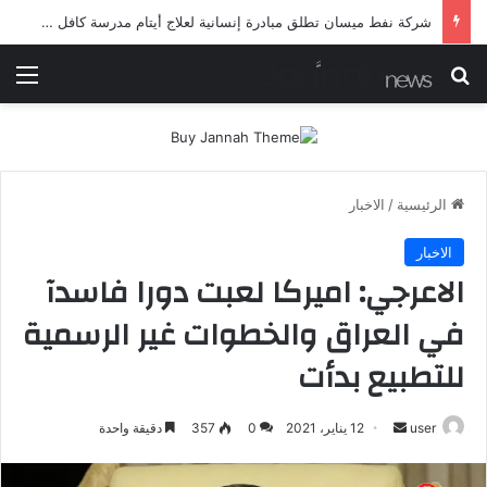
شرطة ميسان تلقي القبض على مطلقي العيارات النارية أثناء تشييع جنائزي في العمارة
بحث عن
الق
الرئيسية
/
الاخبار
الاخبار
الاعرجي: اميركا لعبت دورا فاسدآ
في العراق والخطوات غير الرسمية
للتطبيع بدأت
أرسل
user
12 يناير، 2021
0
357
دقيقة واحدة
بريدا
إلكترونيا