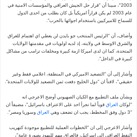
2003″، مبينا أن “قرار حل الجيش العراقي والمؤسسات الامنية في
عام 2003 لم يكن قراراً امريكياً بل كان بطلب من احدى الدول
للسماح للاميركيين باستخدام اجوائها بالحرب”.
وأضاف، أن “الرئيس المنتخب جو بايدن لن يعطي اي اهتمام للعراق
والشرق الاوسط في ولايته، إذ لديه اولويات في مقدمتها الولايات
المتحدة، كما ان لدى اميركا ازمة كبيرة ومخلفات ترامب من مشاكل
كبيرة في الداخل”.
وأشار إلى أن “التصعيد الاميركي في المنطقة، اعلامي فقط وغير
حقيقي”، لافتاً ان “دول الخليج دفعت ثمن التصعيد للولايات المتحدة”.
وبشأن ملف التطبيع مع الكيان الصهيوني أوضح الاعرجي انه
“لوكان
العراق
قوياً لما تجرأ احد على الاعتراف باسرائيل”، مضيفاً ان
“3 دول وفق المخطط، يجب ان تضعف وهي
العراق
وسوريا ومصر”.
وأشار الاعرجي إلى ان “الخطوات العملية للتطبيع موجودة كتهريب
النفط العراقي الى اسرائيل، فالعراق مهم لليهود بصورة عامة”،