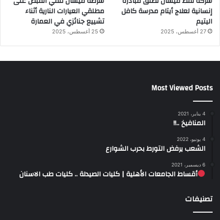
شركة نفط ميسان تطلق مبادرة
شرطة ميسان تلقي القبض على
إنسانية لعلاج أيتام مدرسة كافل
مطلقي العيارات النارية أثناء
اليتيم
تشييع جنائزي في العمارة
27 أغسطس، 2025
25 أغسطس، 2025
Most Viewed Posts
4 يناير، 2021
المنافيخ ..!!
4 يونيو، 2022
الشعب يرفض التورط بحرب الشوارع
6 ديسمبر، 2021
أقساط الجامعات الأهلية | كليات الصيدلة .. كليات طب الاسنان
تصنيفات