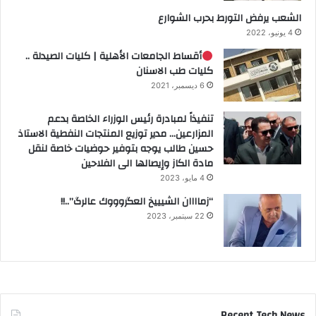
الشعب يرفض التورط بحرب الشوارع
4 يونيو، 2022
أقساط الجامعات الأهلية | كليات الصيدلة ..
كليات طب الاسنان
6 ديسمبر، 2021
تنفيذاً لمبادرة رئيس الوزراء الخاصة بدعم
المزارعين… مدير توزيع المنتجات النفطية الاستاذ
حسين طالب يوجه بتوفير حوضيات خاصة لنقل
مادة الكاز وإيصالها الى الفلاحين
4 مايو، 2023
“زماااان الشيييخ العگروووك عالرگ”..!!
22 سبتمبر، 2023
Recent Tech News