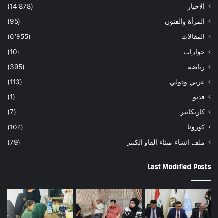
الاخبار
(14٬878)
المرأة والفنون
(95)
المقالات
(6٬955)
حوارات
(10)
رياضة
(395)
عربي ودولي
(113)
فديو
(1)
كاريكاتير
(7)
كورونا
(102)
ملف انشاء ميناء الفاو الكبير
(79)
Last Modified Posts