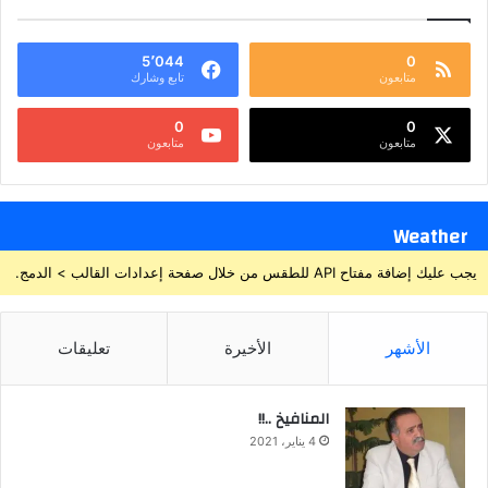
5٬044
0
متابعون
تابع وشارك
0
0
متابعون
متابعون
Weather
يجب عليك إضافة مفتاح API للطقس من خلال صفحة إعدادات القالب > الدمج.
الأشهر
الأخيرة
تعليقات
المنافيخ ..!!
4 يناير، 2021