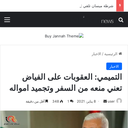
شرطة ميسان تلقي القبض على مطلقي العيارات النارية أثناء تشييع جنائزي في العمارة
بحث عن
الق
الرئيسية
/
الاخبار
الاخبار
التميمي: العقوبات على الفياض
تعني منعه من السفر وتجميد امواله
أرسل
user
8 يناير، 2021
1
348
أقل من دقيقة
بريدا
إلكترونيا