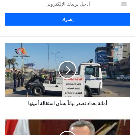
أدخل
بريدك
الإلكتروني
أمانة
بغداد
تصدر
بياناً
بشأن
استقالة
أمينها
أمانة بغداد تصدر بياناً بشأن استقالة أمينها
المالية
النيابية
تنفي
وجود