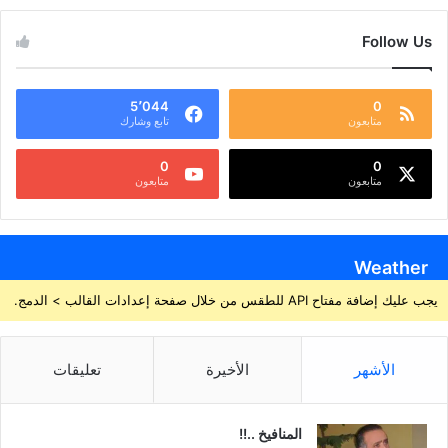
Follow Us
5٬044
0
متابعون
تابع وشارك
0
0
متابعون
متابعون
Weather
يجب عليك إضافة مفتاح API للطقس من خلال صفحة إعدادات القالب > الدمج.
الأشهر
الأخيرة
تعليقات
المنافيخ ..!!