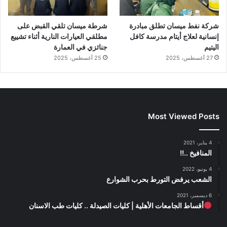
شركة نفط ميسان تطلق مبادرة
شرطة ميسان تلقي القبض على
إنسانية لعلاج أيتام مدرسة كافل
مطلقي العيارات النارية أثناء تشييع
اليتيم
جنائزي في العمارة
27 أغسطس، 2025
25 أغسطس، 2025
Most Viewed Posts
4 يناير، 2021
المنافيخ ..!!
4 يونيو، 2022
الشعب يرفض التورط بحرب الشوارع
6 ديسمبر، 2021
أقساط الجامعات الأهلية | كليات الصيدلة .. كليات طب الاسنان