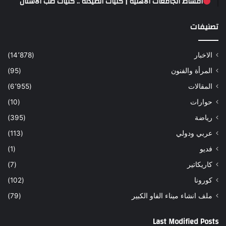
أقساط الجامعات الأهلية | كليات الصيدلة .. كليات طب الاسنان
تصنيفات
الاخبار
(14٬878)
المرأة والفنون
(95)
المقالات
(6٬955)
حوارات
(10)
رياضة
(395)
عربي ودولي
(113)
فديو
(1)
كاريكاتير
(7)
كورونا
(102)
ملف انشاء ميناء الفاو الكبير
(79)
Last Modified Posts