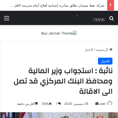
شرطة ميسان تلقي القبض على مطلقي العيارات النارية أثناء تشييع جنائزي في العمارة
بحث عن
الق
الرئيسية
/
الاخبار
الاخبار
نائبة : استجواب وزير المالية
ومحافظ البنك المركزي قد تصل
الى الاقالة
أرسل
user
26 ديسمبر، 2020
1
308
أقل من دقيقة
بريدا
إلكترونيا