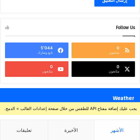
Follow Us
5٬044
0
متابعون
تابع وشارك
0
0
متابعون
متابعون
Weather
يجب عليك إضافة مفتاح API للطقس من خلال صفحة إعدادات القالب > الدمج.
الأشهر
الأخيرة
تعليقات