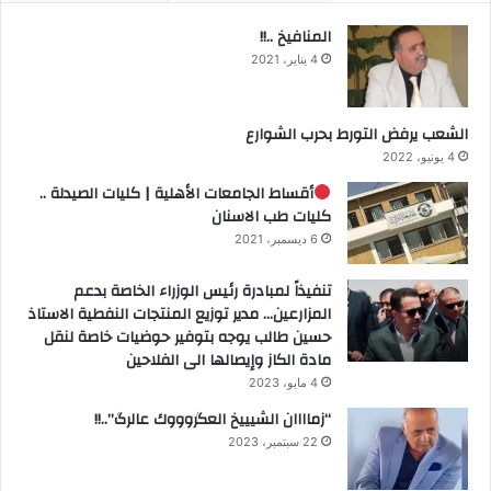
المنافيخ ..!!
4 يناير، 2021
الشعب يرفض التورط بحرب الشوارع
4 يونيو، 2022
أقساط الجامعات الأهلية | كليات الصيدلة ..
كليات طب الاسنان
6 ديسمبر، 2021
تنفيذاً لمبادرة رئيس الوزراء الخاصة بدعم
المزارعين… مدير توزيع المنتجات النفطية الاستاذ
حسين طالب يوجه بتوفير حوضيات خاصة لنقل
مادة الكاز وإيصالها الى الفلاحين
4 مايو، 2023
“زماااان الشيييخ العگروووك عالرگ”..!!
22 سبتمبر، 2023