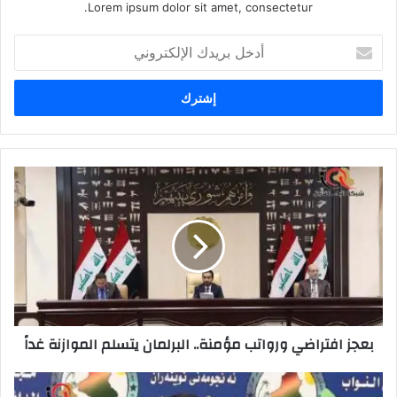
Lorem ipsum dolor sit amet, consectetur.
أدخل
بريدك
الإلكتروني
بعجز
افتراضي
ورواتب
مؤمنة..
البرلمان
يتسلم
الموازنة
غداً
بعجز افتراضي ورواتب مؤمنة.. البرلمان يتسلم الموازنة غداً
الخارجية