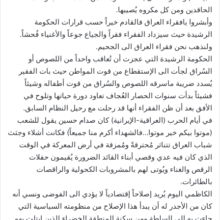
الحاقدين ومن كل مكروه يُصيبها.
وأبشروا يافقراء العراق فالقادم خيراً حسب قرارات الحكومة
الرشيدة حيث سيزداد الفقراء فقراً والجياع جوعاً والأغنياء فُحشاً.
ولنذهب نحن فقراء العراق الى الجحيم.
الحكومة الرشيدة التي عجزت أن تُعاقب واحداً من اللصوص أو
السُراق لجأت الى الإستقطاع من قوت المواطن حيث بات الفقير
يُسدد ضريبة ماسرقه اللصوص والسُراق من قوت أطفاله وشيئاً
فشيئاً بدأت سنوات الحصار العُجاف تعاود دورة حياتها وتلوح في
الأفق بعد أن ظن الفقراء أنها قد رحلت مع رحيل النظام السابق.
في أيام الحرب (العراقية-الإيرانية) كان صدام حسين يقول للشعب
(موتوا بيكم خير موتوا…فالشهداء أكرم منا جميعاً) فكانت أشلاء وجثث
شباب العراق تتناثر مُحترقةً ومُمزقة في أرض المعركة في الوقت
الذي كان فيه عدي وقصي أبناء القائد الضرورة يُقيمون حفلات
الرقص والغناء ويُوتى لهم بالمشروبات الكحولية والراقصات
بالطائرات.
الكاظمي اليوم يُريد إصلاحاً إقتصادياً لا يؤدي الى الفوضى ونسي أنه
كان من الأجدر له أن يبدأ هذا الإصلاح من منظومته السياسية التي
جاءت به الى السلطة ومن سكنة المنطقة الخضراء الذين إبتلت بهم