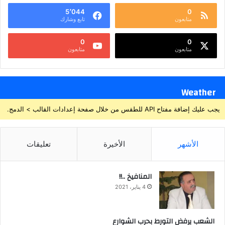
5٬044
0
متابعون
تابع وشارك
0
0
متابعون
متابعون
Weather
يجب عليك إضافة مفتاح API للطقس من خلال صفحة إعدادات القالب > الدمج.
الأشهر
الأخيرة
تعليقات
المنافيخ ..!!
4 يناير، 2021
الشعب يرفض التورط بحرب الشوارع