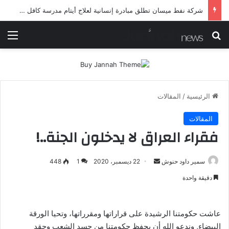
شرطة ميسان تلقي القبض على مطلقي العيارات النارية أثناء تشييع جنائزي في العمارة
بحث عن
الق
الرئيسية
/
المقالات
المقالات
فقراء العراق لا يدخلون الجنة..!
أرسل
سمير داود حنوش
22 ديسمبر، 2020
1
448
بريدا
دقيقة واحدة
إلكترونيا
عاشت حكومتنا الرشيدة على قراراتها ومقرراتها، وتحيا الورقة
البيضاء, وندعو الله أن يحفظ حكومتنا من حسد الشعب وحقد