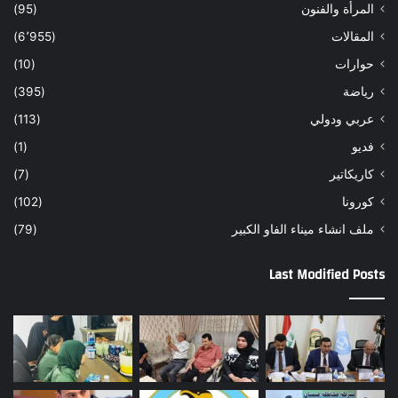
المرأة والفنون
(95)
المقالات
(6٬955)
حوارات
(10)
رياضة
(395)
عربي ودولي
(113)
فديو
(1)
كاريكاتير
(7)
كورونا
(102)
ملف انشاء ميناء الفاو الكبير
(79)
Last Modified Posts