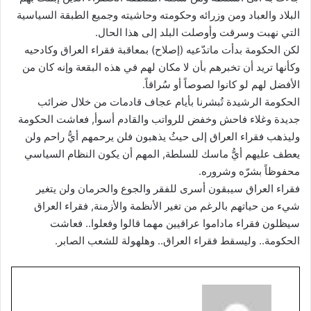
البلاد والعباد ومن وزرائه وحكومته وحاشيته وجميع الطبقة السياسية
التي نهبت وسرقت وأوصلت البلد إلى هذا الحال.
لكن الحكومة بدأت ماتدّعيه (إصلاح) بمعاقبة فقراء العراق وكادحيه
وكأنها تريد أن تخبرهم بأن لا مكان لهم في هذه البقعة وإنه كان من
الأفضل لهم لو كانوا لصوصاً أو سُراقاً.
الحكومة الرشيدة تُبشرنا بأيام عجاف قادمات من خلال ضرائب
جديدة وغلاء فاحش وخفض للرواتب والقادم أسوأ, فعاشت الحكومة
وليذهب فقراء العراق إلى حيثُ يذهبون فلن يرحمهم أيُّ راحم ولن
يعطف عليهم أيُّ ماسك للسلطة, المهم أن يكون النظام السياسي
محفوظاً بشرّه وشروره.
فقراء العراق سيبقون أسرى للفقر والجوع والحرمان ولن يتغير
شيء من حياتهم بالرغم من تغير الأنظمة والأزمنة, فقراء العراق
سيظلون فقراء ماداموا عراقيين مهما قالوا وفعلوا.. فعاشت
الحكومة.. وليسقط فقراء العراق.. وهلهولة للشعب الصابر.