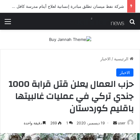
شرطة ميسان تلقي القبض على مطلقي العيارات النارية أثناء تشييع جنائزي في العمارة
بحث عن
الق
الرئيسية
/
الاخبار
الاخبار
حزب العمال يعلن قتل قرابة 1000
جندي تركي في عمليات غالبيتها
باقليم كوردستان
أرسل
user
19 ديسمبر، 2020
1
269
دقيقة واحدة
بريدا
إلكترونيا