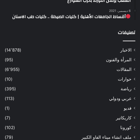
الشعب يرفض التورط بحرب الشوارع
6 ديسمبر، 2021
أقساط الجامعات الأهلية | كليات الصيدلة .. كليات طب الاسنان
تصنيفات
الاخبار
(14٬878)
المرأة والفنون
(95)
المقالات
(6٬955)
حوارات
(10)
رياضة
(395)
عربي ودولي
(113)
فديو
(1)
كاريكاتير
(7)
كورونا
(102)
ملف انشاء ميناء الفاو الكبير
(79)