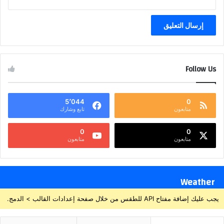
Follow Us
5٬044
0
متابعون
تابع وشارك
0
0
متابعون
متابعون
Weather
يجب عليك إضافة مفتاح API للطقس من خلال صفحة إعدادات القالب > الدمج.