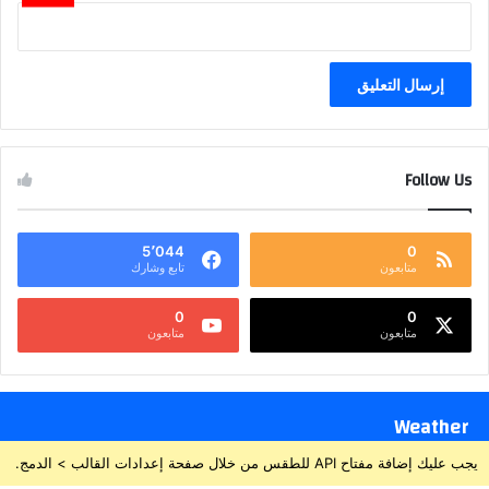
Follow Us
5٬044
0
متابعون
تابع وشارك
0
0
متابعون
متابعون
Weather
يجب عليك إضافة مفتاح API للطقس من خلال صفحة إعدادات القالب > الدمج.