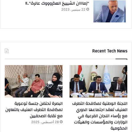
“زماااان الشيييخ العگروووك عالرگ”..!!
22 سبتمبر، 2023
Recent Tech News
اللجنة الوطنية لمكافحة التطرف
البصرة تحتضن جلسة توعوية
العنيف تعقد اجتماعها الدوري
لمكافحة التطرف العنيف بالتعاون
مع رؤساء اللجان الفرعية في
مع نقابة الصحفيين
الوزارات والمؤسسات والهيئات
28 أغسطس، 2025
الحكومية