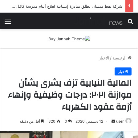
شرطة ميسان تلقي القبض على مطلقي العيارات النارية أثناء تشييع جنائزي في العمارة
بحث عن
الق
الرئيسية
/
الاخبار
الاخبار
المالية النيابية تزف بشرى بشأن
موازنة ٢٠٢١: درجات وظيفية وإنهاء
أزمة عقود الكهرباء
أرسل
user
12 ديسمبر، 2020
0
320
أقل من دقيقة
بريدا
إلكترونيا