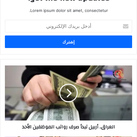
Lorem ipsum dolor sit amet, consectetur.
أدخل
بريدك
الإلكتروني
العراق..
أربيل
تبدأ
صرف
رواتب
الموظفين
الأحد
العراق.. أربيل تبدأ صرف رواتب الموظفين الأحد