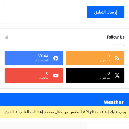
Follow Us
5٬044
0
متابعون
تابع وشارك
0
0
متابعون
متابعون
Weather
يجب عليك إضافة مفتاح API للطقس من خلال صفحة إعدادات القالب > الدمج.