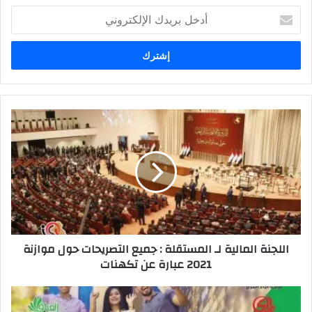
أدخل
بريدك
الإلكتروني
اللجنة
المالية
لـ
المستقلة
:
جميع
التصريحات
حول
موازنة
اللجنة المالية لـ المستقلة : جميع التصريحات حول موازنة
2021
2021 عبارة عن تكهنات
عبارة
عن
تكهنات
بغداد
تحتضن