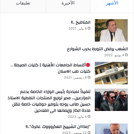
الأشهر
الأخيرة
تعليقات
المنافيخ ..!!
4 يناير، 2021
الشعب يرفض التورط بحرب الشوارع
4 يونيو، 2022
أقساط الجامعات الأهلية | كليات الصيدلة ..
كليات طب الاسنان
6 ديسمبر، 2021
تنفيذاً لمبادرة رئيس الوزراء الخاصة بدعم
المزارعين… مدير توزيع المنتجات النفطية الاستاذ
حسين طالب يوجه بتوفير حوضيات خاصة لنقل
مادة الكاز وإيصالها الى الفلاحين
4 مايو، 2023
“زماااان الشيييخ العگروووك عالرگ”..!!
22 سبتمبر، 2023