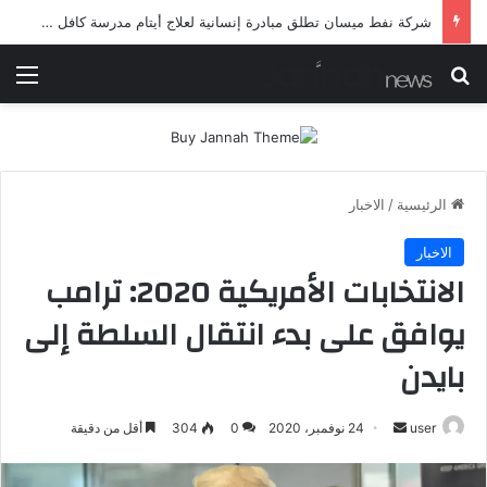
شرطة ميسان تلقي القبض على مطلقي العيارات النارية أثناء تشييع جنائزي في العمارة
بحث عن
الق
الرئيسية
/
الاخبار
الاخبار
الانتخابات الأمريكية 2020: ترامب
يوافق على بدء انتقال السلطة إلى
بايدن
أرسل
user
24 نوفمبر، 2020
0
304
أقل من دقيقة
بريدا
إلكترونيا