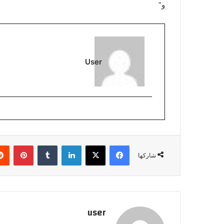
و”
User
فيسبوك
‫X
لينكدإن
بينتي
شاركها
user