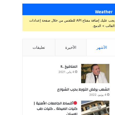
Weather
يجب عليك إضافة مفتاح API للطقس من خلال صفحة إعدادات
القالب > الدمج.
الأشهر
الأخيرة
تعليقات
المنافيخ ..!!
4 يناير، 2021
الشعب يرفض التورط بحرب الشوارع
4 يونيو، 2022
أقساط الجامعات الأهلية |
كليات الصيدلة .. كليات طب
الاسنان