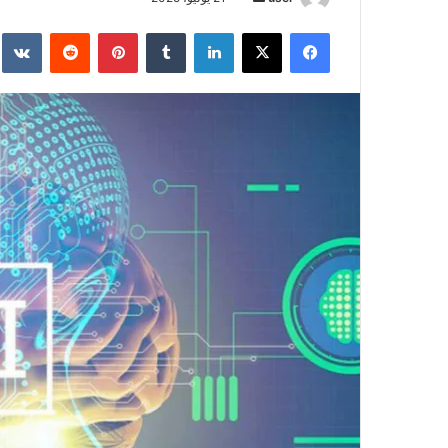
بريدا
فيسبوك
‫X
لينكدإن
بينتيريست
إلكترونيا