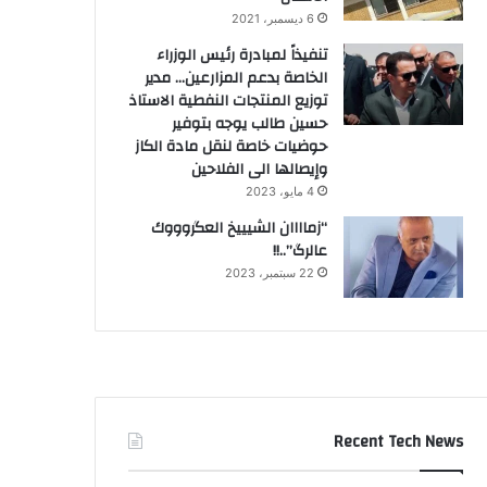
6 ديسمبر، 2021
تنفيذاً لمبادرة رئيس الوزراء
الخاصة بدعم المزارعين… مدير
توزيع المنتجات النفطية الاستاذ
حسين طالب يوجه بتوفير
حوضيات خاصة لنقل مادة الكاز
وإيصالها الى الفلاحين
4 مايو، 2023
“زماااان الشيييخ العگروووك
عالرگ”..!!
22 سبتمبر، 2023
Recent Tech News