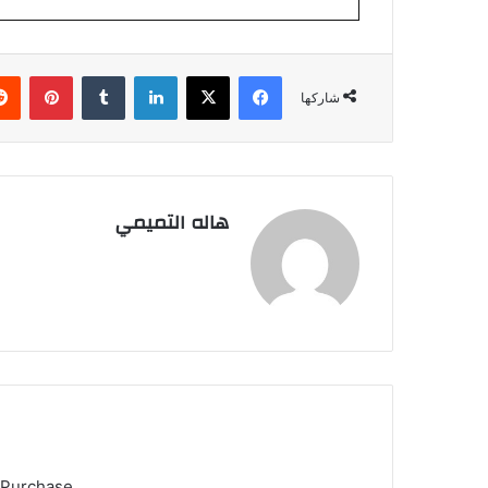
فيسبوك
‫X
لينكدإن
بينتي
شاركها
هاله التميمي
 Purchase