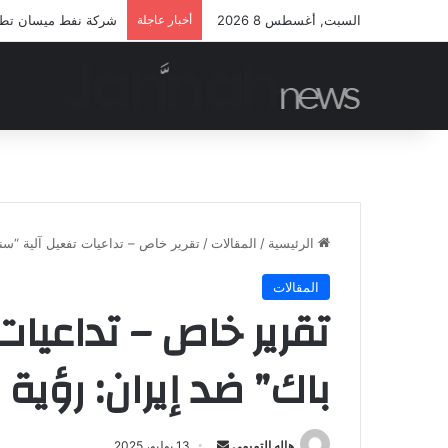
السبت, أغسطس 8 2026
أخبار عاجلة
شركة نفط ميسان تطلق 
الرئيسية
/
المقالات
/
تقرير خاص – تداعيات تفعيل آلية “سن
المقالات
تقرير خاص – تداعيات
باك” ضد إيران: رؤية 
أرسل
هاله التميمي
13 يوليو، 2025