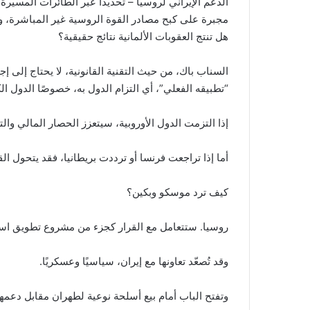
الدعم الإيراني لروسيا – تحديداً عبر الطائرات المسيّرة 
مجبرة على كبح مصادر القوة الروسية غير المباشرة، و
هل تنتج العقوبات الألمانية نتائج حقيقية؟
السناب باك، من حيث التقنية القانونية، لا يحتاج إلى إجم
“تطبيقه الفعلي”، أي التزام الدول به، خصوصًا الدول ال
إذا التزمت الدول الأوروبية، سيتعزز الحصار المالي وال
أما إذا تراجعت فرنسا أو ترددت بريطانيا، فقد يتحول ا
كيف ترد موسكو وبكين؟
روسيا. ستتعامل مع القرار كجزء من مشروع تطويق است
وقد تُصعّد تعاونها مع إيران، سياسيًا وعسكريًا.
وتفتح الباب أمام بيع أسلحة نوعية لطهران مقابل دعمها