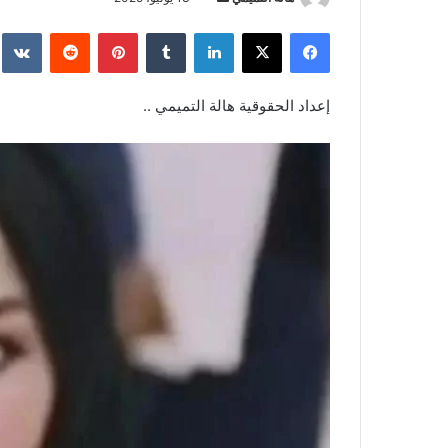
بريدا
فيسبوك
‫X
لينكدإن
بينتيريست
إلكترونيا
إعداد الحقوقية هالة التميمي ..