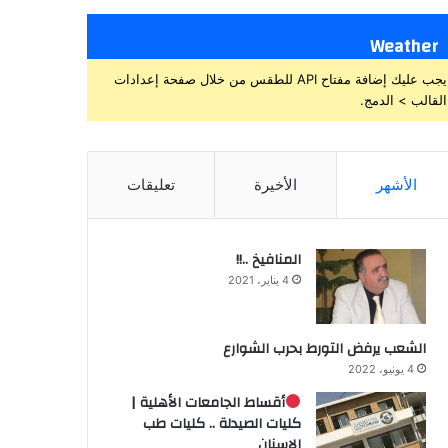
Weather
يجب عليك إضافة مفتاح API للطقس من خلال صفحة إعدادات
القالب > الدمج.
الأشهر
الأخيرة
تعليقات
المنافيخ ..!!
4 يناير، 2021
الشعب يرفض التورط بحرب الشوارع
4 يونيو، 2022
أقساط الجامعات الأهلية |
كليات الصيدلة .. كليات طب
الاسنان