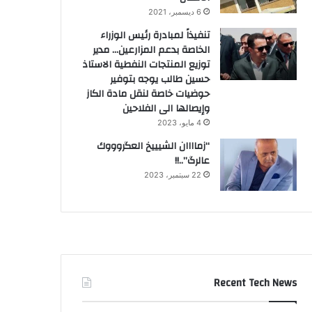
6 ديسمبر، 2021
تنفيذاً لمبادرة رئيس الوزراء
الخاصة بدعم المزارعين… مدير
توزيع المنتجات النفطية الاستاذ
حسين طالب يوجه بتوفير
حوضيات خاصة لنقل مادة الكاز
وإيصالها الى الفلاحين
4 مايو، 2023
“زماااان الشيييخ العگروووك
عالرگ”..!!
22 سبتمبر، 2023
Recent Tech News