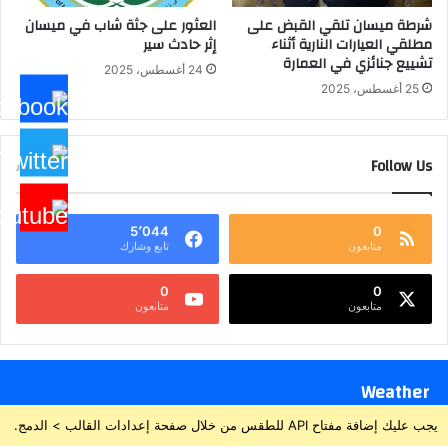
شرطة ميسان تلقي القبض على
العثور على جثة شاب في ميسان
مطلقي العيارات النارية أثناء
إثر حادث سير
تشييع جنائزي في العمارة
24 أغسطس، 2025
25 أغسطس، 2025
Follow Us
5٬044
0
متابعون
تابع وشارك
0
0
متابعون
متابعون
Weather
يجب عليك إضافة مفتاح API للطقس من خلال صفحة إعدادات القالب > الدمج.