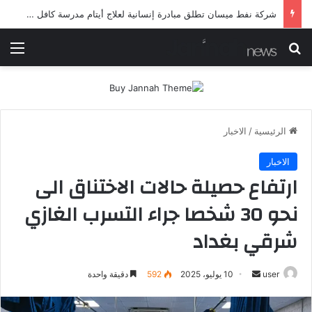
شرطة ميسان تلقي القبض على مطلقي العيارات النارية أثناء تشييع جنائزي في العمارة
بحث عن
الق
الرئيسية
/
الاخبار
الاخبار
ارتفاع حصيلة حالات الاختناق الى
نحو 30 شخصا جراء التسرب الغازي
شرقي بغداد
أرسل
user
10 يوليو، 2025
592
دقيقة واحدة
بريدا
إلكترونيا