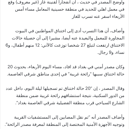
وأوضح المصدر في حديث ، ان انفجاراً لقنينة غاز (غير معروف) وقع
في معمل اهلي للحديد في منطقة حسينية المعامل مساء أمس
الأربعاء اسفر عنه تسرب للغاز
وأضاف، أن هذا التسرب أدى إلى اختناق المواطنين في البيوت
المجاورة للمعمل والبعيدة عنه أيضا، مشيرا إلى أن حصيلة حالات
الاختناق ارتفعت لتبلغ 27 شخصا توزعت كالآتي: 12 منهم أطفال، و6
نساء، و9 رجال.
وكان مصدر أمني في بغداد قد افاد، مساء اليوم الأربعاء، بحدوث 20
حالة اختناق سببها “رائحة غريبة” في إحدى مناطق شرقي العاصمة.
وقال المصدر ، إن “20 حالة اختناق تم تسجيلها ليلة اليوم، داخل عدد
من الدور السكنية، نتيجة استنشاقهم رائحة غريبة ضمن منطقة
الشارع السياحي قرب منطقة الفضيلية شرقي العاصمة بغداد”.
وأضاف المصدر أنه “تم نقل المصابين إلى المستشفيات القريبة
وتوجيه الأجهزة الأمنية المختصة إلى المنطقة لمعرفة مصدر الرائحة”.