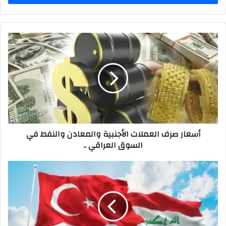
أسعار
صرف
العملات
الأجنبية
والمعادن
والنفط
في
السوق
العراقي
أسعار صرف العملات الأجنبية والمعادن والنفط في
..
السوق العراقي ..
العراق
وتركيا
يتفقان
علي
مد
خط