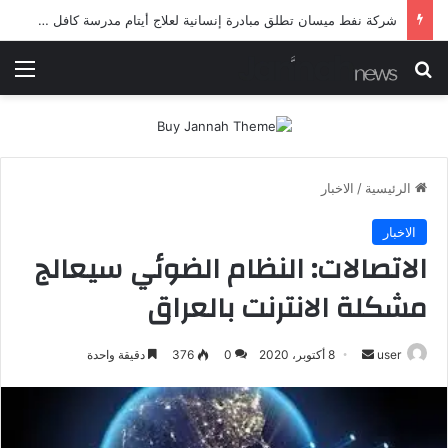
شرطة ميسان تلقي القبض على مطلقي العيارات النارية أثناء تشييع جنائزي في العمارة
بحث عن
الق
الرئيسية
/
الاخبار
الاخبار
الاتصالات: النظام الضوئي سيعالج
مشكلة الانترنت بالعراق
أرسل
user
8 أكتوبر، 2020
0
376
دقيقة واحدة
بريدا
إلكترونيا