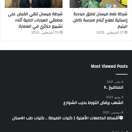
شركة نفط ميسان تطلق مبادرة
شرطة ميسان تلقي القبض على
إنسانية لعلاج أيتام مدرسة كافل
مطلقي العيارات النارية أثناء
اليتيم
تشييع جنائزي في العمارة
27 أغسطس، 2025
25 أغسطس، 2025
Most Viewed Posts
4 يناير، 2021
المنافيخ ..!!
4 يونيو، 2022
الشعب يرفض التورط بحرب الشوارع
6 ديسمبر، 2021
🔴أقساط الجامعات الأهلية | كليات الصيدلة .. كليات طب الاسنان