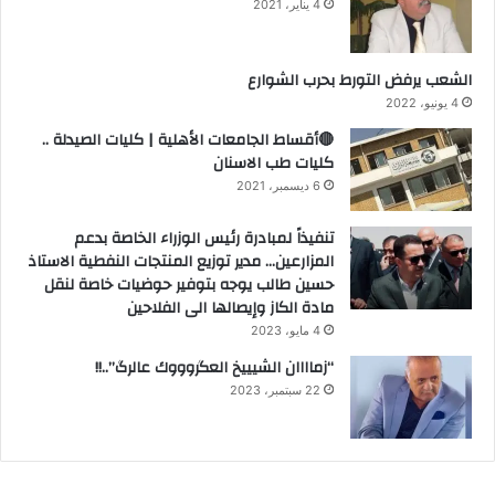
4 يناير، 2021
الشعب يرفض التورط بحرب الشوارع
4 يونيو، 2022
🔴أقساط الجامعات الأهلية | كليات الصيدلة ..
كليات طب الاسنان
6 ديسمبر، 2021
تنفيذاً لمبادرة رئيس الوزراء الخاصة بدعم
المزارعين… مدير توزيع المنتجات النفطية الاستاذ
حسين طالب يوجه بتوفير حوضيات خاصة لنقل
مادة الكاز وإيصالها الى الفلاحين
4 مايو، 2023
“زماااان الشيييخ العگروووك عالرگ”..!!
22 سبتمبر، 2023