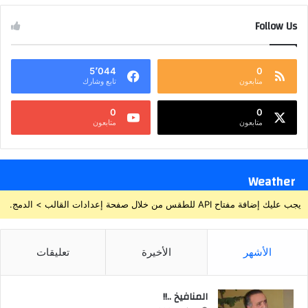
Follow Us
5٬044
0
متابعون
تابع وشارك
0
0
متابعون
متابعون
Weather
يجب عليك إضافة مفتاح API للطقس من خلال صفحة إعدادات القالب > الدمج.
الأشهر
الأخيرة
تعليقات
المنافيخ ..!!