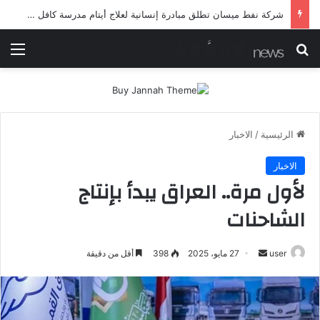
شركة نفط ميسان تطلق مبادرة إنسانية لعلاج أيتام مدرسة كافل اليتيم
بحث عن
الق
الرئيسية
/
الاخبار
الاخبار
لأول مرة.. العراق يبدأ بإنتاج
الشاحنات
أرسل
user
27 مايو، 2025
398
أقل من دقيقة
بريدا
إلكترونيا