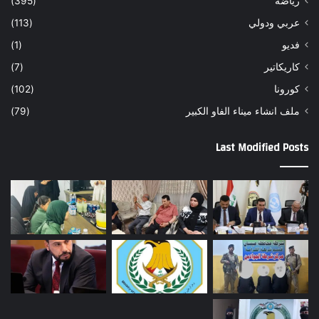
رياضة
(395)
عربي ودولي
(113)
فديو
(1)
كاريكاتير
(7)
كورونا
(102)
ملف انشاء ميناء الفاو الكبير
(79)
Last Modified Posts