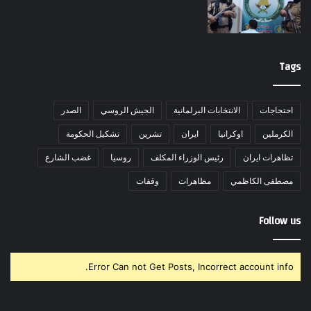
Tags
احتجاجات
الانتخابات البرلمانية
الجيش الروسي
الصدر
الكرملين
اوكرانيا
ايران
تشرين
تشكيل الحكومة
تظاهرات ايران
رئيس الوزراء المكلف
روسيا
غضب الشارع
مصطفى الكاظمي
مظاهرات
وقفات
Follow us
Error Can not Get Posts, Incorrect account info.