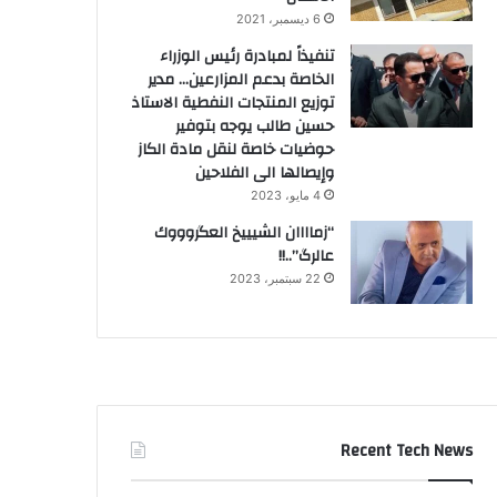
6 ديسمبر، 2021
تنفيذاً لمبادرة رئيس الوزراء
الخاصة بدعم المزارعين… مدير
توزيع المنتجات النفطية الاستاذ
حسين طالب يوجه بتوفير
حوضيات خاصة لنقل مادة الكاز
وإيصالها الى الفلاحين
4 مايو، 2023
“زماااان الشيييخ العگروووك
عالرگ”..!!
22 سبتمبر، 2023
Recent Tech News