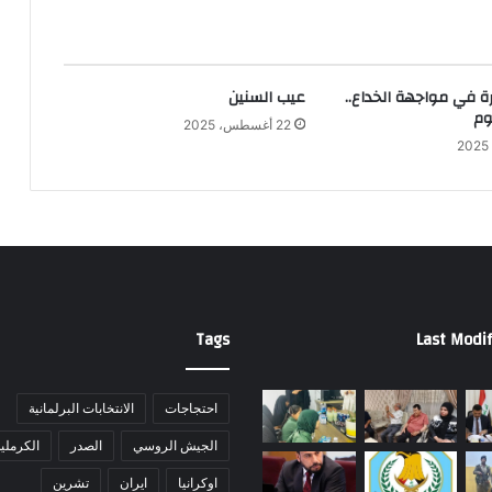
ة في مواجهة الخداع..
عيب السنين
وم
22 أغسطس، 2025
Tags
Last Modif
احتجاجات
الانتخابات البرلمانية
الجيش الروسي
الصدر
الكرملي
اوكرانيا
ايران
تشرين