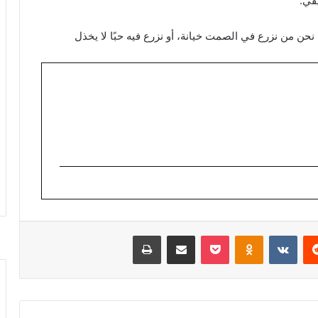
قي.
. نحن من نزرع في الصمت خيانة، أو نزرع فيه حبًا لا يخذل
ريست
Odnoklassniki
‫Pocket
مشاركة عبر البريد
طباعة