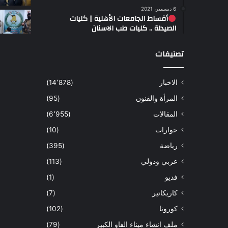
6 ديسمبر، 2021
أقساط الجامعات الأهلية | كليات
الصيدلة .. كليات طب الاسنان
تصنيفات
الاخبار
(14٬878)
المرأة والفنون
(95)
المقالات
(6٬955)
حوارات
(10)
رياضة
(395)
عربي ودولي
(113)
فديو
(1)
كاريكاتير
(7)
كورونا
(102)
ملف انشاء ميناء الفاو الكبير
(79)