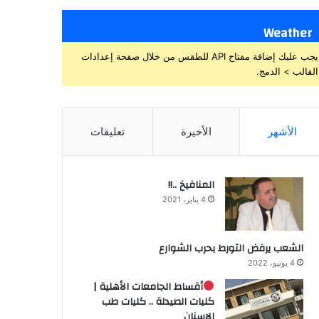
Weather
يجب عليك إضافة مفتاح API للطقس من خلال صفحة إعدادات
القالب > الدمج.
الأشهر
الأخيرة
تعليقات
المنافيخ ..!!
4 يناير، 2021
الشعب يرفض التورط بحرب الشوارع
4 يونيو، 2022
أقساط الجامعات الأهلية |
كليات الصيدلة .. كليات طب
الاسنان