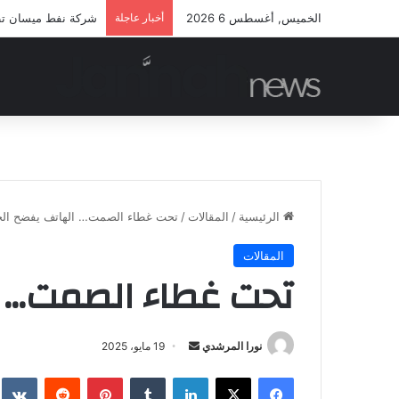
الخميس, أغسطس 6 2026
أخبار عاجلة
شركة نفط ميسان تطلق
الرئيسية
/
المقالات
/
تحت غطاء الصمت… الهاتف يفضح الخ
المقالات
تحت غطاء الصمت… ا
أرسل
نورا المرشدي
19 مايو، 2025
بريدا
فيسبوك
‫X
لينكدإن
بينتيريست
إلكترونيا