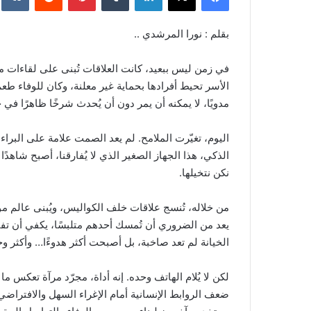
بقلم : نورا المرشدي ..
في زمن ليس ببعيد، كانت العلاقات تُبنى على لقاءات 
الأسر تحيط أفرادها بحماية غير معلنة، وكان للوفاء طعم و
مدويًا، لا يمكنه أن يمر دون أن يُحدث شرخًا ظاهرًا في ج
اليوم، تغيّرت الملامح. لم يعد الصمت علامة على البراء
الذكي، هذا الجهاز الصغير الذي لا يُفارقنا، أصبح شاهدًا
نكن نتخيلها.
من خلاله، تُنسج علاقات خلف الكواليس، ويُبنى عالم مواز
يعد من الضروري أن تُمسك أحدهم متلبسًا، يكفي أن تفت
الخيانة لم تعد صاخبة، بل أصبحت أكثر هدوءًا… وأكثر وجع
لكن لا يُلام الهاتف وحده. إنه أداة، مجرّد مرآة تعكس
ضعف الروابط الإنسانية أمام الإغراء السهل والافتراضي