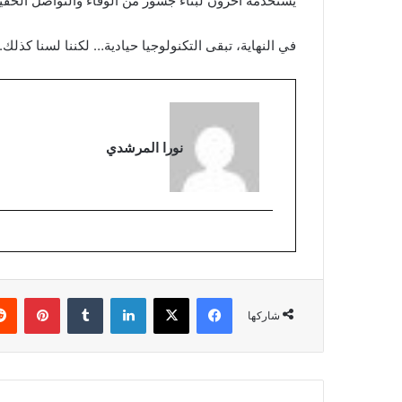
يستخدمه آخرون لبناء جسور من الوفاء والتواصل الحقي
في النهاية، تبقى التكنولوجيا حيادية… لكننا لسنا كذلك
نورا المرشدي
فيسبوك
‫X
لينكدإن
بينتي
شاركها