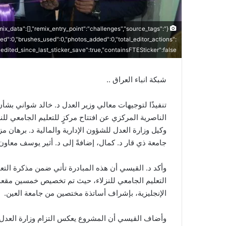
remix_data":[],"remix_entry_point":"challenges","source_tags":
sed":0,"brushes_used":0,"photos_added":0,"total_editor_actions":
e,"edited_since_last_sticker_save":true,"containsFTESticker":false}
شبكة انباء العراق ..
تنفيذًا لتوجيهات معالي وزير العدل د. خالد شواني بش
الناصرية المركزي عن افتتاح مركزٍ للتعليم الجامعي للن
وكيل وزارة العدل للشؤون الإدارية والمالية د. برهان 
جامعة ذي قار د. كمال، إضافةً إلى د. أثير يوسف معا
وأكد د. القيسي أن هذه المبادرة تأتي ضمن مذكرة التعا
التعليم الجامعي للنزلاء، حيث تم تخصيص خمسين مقعدًا 
الإنجليزية، بإشراف أساتذة مختصين من جامعة العين.
وأضاف القيسي أن المشروع يعكس التزام وزارة العدل بتو