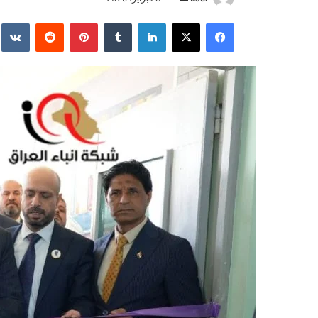
بريدا
فيسبوك
‫X
لينكدإن
بينتيريست
إلكترونيا