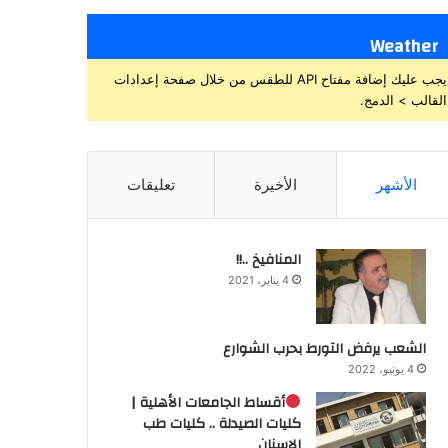
Weather
يجب عليك إضافة مفتاح API للطقس من خلال صفحة إعدادات
القالب > الدمج.
الأشهر
الأخيرة
تعليقات
المنافيخ ..!!
4 يناير، 2021
الشعب يرفض التورط بحرب الشوارع
4 يونيو، 2022
أقساط الجامعات الأهلية |
كليات الصيدلة .. كليات طب
الاسنان