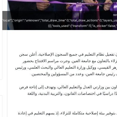
{"
["local"],"origin":"unknown","total_draw_time":0,"total_draw_actions":0,"layers_u
{},"tools_used":{"transform":1},"is_sticker":fals
أن تفعيل نظام التعليم في جميع السجون الإصلاحية، أعلن سجن
زلاء بالتعاون مع جامعة العين. وجرت مراسم الافتتاح بحضور
مزهر القيسي، ووكيل وزارة التعليم العالي والبحث العلمي، ورئيس
ون رئيس جامعة العين، وعدد من المسؤولين والمختصين.
ون بين وزارتي العدل والتعليم العالي، وتهدف إلى إتاحة فرص
دراسيًا في اختصاصات القانون، والتربية البدنية، واللغة
فير بيئة إصلاحية متكاملة للنزلاء، إذ يسهم التعليم في إعادة