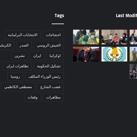
Tags
Last Modif
احتجاجات
الانتخابات البرلمانية
الجيش الروسي
الصدر
الكرملي
اوكرانيا
ايران
تشرين
تشكيل الحكومة
تظاهرات ايران
رئيس الوزراء المكلف
روسيا
غضب الشارع
مصطفى الكاظمي
مظاهرات
وقفات