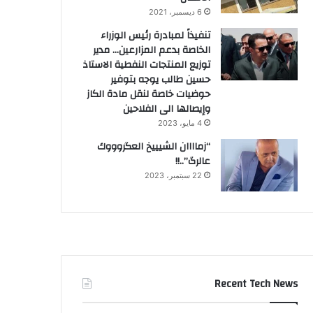
6 ديسمبر، 2021
تنفيذاً لمبادرة رئيس الوزراء
الخاصة بدعم المزارعين… مدير
توزيع المنتجات النفطية الاستاذ
حسين طالب يوجه بتوفير
حوضيات خاصة لنقل مادة الكاز
وإيصالها الى الفلاحين
4 مايو، 2023
“زماااان الشيييخ العگروووك
عالرگ”..!!
22 سبتمبر، 2023
Recent Tech News