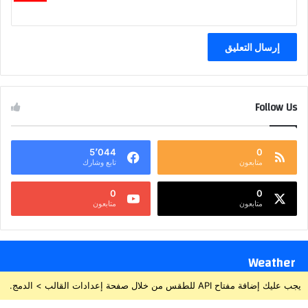
Follow Us
5٬044
0
متابعون
تابع وشارك
0
0
متابعون
متابعون
Weather
يجب عليك إضافة مفتاح API للطقس من خلال صفحة إعدادات القالب > الدمج.