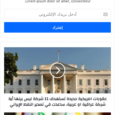
Lorem ipsum dolor sit amet, consectetur.
أدخل
بريدك
الإلكتروني
عقوبات
امريكية
جديدة
تستهدف
11
شركة
ليس
بينها
أية
عقوبات امريكية جديدة تستهدف 11 شركة ليس بينها أية
شركة
شركة عراقية او عربية، ساعدت في تصدير النفط الإيراني
عراقية
او
عربية،
الزرفي