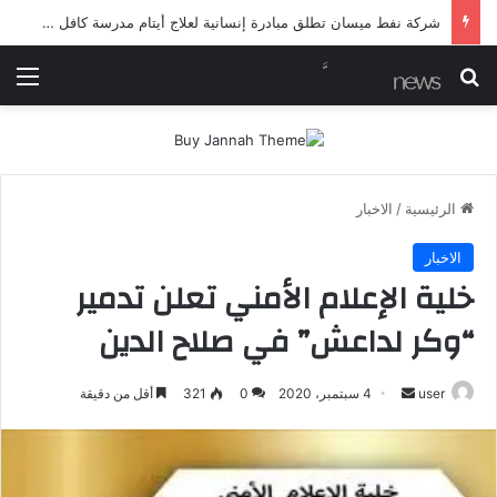
شرطة ميسان تلقي القبض على مطلقي العيارات النارية أثناء تشييع جنائزي في العمارة
بحث عن
الق
الرئيسية
/
الاخبار
الاخبار
خلية الإعلام الأمني تعلن تدمير
“وكر لداعش” في صلاح الدين
أرسل
user
4 سبتمبر، 2020
0
321
أقل من دقيقة
بريدا
إلكترونيا