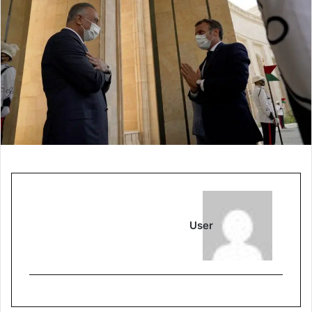
ب
ر
ي
د
ا
إ
ل
ك
ت
ر
و
ن
ي
ا
User