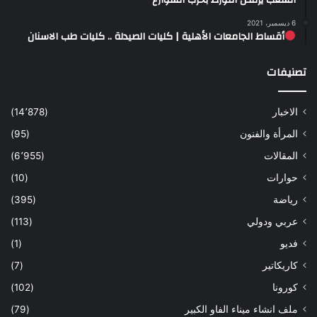
الشعب يرفض التورط بحرب الشوارع
6 ديسمبر، 2021
أقساط الجامعات الأهلية | كليات الصيدلة .. كليات طب الاسنان
تصنيفات
الاخبار
(14٬878)
المرأة والفنون
(95)
المقالات
(6٬955)
حوارات
(10)
رياضة
(395)
عربي ودولي
(113)
فديو
(1)
كاريكاتير
(7)
كورونا
(102)
ملف انشاء ميناء الفاو الكبير
(79)