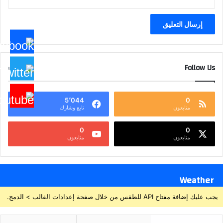
Follow Us
5٬044
0
متابعون
تابع وشارك
0
0
متابعون
متابعون
Weather
يجب عليك إضافة مفتاح API للطقس من خلال صفحة إعدادات القالب > الدمج.