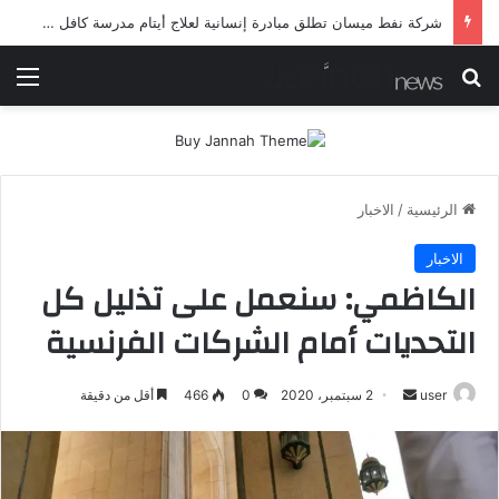
شرطة ميسان تلقي القبض على مطلقي العيارات النارية أثناء تشييع جنائزي في العمارة
بحث عن
الق
الرئيسية
/
الاخبار
الاخبار
الكاظمي: سنعمل على تذليل كل
التحديات أمام الشركات الفرنسية
user
أ
2 سبتمبر، 2020
0
466
أقل من دقيقة
ر
س
ل