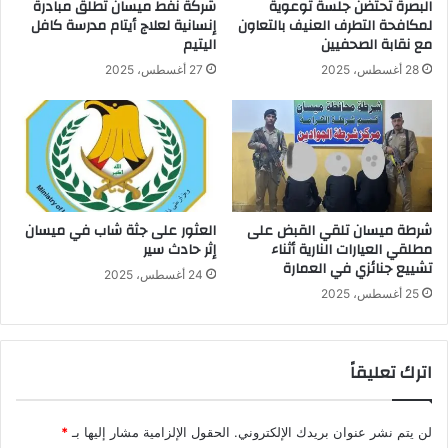
البصرة تحتضن جلسة توعوية
شركة نفط ميسان تطلق مبادرة
ب
ب
لمكافحة التطرف العنيف بالتعاون
إنسانية لعلاج أيتام مدرسة كافل
ر
و
مع نقابة الصحفيين
اليتيم
ز
ب
28 أغسطس، 2025
27 أغسطس، 2025
ه
د
ا
ر
ا
ة
ل
ف
ا
ي
ن
و
ت
ا
خ
س
شرطة ميسان تلقي القبض على
العثور على جثة شاب في ميسان
ا
مطلقي العيارات النارية أثناء
إثر حادث سير
ط
تشييع جنائزي في العمارة
ب
24 أغسطس، 2025
ا
25 أغسطس، 2025
ت
ا
ل
اترك تعليقاً
م
ب
ك
لن يتم نشر عنوان بريدك الإلكتروني.
الحقول الإلزامية مشار إليها بـ
*
ر