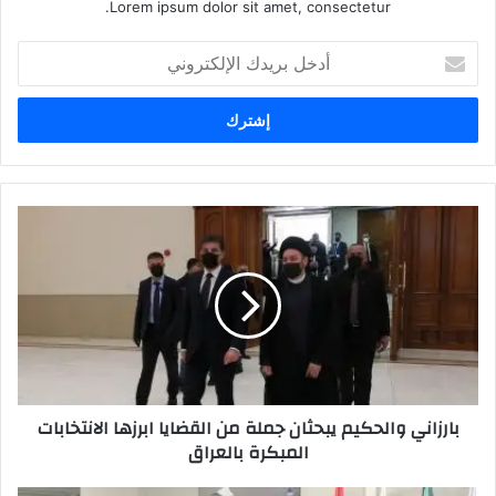
Lorem ipsum dolor sit amet, consectetur.
أ
د
خ
ل
ب
ر
ي
د
ب
ك
ا
ا
ر
ل
ز
إ
ا
ل
ن
ك
ي
ت
و
ر
ا
بارزاني والحكيم يبحثان جملة من القضايا ابرزها الانتخابات
و
ل
المبكرة بالعراق
ن
ح
ي
ك
ي