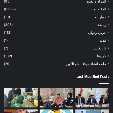
المرأة والفنون
(95)
المقالات
(6٬955)
حوارات
(10)
رياضة
(395)
عربي ودولي
(113)
فديو
(1)
كاريكاتير
(7)
كورونا
(102)
ملف انشاء ميناء الفاو الكبير
(79)
Last Modified Posts