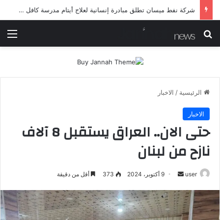
شرطة ميسان تلقي القبض على مطلقي العيارات النارية أثناء تشييع جنائزي في العمارة
بحث عن
الق
الرئيسية
/
الاخبار
الاخبار
حتى الان.. العراق يستقبل 8 آلاف
نازح من لبنان
أرسل
user
9 أكتوبر، 2024
373
أقل من دقيقة
بريدا
إلكترونيا