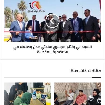
المحافظات
السوداني
يفتتح
مجسري
ساحتي
عدن
وصنعاء
في
الكاظمية
المقدسة
السوداني يفتتح مجسري ساحتي عدن وصنعاء في
الكاظمية المقدسة
مقالات ذات صلة