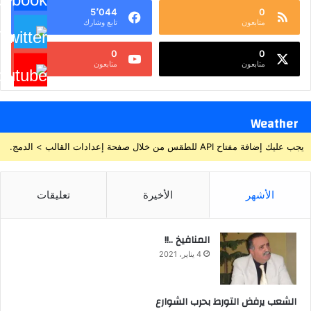
5٬044
0
متابعون
تابع وشارك
0
0
متابعون
متابعون
Weather
يجب عليك إضافة مفتاح API للطقس من خلال صفحة إعدادات القالب > الدمج.
الأشهر
الأخيرة
تعليقات
المنافيخ ..!!
4 يناير، 2021
الشعب يرفض التورط بحرب الشوارع