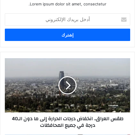
Lorem ipsum dolor sit amet, consectetur.
أدخل
بريدك
الإلكتروني
طقس
العراق..
انخفاض
درجات
الحرارة
إلى
ما
دون
الـ40
طقس العراق.. انخفاض درجات الحرارة إلى ما دون الـ40
درجة
درجة في جميع المحافظات
في
جميع