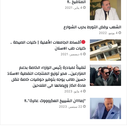
المنافيخ ..!!
4 يناير، 2021
الشعب يرفض التورط بحرب الشوارع
4 يونيو، 2022
أقساط الجامعات الأهلية | كليات الصيدلة ..
كليات طب الاسنان
6 ديسمبر، 2021
تنفيذاً لمبادرة رئيس الوزراء الخاصة بدعم
المزارعين… مدير توزيع المنتجات النفطية الاستاذ
حسين طالب يوجه بتوفير حوضيات خاصة لنقل
مادة الكاز وإيصالها الى الفلاحين
4 مايو، 2023
“زماااان الشيييخ العگروووك عالرگ”..!!
22 سبتمبر، 2023