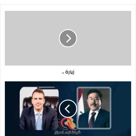
زيارة
..
زيارة ..
محافظ
البنك
المركزي
يستقبل
سفير
تركيا
وممثلي
فروع
المصارف