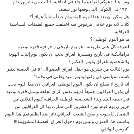
ومن هنا ادعوكم لقراءة ما جاء في اتفاقية الثالث من تشرين عام
١٩٣٠ في الكوكل التي وقعها نور سعيد.
هل يمكن أن نعد هذا اليوم المشوؤم عيداً وطنياً عراقياً؟
كلا… لانه يوم خلافي مرفوض فيه اختلفت جميع الطبقات السياسية
العراقية.
ما هو اليوم الوطني ؟
لنعرفه كلٌ على طريقته : هو يوم تاريخي زاخر فيه قفزة نوعيه
دراماتيكية في تأريخ ومسيرة العراق يجب أن يكون يوم إثبات الهوية
والشخصية للعراق وليس العكس!
يوم الثالث من تشرين هو جعل العراق العضو ال ٥٦ في العصبة يعتبر
كسب سياسي في وقتها وليس عيد وطني في وقتنا؟
انه تاريخ لا يصلح ان يكون اليوم الوطني العراقي لان هذا اليوم يجب
أن يكون العراقيين جميعاً لديهم نفس الرأي تجاهه ويمثل قفزة نوعية
في خدمة البلد وبناء الشخصية الوطنية العراقية كيوم الثلاثين من
حزيران يوم قيام ثورة العشرين التي شارك بها كل العراقيين من
الشمال للجنوب وأصبح الشعب العراقي ثائر ضد الظلم نعم هذا اليوم
يناسب هذا العنوان وليس يوم دخول العراق العصبة المشوؤمة!!!
🖋وسن الوائلي