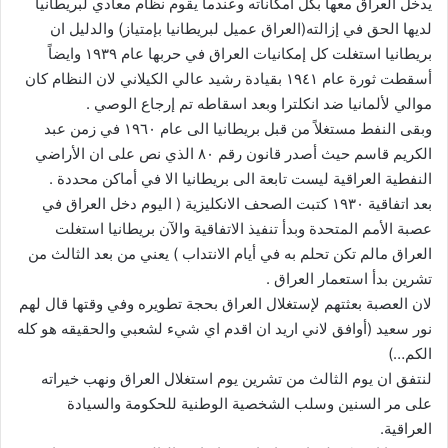
يدخل العراق معها بكل امكاناته وعندما يقوم نظام معادي لبريطانيا
لديها الحق في إزالته(العراق عميل لبريطانيا بإمتياز) والدليل ان
بريطانيا استغلت كل إمكانيات العراق في حربها عام ١٩٣٩ وايضاً
أسقطت ثورة عام ١٩٤١ بقيادة رشيد عالي الكيلاني لان النظام كان
موالي لألمانيا ضد انكلترا وبعد اسقاطه تم إرجاع الوصي .
وبقى النفط مستغلاً من قبل بريطانيا الى عام ١٩٦٠ في زمن عبد
الكريم قاسم حيث أصدر قانون رقم ٨٠ الذي نص على ان الأراضي
النفطية العراقية ليست تابعة الى بريطانيا الا في أماكن محددة .
بعد اتفاقية ١٩٣٠ كتبت الصحف الانكليزية ( اليوم دخل العراق في
عصبة الأمم المتحدة وبدأ تنفيذ الاتفاقية والآن بريطانيا استغلت
العراق مالم تكن تحلم به في أيام الانتداب ) يعني من بعد الثالث من
تشرين بدأ استعمار العراق .
لان العصبة بعثتهم لإستغلال العراق بحجة تطويره وفي وقتها قال لهم
نور سعيد (أوافق لاني اريد ان اقدم اي شيء لشعبي والحقيقه هو كله
الكم…)
لنتفق ان يوم الثالث من تشرين يوم استغلال العراق ونهب خيراته
على مر السنين وسلب الشخصية الوطنية للحكومة والسيادة
العراقية.