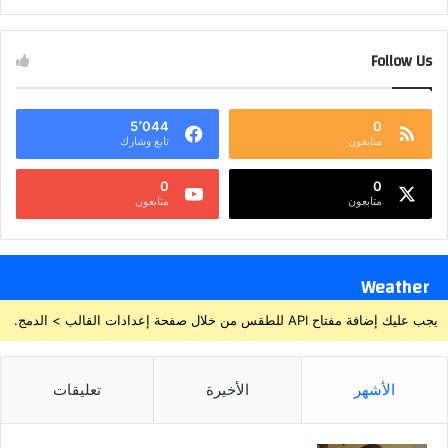
Follow Us
5٬044
0
متابعون
تابع وشارك
0
0
متابعون
متابعون
Weather
يجب عليك إضافة مفتاح API للطقس من خلال صفحة إعدادات القالب > الدمج.
الأشهر
الأخيرة
تعليقات