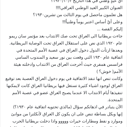
أيُّ عيدٍ وطني في هذا التأريخ ١٩٣٠/١٠/٣؟
العنوان الكبير العيد الوطني العراقي!!!!
هل تعلمون ماحصل في يوم الثالث من تشرين١٩٣٠؟
وعلى أيّ أساس اعتبر يوماً وطنياً!!!
إليكم القصة …
جاءت بريطانيا الى العراق تحت صك الانتداب بعد مؤتمر سان ريمو
عام ١٩٢٠ الذي نص على استقلال العراق تحت الوصاية البريطانية.
وبعدها ارتأت الدول دخول العراق في عصبة الأمم المتحدة في
اتفاقية عام ١٩٣٠ التي وقعت بين نور سعيد و المندوب السامي
فرانسس همفري حيث أخرجت العراق من الانتداب وادخلته هيئة
الأمم( خوش؟ )
وكانت تنص انها تنفذ الاتفاقية في يوم دخول العراق العصبة بعد توقيع
العراق لوجود اشياء كثيرة تستغل فيها بريطانيا العراق كانت لايمكنها
تنفيذها أيام الانتداب الا عندما يصبح العراق عضو في عصبة الأمم
المتحدة.
الآن يتبادر في اذهانكم سؤال (مالذي تحتويه اتفاقية عام ١٩٣٠؟)
إنها وبكل بساطة تنص على ان يكون كل العراق لأنكلترا من موانئ
وموارد و نفط ومطارات خيرات ووووو واذا دخلت بريطانيا الحرب