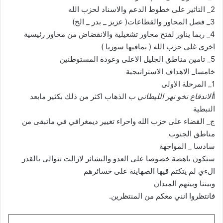
2_ التاثير على خطوط الدعم والاسناد لحزب الله
3_ فصل المحاور والقطاعات( عزيز _ بدر _ الخ)
4_ ربما يناور لفتح محاور تشغيلية والانقضاض من محاور رئيسية
اخرى غلى حزب الله ( بمافيها سوريا )
5_ تامين مناطق الجليل الاعلى وعودة المستوطنين
خامسا_ الاهداف الاستراتيجية
1_ المرحلة الاولى
أ
الاندفاع نخو نهر الليطاني ب
الذهاب اكثر من ذلك بكثير مابعد
النبطية
ج_ القضاء على خزب الله واحراء تغيير ديمغرافي في ماتبقى من
مناطق الجنوب
سادسا _ المواجهة
ستكون باهضة خصوصا على العدو والبشائر لازالت تتوالى بالقدر
الءي لم يتكتم قيها الصهاينة على خسائرهم
وبيننا وبينهم الميدان
فانتظروا انني معكم من المنتظرين.