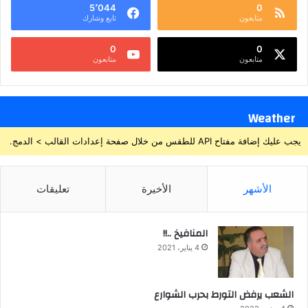
5٬044
0
متابعون
تابع وشارك
0
0
متابعون
متابعون
Weather
يجب عليك إضافة مفتاح API للطقس من خلال صفحة إعدادات القالب > الدمج.
الأشهر
الأخيرة
تعليقات
المنافيخ ..!!
4 يناير، 2021
الشعب يرفض التورط بحرب الشوارع