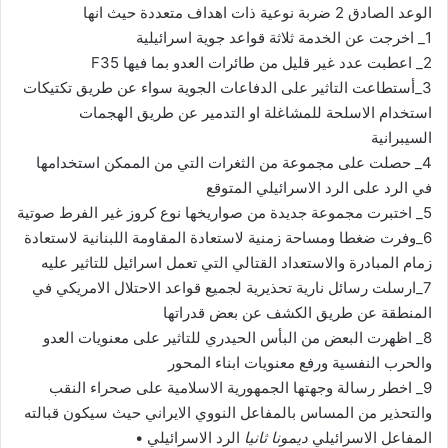
الوعد الصادق 2 ضربة نوعية ذات اهداف متعددة حيث انها
1_ اخرجت عن الخدمة ثلاثة قواعد جوية اسرائيلية
2_ اعطبت عدد غير قليل من طائرات العدو بما فيها F35
3_أستطاعت التاثير على الدفاعات الجوية سواء عن طريق تكتيكات
استخدام الاسلحة للمشاغلة او التدمير عن طريق الهجمات
السيبرانية
4_ حصلت على مجموعة من الثغرات التي من الممكن استخدامها
في الرد على الرد الاسرائيلي المتوقع
5_ اختبرت مجموعة جديدة من صواريخها نوع كروز غير الفرط صوتية
6_وفرت ضغطا ومساحة زمنية لاستعادة المقاومة اللبنانية لاستعادة
زمام المبادرة والاستعداد القتالي التي تعمل اسرائيل للتاثير عليه
7_ارسلت رسائل نارية تحذيرية لجميع قواعد الاحتلال الامريكي في
المنطقة عن طريق الكشف عن بعض قدراتها
8_ اظهرت البعض من البأس الحيدري للتاثير على معنويات العدو
والحرب النفسية ورفع معنويات ابناء المحور
9_ اخطر رسالة وجهتها الجمهورية الاسلامية على صحراء النقب
والتحذير من المساس بالمفاعل النووي الايراني حيث سيكون قبالته
المفاعل الاسرائيلي
ديمونا ثانيا
الرد الاسرائيلي •