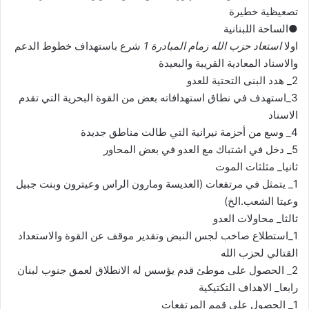
تصعيظية خطيرة
●الساحة اللبنانية
اولا
استعاد حزب الله زمام المبادرة 1
شرع باستهداف خطوط الدعم
والاسناد المعادية القريبة والبعيدة
2_ هدد البنى التحتية للعدو
3_استهدف في نطاق استهدافاته بعض من القوة البحرية التي تقدم
الاسناد
4_ وسع من أحزمة نيرانية التي طالت مناطق جديدة
5_ دخل في اشتباك مع العدو في بعض المحاور
ثانيا_ مثلثات الموت
1_ يتمثل في مرتفعات (العديسة ومارون الراس وعيترون وبنت جبيل
وعيتا الشعب.الخ)
ثالثا_ محاولات العدو
1_استطلاع صاخب لجس النبض وتقدير موقف عن القوة والاستعداد
القتالي لحزب الله
2_ الحصول على موطئ قدم يؤسس له الانطلاق لعمق جنوب لبنان
رابعا_ الاهداف التكتيكية
1_ الحصول على قمم المرتفعات