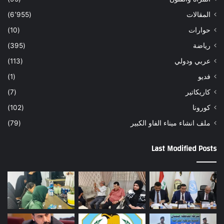
المقالات
(6٬955)
حوارات
(10)
رياضة
(395)
عربي ودولي
(113)
فديو
(1)
كاريكاتير
(7)
كورونا
(102)
ملف انشاء ميناء الفاو الكبير
(79)
Last Modified Posts