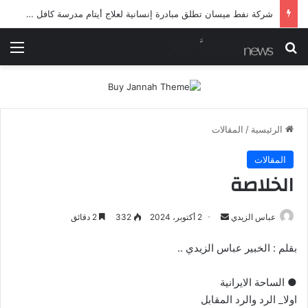
شرطة ميسان تلقي القبض على مطلقي العيارات النارية أثناء تشييع جنائزي في العمارة
بحث عن
الق
الرئيسية
/
المقالات
المقالات
الخلاصة
أرسل
عباس الزيدي
2 أكتوبر، 2024
332
2 دقائق
بريدا
بقلم : الخبير عباس الزيدي ..
إلكترونيا
● الساحة الايرانية
اولا_ الرد والرد المقابل