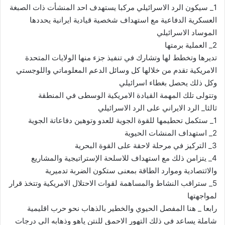
1_ سيكون الرد الاسرائيلي مركبا يستهدف احد المنشأت ذات الصبغة
العسكرية الدفاعية مع استهداف شخصية قيادية ايرانية يحددها
الموساد الاسرائيلي
2_ العملية برمتها
تديرها وتخطط لها وتشارك في تنفيذ جزء منها الولايات المتحدة
الامريكية تقدم من خلالها كل وسائل الدعم المعلوماتي واللوجستي
وكل ذلك يحصل بغطاء اسرائيلي
وتتولى تلك المهمة القيادة الامريكية الوسطى في المنطقة
ثالثا_ الرد الايراني على الرد الاسرائيلي
1_ ستكمل تحطيمها للقوة الجوية للعدو وتوهين دفاعاتة الجوية
2_ استهداف المنشات الحيوية
3_ التركيز في مرحلة لاحقة على القوة البحرية
4_ يتزامن ذلك مع استهداف للاسلحة الإستراتيجية والمشاريع
والاثتصادية وموارد الطاقة بمعنى ستكون الضربة تدميرية
5_ ستراقب النشاط والمساهمة لقوات الاحتلال الامريكية وتتخذ قرار
لمواجهتها
رابعا _ هنا المفصل الحيوي والخطير بالذهاب نحو حرب اقليمية
شاملة يساعد في ذلك التهور الاحمق للنتن ياهو وذهابه الى درجات