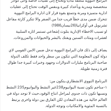
البرامج النووية مكلفة ماديا وتحتاج إلى تقنيات خاصة والى كوادر
متخصصة ومدربة وبأعداد كبيرة وبنفس الوقت تحتاج إلى عقليات
ادارية متميزة ومرنة وتتمتع بقوة قرار لان ادارة البرامج النووية
تتحرك ضمن مدى خطأ قريب جدا من الصفر والا تتكرر كارثة مفاعل
تشرنوبل في أوكرانيا(26نيسان1986)
او تسبب الاخطاء الإدارية بتلوث إشعاعي تستمر اثاره السلبية
لعشرات ومئات السنين ويفتك بالبشر والحيوانات والمزروعات.
يضاف إلى ذلك فان البرامج النووية تدخل ضمن الامن القومي لاي
دولة كون المعلومة التي تتكون من سطر واحد فقط تكلف الدولة
صاحبة البرنامج مليارات الدولارات وجهود وخبرات كبيرة جدا طوال
فترة زمنية طويلة.
البرنامج النووي الانشطاري،يتكون من:
١-مناجم تكون نسبة اليوانيوم238غير النشط واليوانيوم235 النشط
ونسبها تكون ذات جدوى لمراحل انتاج الوقود،حيث لا توجد دولة في
العالم خالية من هذه المعادن لكن الفارق بين دولة واخرى يرتبط
بالنسبة المئوية والامكانيات وتوجه الدولة.