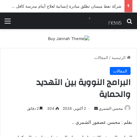
شرطة ميسان تلقي القبض على مطلقي العيارات النارية أثناء تشييع جنائزي في العمارة
بحث عن
الق
الرئيسية
/
المقالات
المقالات
البرامج النووية بين التهديد
والحماية
أرسل
محسن الشمري
2 أكتوبر، 2024
304
2 دقائق
بريدا
بقلم : محسن عصفور الشمري ..
إلكترونيا