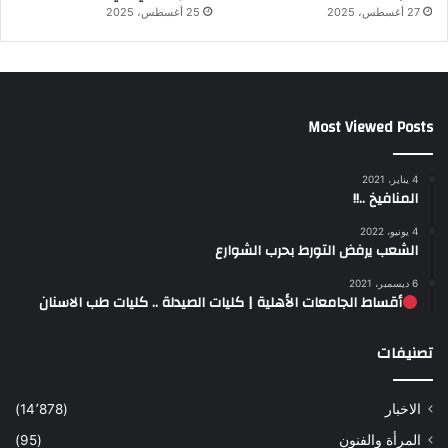
27 أغسطس، 2025
25 أغسطس، 2025
Most Viewed Posts
4 يناير، 2021
المنافيخ ..!!
4 يونيو، 2022
الشعب يرفض التورط بحرب الشوارع
6 ديسمبر، 2021
أقساط الجامعات الأهلية | كليات الصيدلة .. كليات طب الاسنان
تصنيفات
الاخبار
(14٬878)
المرأة والفنون
(95)