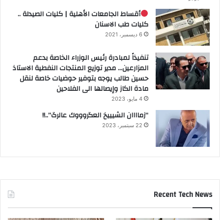
أقساط الجامعات الأهلية | كليات الصيدلة ..
كليات طب الاسنان
6 ديسمبر، 2021
تنفيذاً لمبادرة رئيس الوزراء الخاصة بدعم
المزارعين… مدير توزيع المنتجات النفطية الاستاذ
حسين طالب يوجه بتوفير حوضيات خاصة لنقل
مادة الكاز وإيصالها الى الفلاحين
4 مايو، 2023
“زماااان الشيييخ العگروووك عالرگ”..!!
22 سبتمبر، 2023
Recent Tech News