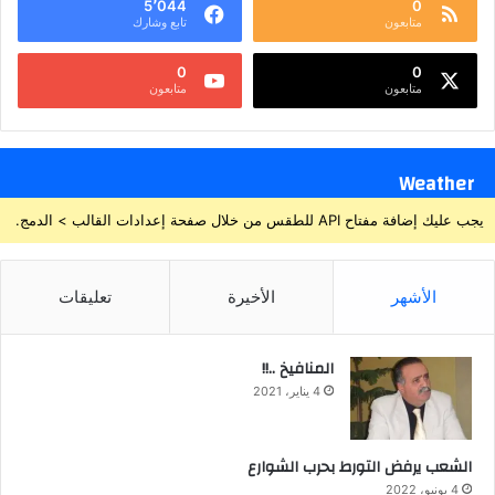
5٬044
0
متابعون
تابع وشارك
0
0
متابعون
متابعون
Weather
يجب عليك إضافة مفتاح API للطقس من خلال صفحة إعدادات القالب > الدمج.
الأشهر
الأخيرة
تعليقات
المنافيخ ..!!
4 يناير، 2021
الشعب يرفض التورط بحرب الشوارع
4 يونيو، 2022