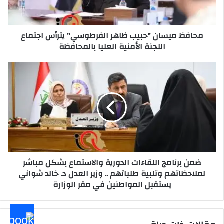
اجتماع
اللجنة
الأمنية
محافظ ميسان "حبيب ظاهر الفرطوسي" يترأس اجتماع
العليا
اللجنة الأمنية العليا بالمحافظة
بالمحافظة
ضمن
برنامج
اللقاءات
الدورية
والاستماع
بشكل
مباشر
لملاحظاتهم
وتلبية
ضمن برنامج اللقاءات الدورية والاستماع بشكل مباشر
طلباتهم
لملاحظاتهم وتلبية طلباتهم .. وزير العدل د. خالد شواني
..
يستقبل المواطنين في مقر الوزارة
وزير
العدل
د.
خالد