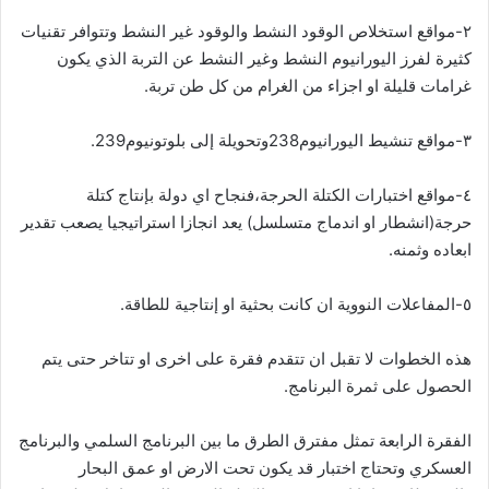
٢-مواقع استخلاص الوقود النشط والوقود غير النشط وتتوافر تقنيات
كثيرة لفرز اليورانيوم النشط وغير النشط عن التربة الذي يكون
غرامات قليلة او اجزاء من الغرام من كل طن تربة.
٣-مواقع تنشيط اليورانيوم238وتحويلة إلى بلوتونيوم239.
٤-مواقع اختبارات الكتلة الحرجة،فنجاح اي دولة بإنتاج كتلة
حرجة(انشطار او اندماج متسلسل) يعد انجازا استراتيجيا يصعب تقدير
ابعاده وثمنه.
٥-المفاعلات النووية ان كانت بحثية او إنتاجية للطاقة.
هذه الخطوات لا تقبل ان تتقدم فقرة على اخرى او تتاخر حتى يتم
الحصول على ثمرة البرنامج.
الفقرة الرابعة تمثل مفترق الطرق ما بين البرنامج السلمي والبرنامج
العسكري وتحتاج اختبار قد يكون تحت الارض او عمق البحار