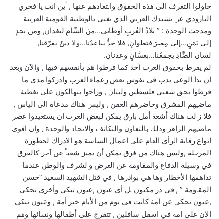
حاولوا التعرف الى هذه الحقوق وابتعادهم عنها , أين انت يا فخري
البارودي عن نشيدك العربي الذي تغنى بالوطنية القومية العربية
ومدحت الوحدة : ” بلادُ العُربِ أوطاني…منَ الشّامِ لبغدان, ومن نجدٍ
إلى يَمَنٍ…إلى مِصرَ فتطوانِ, فلا حدٌّ يباعدُنا…ولا دينٌ يفرّقنا,
لسان الضَّادِ يجمعُنا…بغسَّانٍ وعدنانِ.
لم يفرط بحقوق العرب أحد كما فرطوا هم بأنفسهم فيها , والآن وبعد
ان بدأ الوعي يدب في نفوس بعض زعماء العرب وادركوا مدى ما
فرطوا بحق شعبي فلسطين ولبنان , وراحوا يتهالكون على تغطية
ماضيهم المشرق وحاضرهم العفن , وليس هناك مدعاة الى الياس ,
فلا زالت هناك أشعة أمل بارق يمكن لبعض العرب ان يستعيدوا عصر
ماضيهم الزاهر وذلك بالتعاون والتكاتف والاتحاد والوحدة , وان اقوى
انواع رقابة الرأي العام على اعمال الساسة هو الادراك لخطورة
المرحلة ,وليس هناك من فرق يمكن أن يميز شعباً عن آخر كالفرق
في وسيلة الدفاع والمقاومة عن العرض والشرف والوطن عندما
تداهمها الأخطار وها هي بوادرها , في قتل الشهيد السعيد “حسن
المقاومة ” , في در مكنون بل أي عيون ,عيون تبكي وأخرى تحكي
,عيون تحكي عن أمة كانت في يوم من الأيام خير أمة , وعيون تبكي
الان على امة في اسفل سافلين , تتفرج على أطفالها ونسائها وهم