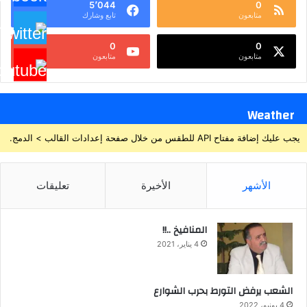
5٬044
0
متابعون
تابع وشارك
0
0
متابعون
متابعون
Weather
يجب عليك إضافة مفتاح API للطقس من خلال صفحة إعدادات القالب > الدمج.
الأشهر
الأخيرة
تعليقات
المنافيخ ..!!
4 يناير، 2021
الشعب يرفض التورط بحرب الشوارع
4 يونيو، 2022