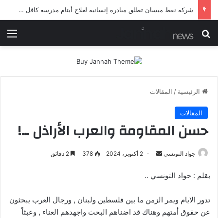
شركة نفط ميسان تطلق مبادرة إنسانية لعلاج أيتام مدرسة كافل اليتيم
بحث عن
الق
الرئيسية
/
المقالات
المقالات
حسن المقاومة والعرب الأراذل …!
أرسل
جواد التونسي
2 أكتوبر، 2024
378
2 دقائق
بريدا
بقلم : جواد التونسي ..
إلكترونيا
تدور الايام ويمر الزمن ما بين فلسطين ولبنان , ورجال العرب يبحثون
عن حقوق أمتهم وهناك قد اضناهم البحث واجهدهم العناء , وعبثاً