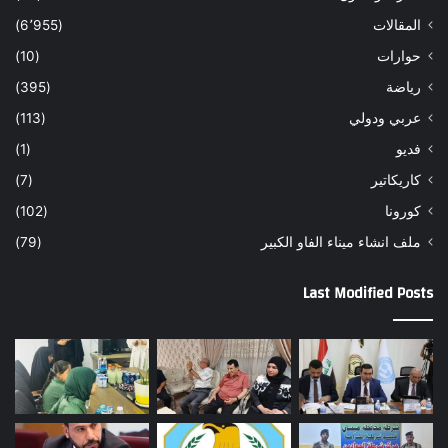
المقالات
(6٬955)
حوارات
(10)
رياضة
(395)
عربي ودولي
(113)
فديو
(1)
كاريكاتير
(7)
كورونا
(102)
ملف انشاء ميناء الفاو الكبير
(79)
Last Modified Posts