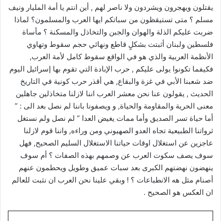
يقتلون ويهجرون ويشردون ولا ناصر لهم , أين انتم يا أمة المليار ونيف
مسلم ؟ متى تستيقظون من سباتكم ايها العرب والمسلمون؟ لماذا
ضربت عليكم الذلة والهوان والجبن والتخاذل والمسكنة ؟ مأساة
فلسطين ولبنان أثبتت بشكلٍ قاطع ونهائي حجم سقوط وتهاوي
الأنظمة العربية والذي هو في الواقع سقوط كامل لأمة العرب,
فكيفما تكونوا يولى عليكم , حرب الإبادة التي تقوم بها إسرائيل اليوم
ضد شعبنا الأبي في غزة والبقاع, هي أقذر حرب كونية في التاريخ
الحديث , يقولون عنا نحن معشر العرب اننا لازلنا متخاذلين جاهلين
معنى الحرية والمقاومة والحياة, و ويصفونا باننا لم نصل بعد الى : ”
أما حياة تسر الصديق وأما ممات يغيض العدا ” لم نصل ولم نستغل
ثرواتنا الطبيعية تجاه العدو الصهيوني ومن وراءه, واننا قوم لازلنا
عاجزين عن استغلال اوقات حياتنا الاستغلال السليم الصحيح, فهل
سوف يصف سكوت العرب عن وصمهم بهذه الصفات ؟ أم سوف
ينهضون نهضتهم الكبرى بعد سبات عميق وطويل ويحطمون عنهم
أصنام مثل هه الانطباعات ؟ ! وبقي علينا نحن العرب ان نثبت للعالم
ان العكس هو الصحيح .