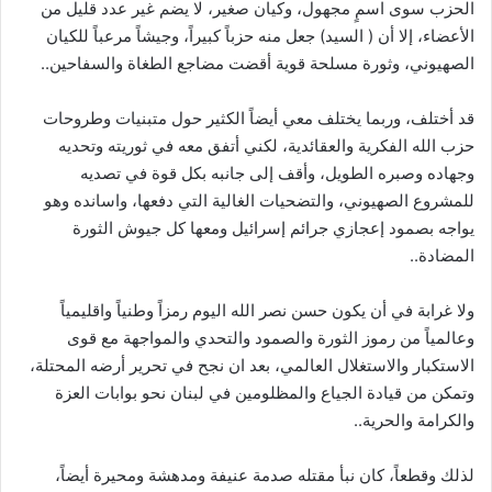
الحزب سوى اسمٍ مجهول، وكيان صغير، لا يضم غير عدد قليل من
الأعضاء، إلا أن ( السيد) جعل منه حزباً كبيراً، وجيشاً مرعباً للكيان
الصهيوني، وثورة مسلحة قوية أقضت مضاجع الطغاة والسفاحين..
قد أختلف، وربما يختلف معي أيضاً الكثير حول متبنيات وطروحات
حزب الله الفكرية والعقائدية، لكني أتفق معه في ثوريته وتحديه
وجهاده وصبره الطويل، وأقف إلى جانبه بكل قوة في تصديه
للمشروع الصهيوني، والتضحيات الغالية التي دفعها، واسانده وهو
يواجه بصمود إعجازي جرائم إسرائيل ومعها كل جيوش الثورة
المضادة..
ولا غرابة في أن يكون حسن نصر الله اليوم رمزاً وطنياً واقليمياً
وعالمياً من رموز الثورة والصمود والتحدي والمواجهة مع قوى
الاستكبار والاستغلال العالمي، بعد ان نجح في تحرير أرضه المحتلة،
وتمكن من قيادة الجياع والمظلومين في لبنان نحو بوابات العزة
والكرامة والحرية..
لذلك وقطعاً، كان نبأ مقتله صدمة عنيفة ومدهشة ومحيرة أيضاً،