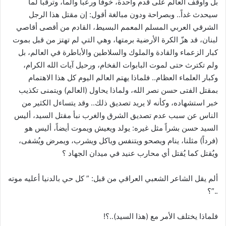
بل وأوقف العالم على قدم واحدة، خوفاً ورعباً وألماً، وترقباً لما
سيحدث غداً.. وبصراحة ودون مبالغة أقول: إن مقتل هذا الرجل
الشرقي العربي المسلم المعمم البسيط، القادم من أقصى أقاصي
لبنان، قد هزّ الكرة الأرضية برمتها، وهي التي لم تهتز من قبل بموت
كبار الزعماء والقادة والملوك والسلاطين والأباطرة في العالم، بل
ولم تكترث حتى لموت البابوات الفخام، ورحيل آيات الله الكرام،
وكبار العلماء العظام.. فلماذا يهتم العالم اليوم كل هذا الاهتمام
بمقتل الفتى حسن نصر الله، ولماذا يحاول (العالم) ويتمنى تكذيب
خبر استشهاده، وكأنه لا يريد تصديق ذلك.. وقد يتساءل الكثير من
الناس عن سبب عدم تصديق الشرق والغرب نبأ مقتل السيد، أليس
السيد حسن بشراً مثل غيره: يولد ويعيش ويموت أيضاً، أليس هو
(فرداً) مثلنا، ينام ويصحو ويتنفس وياكل ويشرب، ويمرض ويُشفى،
ويُقتل كما يُقتل أي محارب عنيد في ميدان الجهاد ؟
ألم يقل الشاعر الشعبي العراقي من قبل: ” كل حي بالدنيا أعليه موته
..”؟
فلماذا يختلف الأمر مع (هذا السيد)..؟!