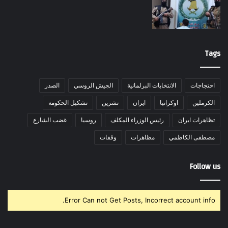
Tags
احتجاجات
الانتخابات البرلمانية
الجيش الروسي
الصدر
الكرملين
اوكرانيا
ايران
تشرين
تشكيل الحكومة
تظاهرات ايران
رئيس الوزراء المكلف
روسيا
غضب الشارع
مصطفى الكاظمي
مظاهرات
وقفات
Follow us
Error Can not Get Posts, Incorrect account info.