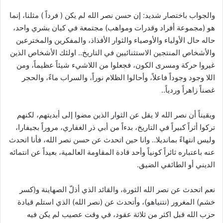
والجواب باختصار شديد: إن حسن نصر الله لم يكن ( فرداً ) مثلنا، إنما
هو (مجموعة أفراد وقدرات ومواهب) مجتمعة في كيان بشري واحد،
حاله حال الأولياء والأوصياء والثوار الأفذاذ، والمفكرين والمخترعين
والأشخاص المنتجين الاستثنائيين في التاريخ.. اولئك الأشخاص الذين
غيروا حركة ومسرى الكون، فجعلوا من اللاشيء شيئاً عظيماً، ومن
اللا وجود وجوداً فاعلاً، وأحالوا الظلام نوراً، والسراب ماءً، والحجر
غصناً زاهراً وردياً..
ويقيناً أن نصر الله لا يقل عن الثوار الذين مضوا إلى أبديتهم، لكنهم
تركوا أثراً كبيراً في التاريخ، بدءاً من أبي ذر الغفاري، مروراً بجيفارا،
وليس انتهاءً بمانديلا.. وانا حين اتحدث عن حسن نصر الله، فأنا اتحدث
عنه باعتباره ثائراً كونياً وأحد قادة المقاومة العالمية، بعيداً عن انتمائه
الديني أو الطائفي الضيق.
نعم اتحدث عن نصر الله الثورة، والقائد الذي أذلّ الصهاينة و(كسر
خشم) المغرور (نتنياهو)، وأتحدث عن (نصر الله) الذي استلم قيادة
حزب الله قبل اكثر من ثلاثة عقود، في وقت عصيب لم يكن فيه