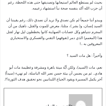
بحيث لم يستطع العالم استيعابها وتصديقها حتى هذه اللحظة، رغم
أن حزب الله أكد بنفسه صحة نبأ استشهاد زعيمه.
ويبدو أننا جميعاً لم نكن نصدق ولا نريد أن نصدق ذلك، رغم يقيننا أن
السيد إنسان، و( بشر )، مثلنا، معرض للموت والقتل، ناهيك من أن
المجرم نتنياهو وكل عصابات الصهاينة كانوا يخططون ليل نهار لقتل
هذا (المعمم) الذي دمر (تفوقهم) التقني والعسكري والاستخباري
المعروفين به ..!
وأخيراً : هل مات السيد ؟
نعم، مات (السيد)، ولكن أيَّة ميتة باهرة ومشرفة وعظيمة مات أبو
هادي.. ثم من يضمن أن بيئة حسن نصر الله الباسلة، لم تهيء (سيداً)
آخر يكمل المسيرة ويقود الجياع اللبنانيين نحو تحقيق هدف الثورة؟!.