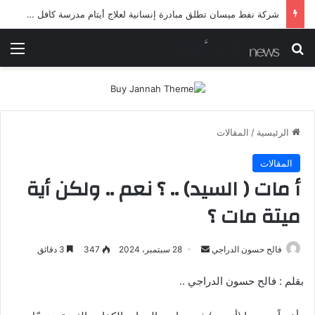
شرطة ميسان تلقي القبض على مطلقي العيارات النارية أثناء تشييع جنائزي في العمارة
بحث عن
الق
الرئيسية
/
المقالات
المقالات
أ مات ( السيد) .. ؟ نعم .. ولكن أية
ميتة مات ؟
أرسل
فالح حسون الدراجي
28 سبتمبر، 2024
347
3 دقائق
بريدا
بقلم : فالح حسون الدراجي ..
إلكترونيا