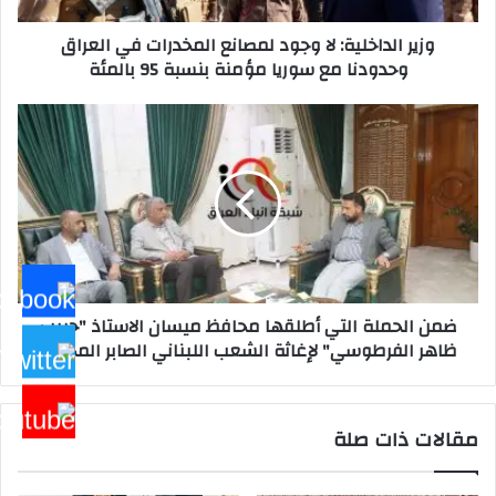
وحدودنا
وزير الداخلية: لا وجود لمصانع المخدرات في العراق
مع
وحدودنا مع سوريا مؤمنة بنسبة 95 بالمئة
سوريا
مؤمنة
بنسبة
ضمن
95
الحملة
بالمئة
التي
أطلقها
محافظ
ميسان
الاستاذ
"حبيب
ظاهر
ضمن الحملة التي أطلقها محافظ ميسان الاستاذ "حبيب
الفرطوسي"
ظاهر الفرطوسي" لإغاثة الشعب اللبناني الصابر المجاهد
لإغاثة
الشعب
اللبناني
الصابر
مقالات ذات صلة
المجاهد