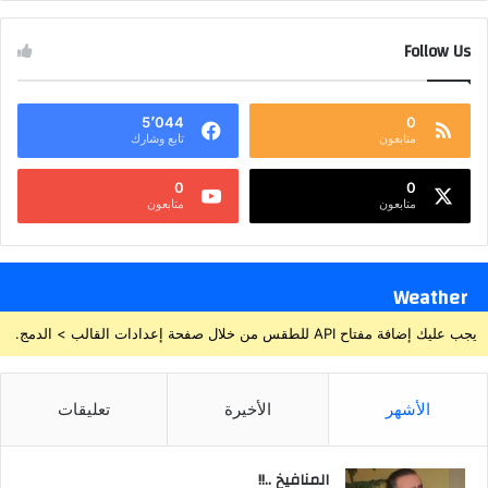
Follow Us
5٬044
0
متابعون
تابع وشارك
0
0
متابعون
متابعون
Weather
يجب عليك إضافة مفتاح API للطقس من خلال صفحة إعدادات القالب > الدمج.
الأشهر
الأخيرة
تعليقات
المنافيخ ..!!