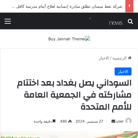
شرطة ميسان تلقي القبض على مطلقي العيارات النارية أثناء تشييع جنائزي في العمارة
بحث عن
الق
الرئيسية
/
الاخبار
الاخبار
السوداني يصل بغداد بعد اختتام
مشاركته في الجمعية العامة
للأمم المتحدة
أرسل
user
27 سبتمبر، 2024
480
دقيقة واحدة
بريدا
إلكترونيا