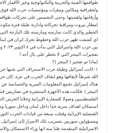
طواقمها الفنية والحربية والتكنولوجية وعبر الأقمار ا
ولجغرافية ومكامن ومقرات ومؤسسات حزب الله فوق ال
وأرقامها واهميتها .وحتى التجسس على تحركات طواقم 
لمطار بيروت ومراقبة تحركاته وادارته طيلة فترة مكوث ا
الخطير والذي كانت تمارسه ومارسته تلك البارجة التي 
اي كشفت ظهر حزب الله وخطوط تحرك ايران في لبنان
بين 
تفجيرات البيجر التي لا تخطر على بال أحد !
لماذا تم تفجير ( البيجر )؟
١-كانت اسرائيل وطيلة حرب الاستنزاف التي شنها ح
الله شرطاً لايقافها وهو ايقاف الحرب في غزة. كان 
هناك إسرائيل تجمع المعلومات السرية والحساسة عن ق
البيجر ) .فكانت هذه الأجهزة المنتشرة في تضاريس قيا
الفلسطينيين وصولا للسفارة الإيرانية وخلايا الحرس ا
استمكان اهداف سرية جدا داخل لبنان وداخل سوريا ومن
القنصلية الإيرانية وقتلت سبعة من قيادات الحرب الثوري
ومسؤولين سوريين بتسريب تلك الاسرار إلى إسرائيل. 
الاسرائيلية المتقدمة ظنا منه انها وراء الاستمكان وال