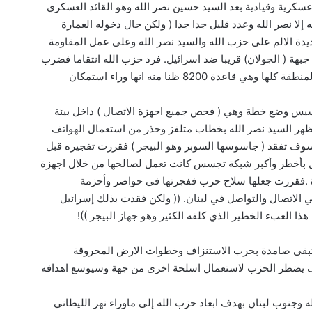
كرية وقيادية بعد السيد حسين نصر الله وهو القائد العسكري
إلا نصر الله وعدد قليل جدا جدا ( ولكن حال دخوله العمارة
يدة الالم على حزب الله والسيد نصر الله وعلى عمل المقاومة
بهة ( الجولان) قريبا ضد اسرائيل. فرد حزب الله انتقاما فضرب
القاعدة الاستخبارية السرية والحساسة والعملاقة في المنطقة كلها وهي قاعدة 8200 ظنا منه انها وراء استمكان
سيس وضع خطة وهي ( فحص جميع اجهزة الاتصال ) داخل بيئة
 ظهر السيد نصر الله بخطاب متلفز وحذر من استعمال الهواتف
سوف تفقد ( جاسوسها السوبر وهو البيجر ) فقررت تفجيره قبل
ل بأخطر وأكبر شبكة تجسس كانت تعمل لصالحها من خلال اجهزة
رة .فقررت جعلها سلاح حرب ففجرتها في حواصر وأحزمة
 الاتصال والتواصل في لبنان. (( ولكن فقدت بذلك إسرائيل
ا العبء الخطير الذي كلفه الكثير وهو جهاز البيجر ))!
إسرائيل بين خيارين بطعم العلقم . ١-فأما تبقى صامدة بحرب الاستنزاف وخطوات الارض المحروقة
ف يضطر الحزب لاستعمال اسلحة اخرى من جهة وسيوسع اهدافه
 وجنوب لبنان بهدف ابعاد حزب الله إلى ماوراء نهر الليطاني