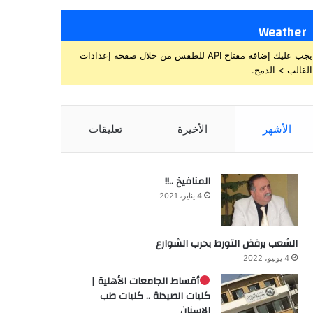
Weather
يجب عليك إضافة مفتاح API للطقس من خلال صفحة إعدادات
القالب > الدمج.
الأشهر
الأخيرة
تعليقات
المنافيخ ..!!
4 يناير، 2021
الشعب يرفض التورط بحرب الشوارع
4 يونيو، 2022
أقساط الجامعات الأهلية |
كليات الصيدلة .. كليات طب
الاسنان