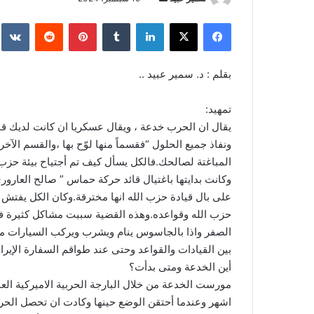
بريدا
فيسبوك
‫X
لينكدإن
بينتيريست
إلكترونيا
بقلم : د. سمير عبيد ..
تمهيد:
يقال ان الحرب خدعة ، ويقال عسكريا ان كانت لديك قوة
ونفاذ جميع الحلول “فقسماً منها لوّح بها ،والقسم ال
المباغتة لصالحك.فالكل يسأل كيف تم أجتياح بيئة حزب 
وكانت بدايتها باغتيال قائد حركة حماس ” صالح العارور
على بال قيادة حزب الله انها مخترقة.وكان الكل يف
حزب الله وقواعده.وهذه القضية سببت مشاكل كثيرة في 
الصفر واذا بالجاسوس ينام ويشرب ويركب السيارات مع ق
بين القيادات والقواعد وحتى عند طواقم السفارة الإيران
أين الخدعة ومتى بدأت؟
مورست الخدعة من خلال البارجة الحربية الاميركية العم
اشهر وعندما أحتقن الوضع حينها وكادت ان تحصل الحرب