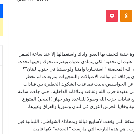
‫Pocket
Odnoklassniki
 خفية لتخيف بها العدو .واياك واستعمالها إلا عند ساعة الصفر
آخر عليك ان تخفيه” لكي يتمادى عدوك ويقترب نحوك وحينها تحدث
الله المحصنة ” استخباريا وامنيا ولوجستيا في جنوب لبنان”؟
ي ورفاقه”ثم توالت الاغتيالات والتفجيرات بمربعات لم تخطر
تش عن الجواسيس،بحيث تصاعدت الشكوك الخطيرة بين قيادات
عقيدة حزب الله وثقافته وعلاقاته الداخلية . حتى جاءت ساعة
يادات حزب الله وصولا للقاعدة وهو جهاز ( البيجر) المتوزع
ية وخلايا الحرس الثوري في لبنان وسوريا والعراق وغيرها.
لاقة التي وقفت لأسابيع قبالة وبمحاذاة الشواطىء اللبنانية قبل
 . هي هذه البارجة التي مارست ” الخدعة” لانها قامت