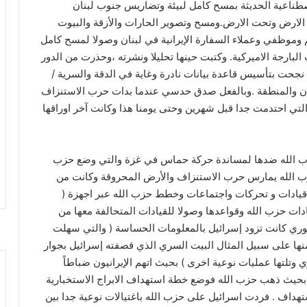
لاصطناعية الحديثة بمسح كامل لبيئة وتضاريس جنوب لبنان
ارض وتحت الارض.ومسح وتصوير الحارات والأزقة والبيوت
وموظفي وعملاء السفارة الإيرانية في لبنان وصولا لمسح كامل
لبارجة الاميركية. وكتبت حينها تحليلا ونشرته ،وحذرت من الدور
نجحت بتأسيس قاعدة بيانات نادرة وغاية في الدقة والسرية /
 والمنطقة .وبالفعل صدق حدسي عندما بدات حرب الاستنزاف
حزب الله واسرائيل التي بدأت في ٨ اكتوبر ٢٠٢٣ والتي احتدمت جدا قبل شهرين وحتى يومنا هذا وكانت آخر اوراقها
زب الله ضدها لمساندة حركة حماس في غزة والتي وضع حزب
حزب الله يمارس حرب الاستنزاف والأرض المحروقة وكانت من
يادات و تحركات واجتماعات وخطط حزب الله عبر اجهزة (
دات حزب الله وقواعدها وصولا للقيادات المتحالفة معها من
لثوري كانت تزود إسرائيل بالمعلومات الحساسة ( والتي سهلت
ها على سبيل المثال البيت السري الذي قصفته إسرائيل بجوار
 وتلتها عمليات نوعية اخرى ) بحيث اتهم الإيرانيون ضباطاً
بحيث ذهب حزب الله فوضع خطة استهداف الابراج الاستخبارية
استهداف . فردت اسرائيل على حزب الله باغتيالات نوعية جدا بين