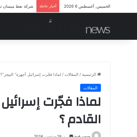
الخميس, أغسطس 6 2026
أخبار عاجلة
شركة نفط ميسان تطلق
الرئيسية
/
المقالات
/
لماذا فجّرت إسرائيل أجهزة” البيجر”؟و
المقالات
لماذا فجّرت إسرائيل
القادم ؟
أرسل
سمير عبيد
19 سبتمبر، 2024