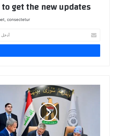
t to get the new updates!
et, consectetur.
أدخل
بريدك
الإلكتروني
العراق
يوقع
اتفاقية
قرض
بقيمة
290
مليون
دولار