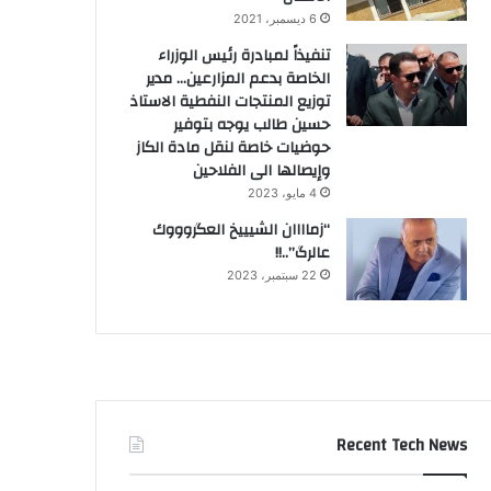
6 ديسمبر، 2021
تنفيذاً لمبادرة رئيس الوزراء
الخاصة بدعم المزارعين… مدير
توزيع المنتجات النفطية الاستاذ
حسين طالب يوجه بتوفير
حوضيات خاصة لنقل مادة الكاز
وإيصالها الى الفلاحين
4 مايو، 2023
“زماااان الشيييخ العگروووك
عالرگ”..!!
22 سبتمبر، 2023
Recent Tech News