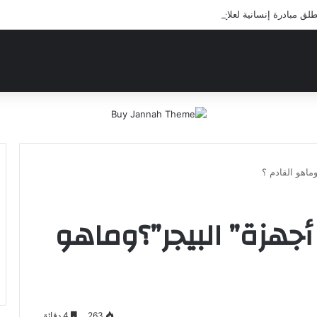
 مبادرة إنسانية لعلاج أيتام مدرسة كافل اليتيم
ماهو القادم ؟
 أجهزة” البيجر”؟وماهو
263
4 دقائق