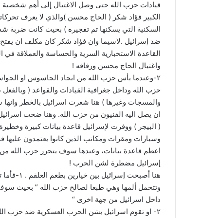
قيادات حزب الله حتى وصل الاغتيال إلى أهم شخصية عس
الكبير فؤاد شكر ( الحاج محسن )والذي لا يعرف تحركاته 
السكنية التي يسكنها تم تفجيره ) بحيث كانت ضربة شد
ضد إسرائيل .لاسيما وان فؤاد شكر كان مكلف ان يفتح ج
واغتيال الحاج محسن ورفاقه !
٢-وعندما يأس حزب الله من ايجاد الجاسوس او الجوا
حزب الله وداخل جغرافية القيادات والقواعد ( وبالفعل
والمسجات وغيرها ) هنا شعرت اسرائيل بالخطر وانها 
ان يصل اليه الفنيون من حزب الله. وهنا ضحت اسرائي
( البيجر ) ووفرت لإسرائيل قاعدة بيانات كبيرة وخطي
وسيارات ومقرات ومكاتب الذين كانوا يعتمدون عليها في
اعظم قاعدة بيانات، وعندها سوف يتحرر حزب الله من هذ
إسرائيل مضطرة لشن الحرب !
هنا أصبحت 
وتتحمل ألمها وهي طبعا لصالح حزب الله ” بحيث سو
داخل اسرائيل من جهة اخرى “
٢- او تقوم اسرائيل بشن الحرب العسكرية ضد حزب الله