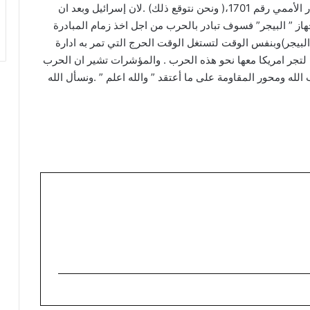
وتحقيق منطقة آمنة عبر تسوية دولية استنادا إلى القرار الأممي رقم 1701،( ونحن نتوقع ذلك) .لان إسرائيل وبعد ان
هاز ” البيجر” فسوف تبادر بالحرب من اجل اخذ زمام المبادرة
البيجر)وبنفس الوقت لتستغل الوقت الحرج التي تمر به ادارة
ية لتجر امريكا معها نحو هذه الحرب . والمؤشرات تشير ان الحرب
لله ومحور المقاومة على ما أعتقد ” والله اعلم ” .ونسأل الله