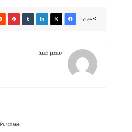
فيسبوك
‫X
لينكدإن
بينتي
شاركها
سمير عبيد
 Purchase