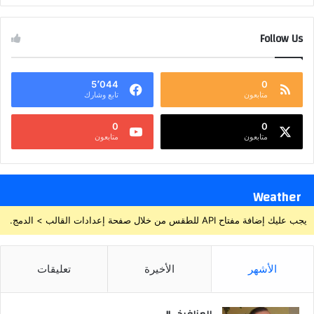
Follow Us
5٬044
0
متابعون
تابع وشارك
0
0
متابعون
متابعون
Weather
يجب عليك إضافة مفتاح API للطقس من خلال صفحة إعدادات القالب > الدمج.
الأشهر
الأخيرة
تعليقات