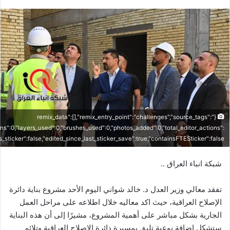
بريدا
إلكترونيا
{"remix_data":[],"remix_entry_point":"challenges","source_tags":
ons":0,"layers_used":0,"brushes_used":0,"photos_added":0,"total_editor_actions":
"is_sticker":false,"edited_since_last_sticker_save":true,"containsFTESticker":false}
شبكة انباء العراق ..
تفقد معالي وزير العدل د. خالد شواني اليوم الأحد مشروع بناية دائرة
الإصلاح العراقية، حيث اكد معاليه خلال اطلاعه على مراحل العمل
الجارية بشكل مباشر على أهمية المشروع، مشيرًا إلى أن هذه البناية
ستشكل إضافة نوعية تليق بمسيرة دائرة الإصلاح العراقية وتلائم