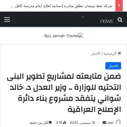
شرطة ميسان تلقي القبض على مطلقي العيارات النارية أثناء تشييع جنائزي في العمارة
بحث عن
الق
الرئيسية
/
الاخبار
الاخبار
ضمن متابعته لمشاريع تطوير البنى
التحتيه للوزارة .. وزير العدل د. خالد
شواني يتفقد مشروع بناء دائرة
الإصلاح العراقية
أرسل
user
16 سبتمبر، 2024
378
أقل من دقيقة