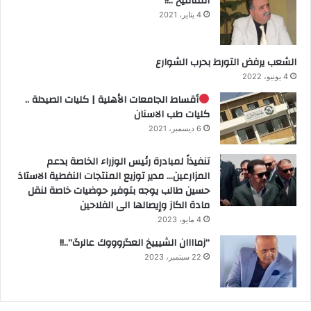
المنافيخ ..!!
4 يناير، 2021
الشعب يرفض التورط بحرب الشوارع
4 يونيو، 2022
أقساط الجامعات الأهلية | كليات الصيدلة ..
كليات طب الاسنان
6 ديسمبر، 2021
تنفيذاً لمبادرة رئيس الوزراء الخاصة بدعم
المزارعين… مدير توزيع المنتجات النفطية الاستاذ
حسين طالب يوجه بتوفير حوضيات خاصة لنقل
مادة الكاز وإيصالها الى الفلاحين
4 مايو، 2023
“زماااان الشيييخ العگروووك عالرگ”..!!
22 سبتمبر، 2023