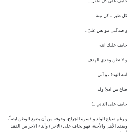
خايف على كل طفل ..
كل طير .. كل نبتة
و صدگني مو بس عليّ..
خايف عليك انته
و لا تظن وحدي الهدف
انته الهدف و آني
ضاع من اديَّ ولد
خايف على الثاني ..)
و رغم ضياع الولد و قسوة الجراح، وخوفه من أن يضيع الوطن ايضاً،
ويفقد الأهل والأحبة، فهو يخاف على (الآخر ) وأبناء الآخر من الفقد