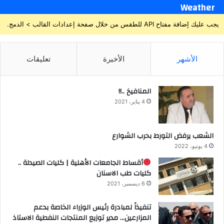
Weather
يجب عليك إضافة مفتاح API للطقس من خلال صفحة إعدادات القالب > الدمج.
الأشهر
الأخيرة
تعليقات
المنافيخ ..!!
4 يناير، 2021
الشعب يرفض التورط بحرب الشوارع
4 يونيو، 2022
أقساط الجامعات الأهلية | كليات الصيدلة ..
كليات طب الاسنان
6 ديسمبر، 2021
تنفيذاً لمبادرة رئيس الوزراء الخاصة بدعم
المزارعين… مدير توزيع المنتجات النفطية الاستاذ