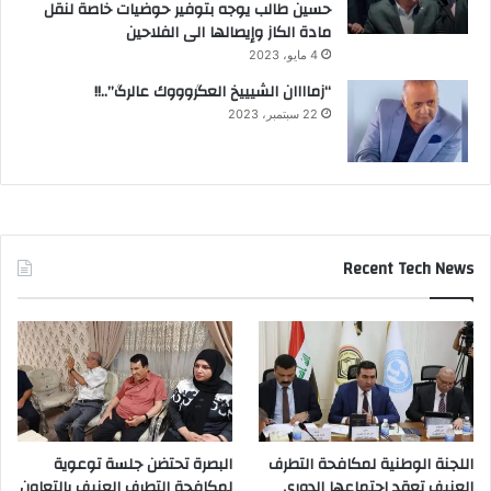
حسين طالب يوجه بتوفير حوضيات خاصة لنقل
مادة الكاز وإيصالها الى الفلاحين
4 مايو، 2023
“زماااان الشيييخ العگروووك عالرگ”..!!
22 سبتمبر، 2023
Recent Tech News
اللجنة الوطنية لمكافحة التطرف
البصرة تحتضن جلسة توعوية
العنيف تعقد اجتماعها الدوري
لمكافحة التطرف العنيف بالتعاون