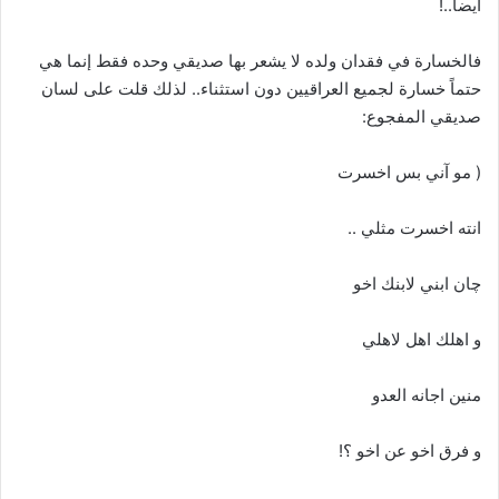
أيضا..!
فالخسارة في فقدان ولده لا يشعر بها صديقي وحده فقط إنما هي
حتماً خسارة لجميع العراقيين دون استثناء.. لذلك قلت على لسان
صديقي المفجوع:
( مو آني بس اخسرت
انته اخسرت مثلي ..
چان ابني لابنك اخو
و اهلك اهل لاهلي
منين اجانه العدو
و فرق اخو عن اخو ؟!