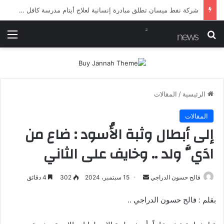
شرطة ميسان تلقي القبض على مطلقي العيارات النارية أثناء تشييع جنائزي في العمارة
بحث عن
الق
الرئيسية
/
المقالات
المقالات
إلى أبطال وثبة الأُسود : ضاع من
ادَيَّ ولد .. وخايف على الثاني
أرسل
فالح حسون الدراجي
15 سبتمبر، 2024
302
4 دقائق
بريدا
بقلم : فالح حسون الدراجي ..
إلكترونيا