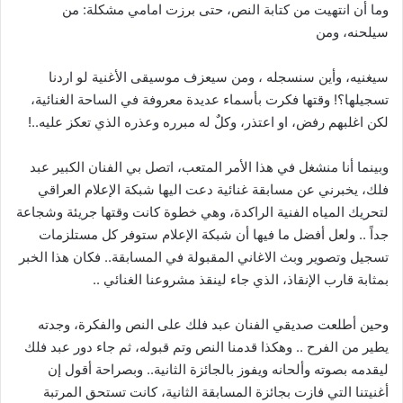
وما أن انتهيت من كتابة النص، حتى برزت امامي مشكلة: من
سيلحنه، ومن
سيغنيه، وأين سنسجله ، ومن سيعزف موسيقى الأغنية لو اردنا
تسجيلها؟! وقتها فكرت بأسماء عديدة معروفة في الساحة الغنائية،
لكن اغلبهم رفض، او اعتذر، وكلٌ له مبرره وعذره الذي تعكز عليه..!
وبينما أنا منشغل في هذا الأمر المتعب، اتصل بي الفنان الكبير عبد
فلك، يخبرني عن مسابقة غنائية دعت اليها شبكة الإعلام العراقي
لتحريك المياه الفنية الراكدة، وهي خطوة كانت وقتها جريئة وشجاعة
جداً .. ولعل أفضل ما فيها أن شبكة الإعلام ستوفر كل مستلزمات
تسجيل وتصوير وبث الاغاني المقبولة في المسابقة.. فكان هذا الخبر
بمثابة قارب الإنقاذ، الذي جاء لينقذ مشروعنا الغنائي ..
وحين أطلعت صديقي الفنان عبد فلك على النص والفكرة، وجدته
يطير من الفرح .. وهكذا قدمنا النص وتم قبوله، ثم جاء دور عبد فلك
ليقدمه بصوته وألحانه ويفوز بالجائزة الثانية.. وبصراحة أقول إن
أغنيتنا التي فازت بجائزة المسابقة الثانية، كانت تستحق المرتبة