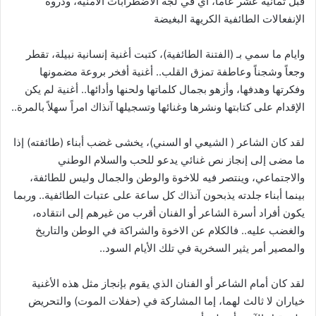
قبل ثمانية عشر عاماً، أي في لجة الاضطرابات الامنية، وذروة
الإنفعالات الطائفية الكريهة البغيضة
وايام ما سمي بـ (الفتنة الطائفية)، كتبت أغنية إنسانية نبيلة، تقطر
وجعاً وشجناً وعاطفة تمزق القلب.. أغنية أفخر بروعة مضمونها
وفكرتها وهدفها، وأزهو بجمال كلماتها ولحنها وأدائها.. أغنية لم يكن
الإقدام على كتابتها ونشرها وغنائها وتسجيلها آنذاك امراً سهلاً بالمرة..
لقد كان الشاعر ( الشيعي او السني)، يخشى غضب أبناء (طائفته) إذا
ما مضى إلى إنجاز نص غنائي يدعو للحب والسلام الوطني
والاجتماعي، وينتصر فيه للاخوة والوطن والجمال وليس للطائفة،
بينما أبناء جلدته يذبحون آنذاك كل ساعة على عتبات الطائفية.. وربما
يكون أفراد أسرة الشاعر أو الفنان أقرب من غيرهم إلى انتقاده،
والغضب عليه.. فالكلام عن الاخوة والشراكة في الوطن والتاريخ
والمصير أمر يثير السخرية في تلك الأيام السود..
لقد كان أمام الشاعر أو الفنان الذي يقوم بإنجاز مثل هذه الأغنية
خياران لا ثالث لهما، إما المشاركة في (حفلات الموت) والتحريض