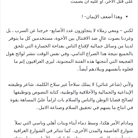
على قتل الآخر، أو عليه أن يصمت
وهذا أضعف الإيمان- !
لكني – ومعي زملاء لا يتجاوزون عدد الأصابع- خرجنا عن السرب ، بل
وغردنا بصوت عالٍ ضد الاقتتال بين الأخوة، مستخدمين كل ما يتوفر
لدينا من وسائل جمالية لإقناع الناس بفداحة الخسارة التي تلحق
بالجميع نتيجة هذا الصراع الدامي، وفي نفس الوقت ننشر لوائح هول
الفجيعة التي أنتجتها هذه الفتنة المجنونة، ليرى العراقيون إثم ما
فعلوه بأنفسهم وببلادهم أيضاً..
ولأني (شاعر غنائي) لا يملك سلاحاً غير سلاح الكلمة، شاعر وظيفته
الإبداعية والجمالية والأخلاقية والوطنية، كتابة النصوص وتوظيفها
لصالح قضايا الوطن والناس والسلام بات لزاماً عليٌ المساهة بقوة
في انتاج ما يسهم في تحقيق السلام وصناعة الامل..
ومادام الأمر هكذا، وسط دماء أبناء وبنات أهلي وناسي التي تملأ
شوارع العاصمة والمدن الأخرى.. كما تتناثر في الشوارع العراقية