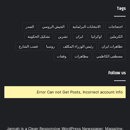
Tags
احتجاجات
الانتخابات البرلمانية
الجيش الروسي
الصدر
الكرملين
اوكرانيا
ايران
تشرين
تشكيل الحكومة
تظاهرات ايران
رئيس الوزراء المكلف
روسيا
غضب الشارع
مصطفى الكاظمي
مظاهرات
وقفات
Follow us
Error Can not Get Posts, Incorrect account info.
Jannah is a Clean Responsive WordPress Newspaper, Magazine,