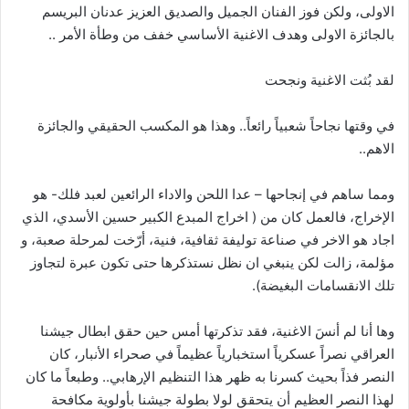
الاولى، ولكن فوز الفنان الجميل والصديق العزيز عدنان البريسم
بالجائزة الاولى وهدف الاغنية الأساسي خفف من وطأة الأمر ..
لقد بُثت الاغنية ونجحت
في وقتها نجاحاً شعبياً رائعاً.. وهذا هو المكسب الحقيقي والجائزة
الاهم..
ومما ساهم في إنجاحها – عدا اللحن والاداء الرائعين لعبد فلك- هو
الإخراج، فالعمل كان من ( اخراج المبدع الكبير حسين الأسدي، الذي
اجاد هو الاخر في صناعة توليفة ثقافية، فنية، أرّخت لمرحلة صعبة، و
مؤلمة، زالت لكن ينبغي ان نظل نستذكرها حتى تكون عبرة لتجاوز
تلك الانقسامات البغيضة).
وها أنا لم أنسَ الاغنية، فقد تذكرتها أمس حين حقق ابطال جيشنا
العراقي نصراً عسكرياً استخبارياً عظيماً في صحراء الأنبار، كان
النصر فذاً بحيث كسرنا به ظهر هذا التنظيم الإرهابي.. وطبعاً ما كان
لهذا النصر العظيم أن يتحقق لولا بطولة جيشنا بأولوية مكافحة