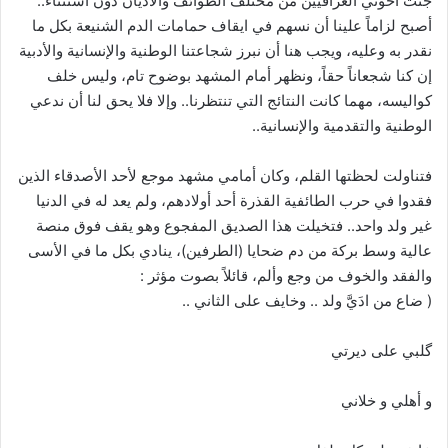
جثث أخوتي العراقيين من مختلف الطوائف والأديان دون استثناء..
أصبح لزاماً علينا أن نسهم في ايقاف حمامات الدم الشنيعة بكل ما
نقدر به وعليه، ويجب هنا أن نبرز شجاعتنا الوطنية والإنسانية والأدبية
إن كنا شجعاناً حقاً، ونظهر أمام المشهد بوضوح تام، وليس خلف
كواليسه، مهما كانت النتائج التي تنتظرنا.. وإلا فلا يحق لنا أن ندعي
الوطنية والتقدمية والإنسانية..
فتناولت لحظتها القلم، وكان أمامي مشهد موجع لأحد الأصدقاء الذين
فقدوا في حرب الطائفية القذرة أحد أولادهم، ولم يعد له في الدنيا
غير ولد واحد.. فتخيلت هذا الصديق المفجوع وهو يقف فوق منصة
عالية وسط بركة من دم ضحايا (الطرفين)، ينادي بكل ما في الأسى
والفقد والخوف من وجع وألم، قائلاً بصوت مؤثر :
( ضاع من ادَيَّ ولد .. وخايف على الثاني ..
گلبي على ديرتي
و أهلي و خلاني