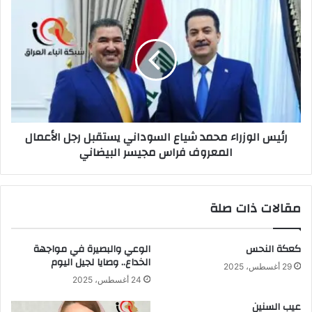
الدكتور
رئيس
حيدر
الوزراء
محمد
محمد
مكية
شياع
يؤكد
السوداني
:
يستقبل
رجل
الأعمال
المعروف
رئيس الوزراء محمد شياع السوداني يستقبل رجل الأعمال
فراس
المعروف فراس مجيسر البيضاني
مجيسر
البيضاني
مقالات ذات صلة
كعكة النحس
الوعي والبصيرة في مواجهة
الخداع.. وصايا لجيل اليوم
29 أغسطس، 2025
24 أغسطس، 2025
عيب السنين