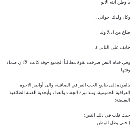
يا وطن انته الابو
وكل ولدك اخواني ..
ضاع من اديَّ ولد
خايف على الثاني )..
وفي ختام النص صرخت بقوة مطالباً الجميع -وقد كانت الآذان صماء
وقتها-
بالعودة إلى ينابيع الحب العراقي الصافية، والى أواصر الاخوة
العراقية الحميمية، ونبذ نبرة الجفاء والعداء وأبجدية الفتنة الطائفية
البغيضة:
حيث قلت في ذلك النص:
( حتى يظل الوطن