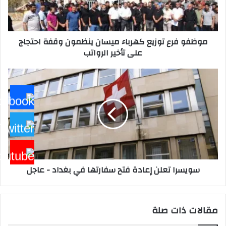
وقفة
احتجاج
على
موظفو فرع توزيع كهرباء ميسان ينظمون وقفة احتجاج
تأخير
على تأخير الرواتب
الرواتب
سويسرا
تعلن
إعادة
فتح
سفارتها
في
بغداد
-
عاجل
سويسرا تعلن إعادة فتح سفارتها في بغداد - عاجل
مقالات ذات صلة