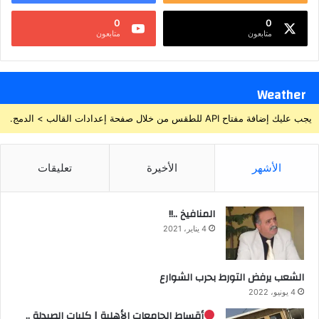
0
0
متابعون
متابعون
Weather
يجب عليك إضافة مفتاح API للطقس من خلال صفحة إعدادات القالب > الدمج.
الأشهر
الأخيرة
تعليقات
المنافيخ ..!!
4 يناير، 2021
الشعب يرفض التورط بحرب الشوارع
4 يونيو، 2022
أقساط الجامعات الأهلية | كليات الصيدلة ..