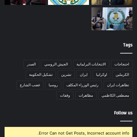
Tags
احتجاجات
الانتخابات البرلمانية
الجيش الروسي
الصدر
الكرملين
اوكرانيا
ايران
تشرين
تشكيل الحكومة
تظاهرات ايران
رئيس الوزراء المكلف
روسيا
غضب الشارع
مصطفى الكاظمي
مظاهرات
وقفات
Follow us
Error Can not Get Posts, Incorrect account info.