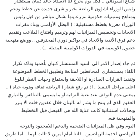
شياع السوداني .. فكل يوم يخرج لنا الأستاذ خالد كبيان مستشار
رئيس الوزراء لشؤون الرياضة بخبر وبشرى جديدة عن خطط ودعم
ومناهج ومتبنيات حكومية تم رعايتها بشكل مباشر من قبل رئيس
الوزراء معززة بخطط مستقبلية : ( البطل الأولمبي وبناء مقرات
الاتحادات وتخصيص الميزانيات لهم وترميم وافتتاح الملاعب وتقديم
دعم فرق الأندية والاتحاد في بواكير دوري المحترفين .. ووضع منهجية
حصول الاوسمة في الدورات الأولمبية المقبلة …) .
ثم جاء إصدار الامر الى السيد المستشار كبيان بأهمية وتاكد تكرار
اللقاء بمستشاري المحافظين لمتابعة وتطبيق الخطط الموضوعة
وتنفيذ القرارات الصادرة او اللاحقة واستماع وجهات النظر لبلوغ
اعلى مراحل التنفيذ .. اذ تم رفع شعار ( الرياضة ثقافة وهوية حياة ) ..
بمعنى عدم التوقف عند عتبة الترفيه او ما يسمى بالتنافس والتباري
العقيم الذي لم ينتج ما يشار له بالبنان خلال عقدين خلت الا بنزر
وبحالات استثنائية كانت عناية الله هي الفيصل قبل التخطيط
والمنهجية فيه.
اليوم وفي ظل الميزانيات الضخمة والدعم اللامحدود والتوجه
الرياضي لخدمة الرياضيين . فاننا امام امرين لا ثالث لهما .. اما طريق