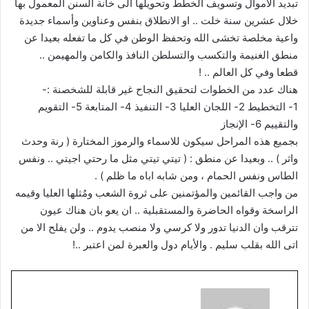
تبديد الأموال وتسويف الخطط وتحويلها الى خانة السنن المعمول بها
خلال عشرين سنة خلت .. او الانطلاق بنفس وعناوين وأسماء جديدة
واعية مخلصة تخشى الله وتحفظ الوطن في كل ما تفعله بعيدا عن
منطق الغنيمة والتكسب والتسلطن النافذ والكامن والمهيمن ..
قطعا وفي كل العالم .. !
هناك عدد من الخطوات لتحقيق النجاح غير قابلة للشخصنة :-
1- التخطيط 2- اللجان العليا 3- التنفيذ 4- المتابعة 5- التقويم
والتقييم 6- الإنجاز
بجميع هذه المراحل سيكون للاسماء والرموز المختارة ( رنة وحدث
واثر ) .. وبعيدا عن منطق : ( تيتي تيتي مثل ما رحتي اجيتي .. ونفس
الطاس ونفس الحمام ، ومن شابه اباه ما ظلم ) .
من واجب القائمين والمؤتمنين على ثروة الشعب ومُثلها العليا وقيمه
الراسخة وقواه الحاضرة والمستقبلية .. ان يعو بان هناك عيون
تترقب وان الدنيا تدور ولا كرسي ولا منصب يدوم .. ولن يفلح الا من
اتى الله بقلب سليم . والأيام دول والعبرة لمن اعتبر ..!