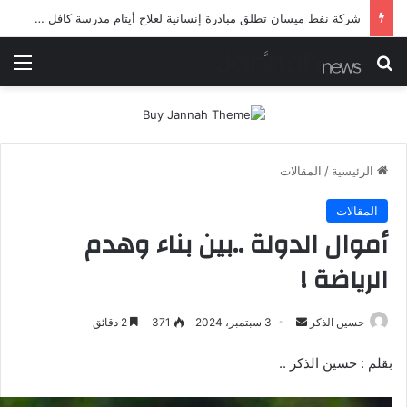
شرطة ميسان تلقي القبض على مطلقي العيارات النارية أثناء تشييع جنائزي في العمارة
بحث عن
الق
الرئيسية
/
المقالات
المقالات
أموال الدولة ..بين بناء وهدم
الرياضة !
أرسل
حسين الذكر
3 سبتمبر، 2024
371
2 دقائق
بريدا
بقلم : حسين الذكر ..
إلكترونيا